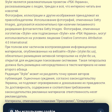
Styler является развлекательным проектом «РБК-Украина»,
рассказывающим о людях, трендах и всё, что интересно читать вне
новостей.
Фотографии, иллюстрации и другие изображения принадлежат их
правообладателям. Использование фотографий, отмеченных Getty
Images, допускается исключительно при наличии письменного
разрешения фотоагентства Getty Images. Фотографии, отмеченные
логотипом «Styler» или подписанные «Styler» или «РБК-Украина», могут
использоваться на условиях лицензии Creative Commons Attribution
4.0 International.
При полном или частичном воспроизведении информационных
материалов, опубликованных на вебсайте «Styler» (styler.rbc.ua),
обязательно размещение активной гиперссылки на styler.rbc.ua,
открытой для индексации поисковыми системами. Такая гиперссылка
должна быть размещена непосредственно в тексте материала не ниже
второго абзаца.
Редакция "Styler" может не разделять точку зрения авторов
публикаций. Оценочные суждения, согласно законодательству
Украины, не подлежат опровержению и доказыванию их правдивости.
За достоверность, содержание и соответствие требованиям
законодательства рекламных материалов ответственность несет
рекламодатель.
Материалы, отмеченные плашками "Пресс-релиз", "Спецпроект",
"Партнерский материал", "Promo", "Благотворительность" и "Резонанс",
размещаются на правах рекламы.
🍪
Мы используем cookie
✕