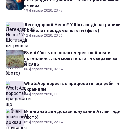
вчених
19 февраля 2020, 23:47
Легендарний Нессі? У Шотландії натрапили
на скелет невідомої істоти (фото)
12 февраля 2020, 23:50
Вчені б'ють на сполох через глобальне
потепління: ліси можуть стати озерами за
місяць
06 февраля 2020, 07:54
WhatsApp перестав працювати: що робити
українцям
04 февраля 2020, 11:33
Вчені знайшли докази існування Атлантиди
(фото)
02 февраля 2020, 22:14