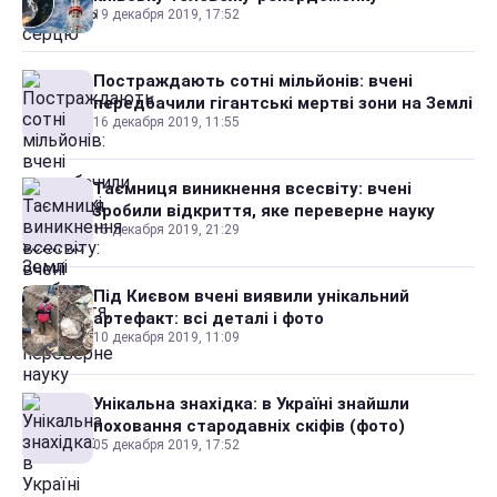
19 декабря 2019, 17:52
Постраждають сотні мільйонів: вчені
передбачили гігантські мертві зони на Землі
16 декабря 2019, 11:55
Таємниця виникнення всесвіту: вчені
зробили відкриття, яке переверне науку
15 декабря 2019, 21:29
Під Києвом вчені виявили унікальний
артефакт: всі деталі і фото
10 декабря 2019, 11:09
Унікальна знахідка: в Україні знайшли
поховання стародавніх скіфів (фото)
05 декабря 2019, 17:52