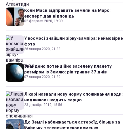
Коли Маск відправить землян на Марс:
експерт дав відповідь
02 февраля 2020, 19:39
У космосі знайшли зірку-вампіра: неймовірне
фото
26 января 2020, 21:33
Знайдено потенційно заселену планету
розміром із Землю: рік триває 37 днів
07 января 2020, 21:39
Лікарі назвали нову норму споживання води:
надлишок шкодить серцю
23 декабря 2019, 18:56
До Землі наближається астероїд більше за
київську телевежу-рекордсменку