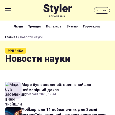
rbc.ua
Люди
Тренды
Полезное
Вкусно
Гороскопы
Главная
/ Новости науки
РУБРИКА
Новости науки
Марс був заселений: вчені знайшли
неймовірний доказ
25 февраля 2020, 19:44
Проморгали 11 небезпечних для Землі
астероїдів: штучний інтелект приголомшив