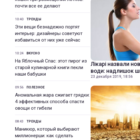
почти все ее делают
10:40
ТРЕНДЫ
Эти вещи безнадежно портят
интерьер: дизайнеры советуют
избавиться от них уже сейчас
10:24
ВКУСНО
На Яблочный Спас: этот пирог из
Лікарі назвали но
старой кулинарной книги пекли
води: надлишок 
наши бабушки
23 декабря 2019, 18:56
09:56
ПОЛЕЗНОЕ
Аномальная жара сжигает грядки:
4 эффективных способа спасти
овощи от гибели
08:43
ТРЕНДЫ
Маникюр, который выбирают
миллионерши: как сделать