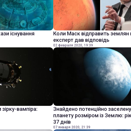
ази існування
Коли Маск відправить землян 
експерт дав відповідь
02 февраля 2020, 19:39
 зірку-вампіра:
Знайдено потенційно заселен
планету розміром із Землю: рі
37 днів
07 января 2020, 21:39