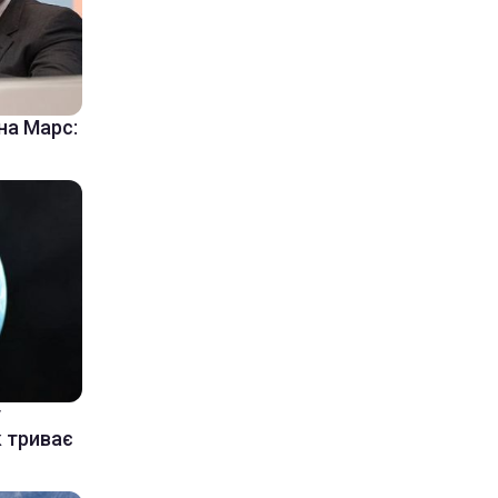
на Марс:
у
к триває