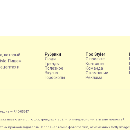
Рубрики
Про Styler
на, который
Люди
О проекте
style. Пишем
Тренды
Контакты
рецептах и
Полезное
Команда
Вкусно
О компании
Гороскопы
Реклама
едиа — R40-05347
ассказывающим о людях, трендах и всё, что интересно читать вне новостей.
т их правообладателям. Использование фотографий, отмеченных Getty Image