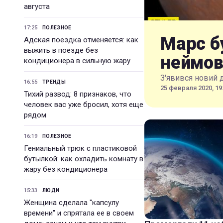
августа
17:25
ПОЛЕЗНОЕ
Марс б
Адская поездка отменяется: как
выжить в поезде без
неймов
кондиционера в сильную жару
З'явився новий 
16:55
ТРЕНДЫ
25 февраля 2020, 19
Тихий развод: 8 признаков, что
человек вас уже бросил, хотя еще
рядом
16:19
ПОЛЕЗНОЕ
Гениальный трюк с пластиковой
бутылкой: как охладить комнату в
жару без кондиционера
15:33
ЛЮДИ
Женщина сделала "капсулу
времени" и спрятала ее в своем