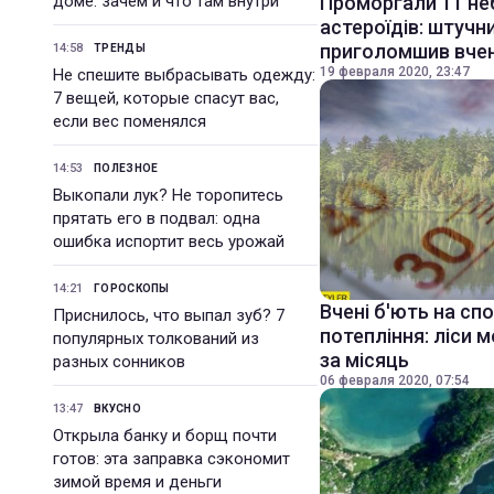
доме: зачем и что там внутри
Проморгали 11 не
астероїдів: штучн
приголомшив вче
14:58
ТРЕНДЫ
19 февраля 2020, 23:47
Не спешите выбрасывать одежду:
7 вещей, которые спасут вас,
если вес поменялся
14:53
ПОЛЕЗНОЕ
Выкопали лук? Не торопитесь
прятать его в подвал: одна
ошибка испортит весь урожай
14:21
ГОРОСКОПЫ
Вчені б'ють на сп
Приснилось, что выпал зуб? 7
потепління: ліси 
популярных толкований из
за місяць
разных сонников
06 февраля 2020, 07:54
13:47
ВКУСНО
Открыла банку и борщ почти
готов: эта заправка сэкономит
зимой время и деньги