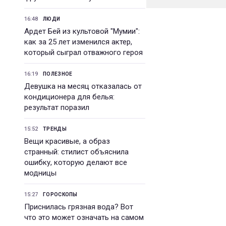
16:48
ЛЮДИ
Ардет Бей из культовой "Мумии":
как за 25 лет изменился актер,
который сыграл отважного героя
16:19
ПОЛЕЗНОЕ
Девушка на месяц отказалась от
кондиционера для белья:
результат поразил
15:52
ТРЕНДЫ
Вещи красивые, а образ
странный: стилист объяснила
ошибку, которую делают все
модницы
15:27
ГОРОСКОПЫ
Приснилась грязная вода? Вот
что это может означать на самом