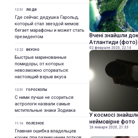
12:51
ЛЮДИ
Где сейчас дедушка Гарольд,
который стал звездой мемов:
бегает марафоны и может стать
Вчені знайшли док
президентом
Атлантиди (фото)
02 февраля 2020, 22:14
12:22
ВКУСНО
Быстрые маринованные
помидоры, от которых
невозможно оторваться:
настоящий взрыв вкуса
12:01
ГОРОСКОПЫ
С ними лучше не ссориться:
астрологи назвали самые
мстительные знаки Зодиака
У космосі знайшли
неймовірне фото
11:16
ПОЛЕЗНОЕ
26 января 2020, 21:33
Главная ошибка владельцев
кошек при размещении лотков: