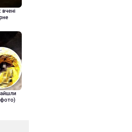
 вчені
ерне
знайшли
(фото)