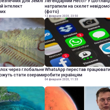
безпечних для Землі
Легендарний Нессі? У Шотланд
ий інтелект
натрапили на скелет невідомої
них
(фото)
12 февраля 2020, 23:50
олох через глобальне
WhatsApp перестав працювати
можуть стати озерами
робити українцям
04 февраля 2020, 11:33