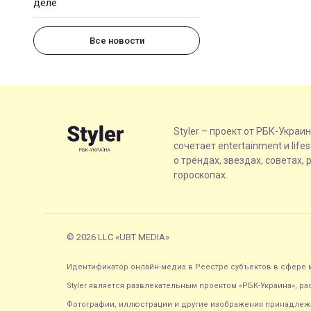
деле
Все новости
Styler – проект от РБК-Украи
сочетает entertainment и life
о трендах, звездах, советах, 
гороскопах.
© 2026 LLC «UBT MEDIA»
Идентификатор онлайн-медиа в Реестре субъектов в сфере м
Styler является развлекательным проектом «РБК-Украина», р
Фотографии, иллюстрации и другие изображения принадлежа