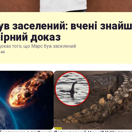
ув заселений: вчені знай
ірний доказ
доказ того, що Марс був заселений
:44