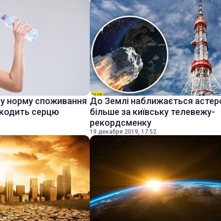
ву норму споживання
До Землі наближається астер
шкодить серцю
більше за київську телевежу-
рекордсменку
19 декабря 2019, 17:52