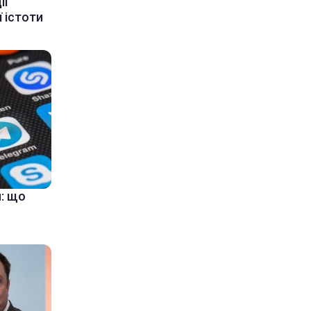
ії
 істоти
: що