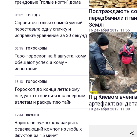
трендовые "голые ногти" дома
Постраждають сотн
08:02
ТРЕНДЫ
передбачили гіган
Справится только самый умный:
Землі
переставьте одну спичку и
16 декабря 2019, 11:55
исправьте уравнение за 30 секунд
06:15
ГОРОСКОПЫ
Таро-гороскоп на 6 августа: кому
обещают успех, а кому -
испытание
18:13
ГОРОСКОПЫ
Гороскоп до конца лета: кому
следует готовиться к карьерным
Під Києвом вчені 
взлетам и раскрытию тайн
артефакт: всі дета
10 декабря 2019, 11:09
17:34
ВКУСНО
Варить не нужно: как закрыть
освежающий компот из любых
<
фруктов за 15 минут