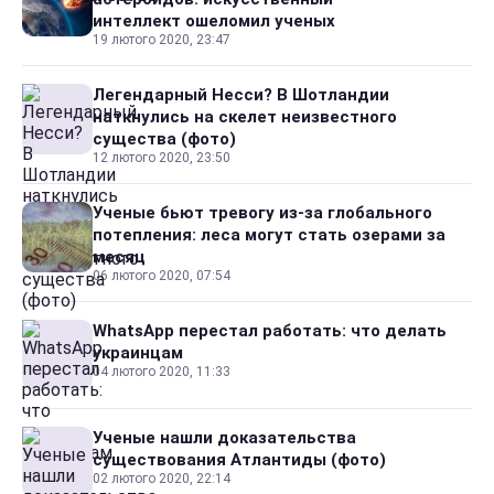
интеллект ошеломил ученых
19 лютого 2020, 23:47
Легендарный Несси? В Шотландии
наткнулись на скелет неизвестного
существа (фото)
12 лютого 2020, 23:50
Ученые бьют тревогу из-за глобального
потепления: леса могут стать озерами за
месяц
06 лютого 2020, 07:54
WhatsApp перестал работать: что делать
украинцам
04 лютого 2020, 11:33
Ученые нашли доказательства
существования Атлантиды (фото)
02 лютого 2020, 22:14