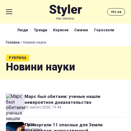
rbc.ua
Люди
Тренди
Корисне
Смачно
Гороскопи
Головна
/ Новини науки
РУБРИКА
Новини науки
Марс был обитаем: ученые нашли
невероятное доказательство
25 лютого 2020, 19:44
Проморгали 11 опасных для Земли
астероидов: искусственный