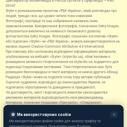
Ідентифікатор онлайн-медіа в Реєстрі суб’єктів у сфері медіа — R40-
05347
Styler є розважальним проєктом «РБК-Україна», який розповідає про
людей, тренди і все, що цікаво читати поза новинами.
Фотографії, ілюстрації та інші зображення належать їхнім
правовласникам. Використання фотографій, позначених Getty Images,
допускається виключно за наявності письмового дозволу
фотоагентства Getty Images. Фотографії, позначені логотипом «Styler»
або підписані «Styler» чи «РБК-Україна», можуть використовуватися на
умовах ліцензії Creative Commons Attribution 4.0 International.
При повному або частковому відтворенні інформаційних матеріалів,
опублікованих на вебсайті «Styler» (styler.rbc.ua), обов'язковим є
розміщення активного гіперпосилання на styler.rbc.ua, відкритого для
індексації пошуковими системами. Таке гіперпосилання має бути
розміщене безпосередньо в тексті матеріалу не нижче другого абзацу.
Редакція «Styler» може не поділяти точку зору авторів публікацій.
Оціночні судження, відповідно до законодавства України, не
підлягають спростуванню та доведенню їх правдивості.
За достовірність, зміст і відповідність вимогам законодавства
рекламних матеріалів відповідальність несе рекламодавець.
Матеріали, позначені плашками «Прес-реліз», «Спецпроєкт»,
«Партнерський матеріал», «Promo», «Благодійність» та «Резонанс»,
розміщуються на правах реклами.
🍪
Ми використовуємо cookie
✕
Рубрика «Новини компаній» є інформаційним форматом, що містить
Ми використовуємо файли cookie для аналізу трафіку та
новини, повідомлення та оголошення, пов'язані з діяльністю
персоналізації контенту. Прочитайте нашу Політику