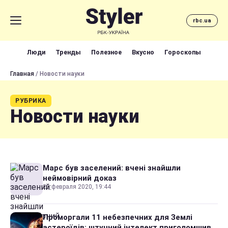
rbc.ua
Люди
Тренды
Полезное
Вкусно
Гороскопы
Главная
/ Новости науки
РУБРИКА
Новости науки
Марс був заселений: вчені знайшли
неймовірний доказ
25 февраля 2020, 19:44
Проморгали 11 небезпечних для Землі
астероїдів: штучний інтелект приголомшив