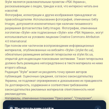
Styler является развлекательным проектом «РБК-Украина»,
рассказывающим о людях, трендах и всё, что интересно читать вне
новостей.
Фотографии, иллюстрации и другие изображения принадлежат их
правообладателям. Использование фотографий, отмеченных Getty
Images, допускается исключительно при наличии письменного
разрешения фотоагентства Getty Images. Фотографии, отмеченные
логотипом «Styler» или подписанные «Styler» или «РБК-Украина», могут
использоваться на условиях лицензии Creative Commons Attribution
4.0 International.
При полном или частичном воспроизведении информационных
материалов, опубликованных на вебсайте «Styler» (styler.rbc.ua),
обязательно размещение активной гиперссылки на styler.rbc.ua,
открытой для индексации поисковыми системами. Такая гиперссылка
должна быть размещена непосредственно в тексте материала не ниже
второго абзаца.
Редакция "Styler" может не разделять точку зрения авторов
публикаций. Оценочные суждения, согласно законодательству
Украины, не подлежат опровержению и доказыванию их правдивости.
За достоверность, содержание и соответствие требованиям
законодательства рекламных материалов ответственность несет
рекламодатель.
Материалы, отмеченные плашками "Пресс-релиз", "Спецпроект",
"Партнерский материал", "Promo", "Благотворительность" и "Резонанс",
размещаются на правах рекламы.
🍪
Мы используем cookie
✕