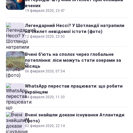
вчених
19 февраля 2020, 23:47
Легендарний Нессі? У Шотландії натрапили
на скелет невідомої істоти (фото)
12 февраля 2020, 23:50
Вчені б'ють на сполох через глобальне
потепління: ліси можуть стати озерами за
місяць
06 февраля 2020, 07:54
WhatsApp перестав працювати: що робити
українцям
04 февраля 2020, 11:33
Вчені знайшли докази існування Атлантиди
(фото)
02 февраля 2020, 22:14