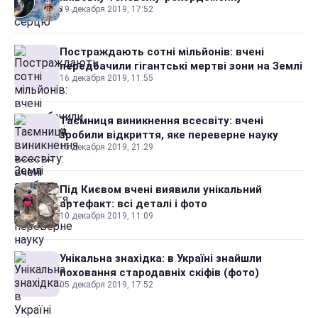
19 декабря 2019, 17:52
Постраждають сотні мільйонів: вчені
передбачили гігантські мертві зони на Землі
16 декабря 2019, 11:55
Таємниця виникнення всесвіту: вчені
зробили відкриття, яке переверне науку
15 декабря 2019, 21:29
Під Києвом вчені виявили унікальний
артефакт: всі деталі і фото
10 декабря 2019, 11:09
Унікальна знахідка: в Україні знайшли
поховання стародавніх скіфів (фото)
05 декабря 2019, 17:52