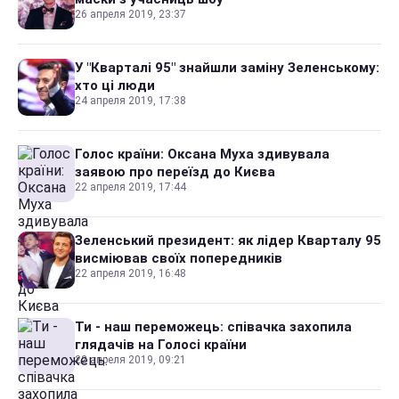
26 апреля 2019, 23:37
У "Кварталі 95" знайшли заміну Зеленському:
хто ці люди
24 апреля 2019, 17:38
Голос країни: Оксана Муха здивувала
заявою про переїзд до Києва
22 апреля 2019, 17:44
Зеленський президент: як лідер Кварталу 95
висміював своїх попередників
22 апреля 2019, 16:48
Ти - наш переможець: співачка захопила
глядачів на Голосі країни
22 апреля 2019, 09:21