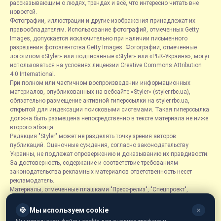
рассказывающим о людях, трендах и всё, что интересно читать вне
новостей.
Фотографии, иллюстрации и другие изображения принадлежат их
правообладателям. Использование фотографий, отмеченных Getty
Images, допускается исключительно при наличии письменного
разрешения фотоагентства Getty Images. Фотографии, отмеченные
логотипом «Styler» или подписанные «Styler» или «РБК-Украина», могут
использоваться на условиях лицензии Creative Commons Attribution
4.0 International.
При полном или частичном воспроизведении информационных
материалов, опубликованных на вебсайте «Styler» (styler.rbc.ua),
обязательно размещение активной гиперссылки на styler.rbc.ua,
открытой для индексации поисковыми системами. Такая гиперссылка
должна быть размещена непосредственно в тексте материала не ниже
второго абзаца.
Редакция "Styler" может не разделять точку зрения авторов
публикаций. Оценочные суждения, согласно законодательству
Украины, не подлежат опровержению и доказыванию их правдивости.
За достоверность, содержание и соответствие требованиям
законодательства рекламных материалов ответственность несет
рекламодатель.
Материалы, отмеченные плашками "Пресс-релиз", "Спецпроект",
"Партнерский материал", "Promo", "Благотворительность" и "Резонанс",
размещаются на правах рекламы.
🍪
Мы используем cookie
✕
Рубрика «Новости компаний» является информационным форматом,