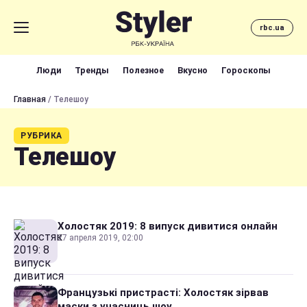
rbc.ua
Люди
Тренды
Полезное
Вкусно
Гороскопы
Главная
/ Телешоу
РУБРИКА
Телешоу
Холостяк 2019: 8 випуск дивитися онлайн
27 апреля 2019, 02:00
Французькі пристрасті: Холостяк зірвав
маски з учасниць шоу