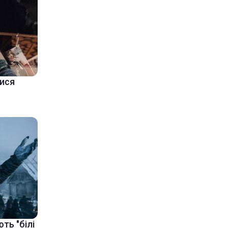
тися
ть "білі