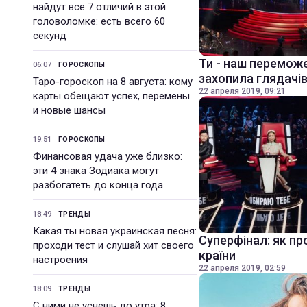
найдут все 7 отличий в этой
головоломке: есть всего 60
секунд
Ти - наш переможе
06:07
ГОРОСКОПЫ
захопила глядачів
Таро-гороскоп на 8 августа: кому
22 апреля 2019, 09:21
карты обещают успех, перемены
и новые шансы
19:51
ГОРОСКОПЫ
Финансовая удача уже близко:
эти 4 знака Зодиака могут
разбогатеть до конца года
18:49
ТРЕНДЫ
Какая ты новая украинская песня:
Суперфінал: як пр
проходи тест и слушай хит своего
країни
настроения
22 апреля 2019, 02:59
18:09
ТРЕНДЫ
С ними не уснешь до утра: 8