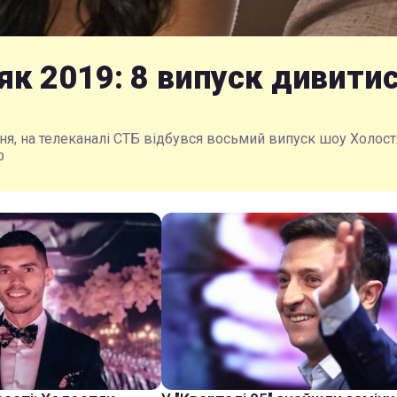
як 2019: 8 випуск дивити
тня, на телеканалі СТБ відбувся восьмий випуск шоу Холост
0