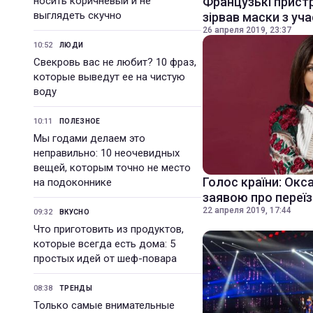
носить коричневый и не
Французькі пристр
выглядеть скучно
зірвав маски з уч
26 апреля 2019, 23:37
10:52
ЛЮДИ
Свекровь вас не любит? 10 фраз,
которые выведут ее на чистую
воду
10:11
ПОЛЕЗНОЕ
Мы годами делаем это
неправильно: 10 неочевидных
вещей, которым точно не место
Голос країни: Окс
на подоконнике
заявою про переї
22 апреля 2019, 17:44
09:32
ВКУСНО
Что приготовить из продуктов,
которые всегда есть дома: 5
простых идей от шеф-повара
08:38
ТРЕНДЫ
Только самые внимательные