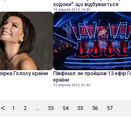
ходоки": що відбувається
15 апреля 2019, 15:45
зірка Голосу країни
Півфінал: як пройшов 13 ефір 
країни
15 апреля 2019, 01:40
<
1
2
...
53
54
55
56
57