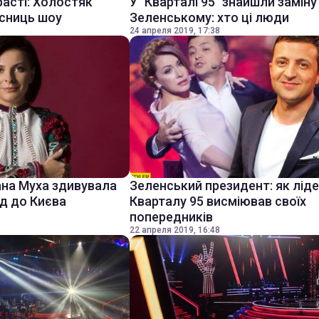
асті: Холостяк
У "Кварталі 95" знайшли заміну
асниць шоу
Зеленському: хто ці люди
24 апреля 2019, 17:38
ана Муха здивувала
Зеленський президент: як лід
зд до Києва
Кварталу 95 висміював своїх
попередників
22 апреля 2019, 16:48