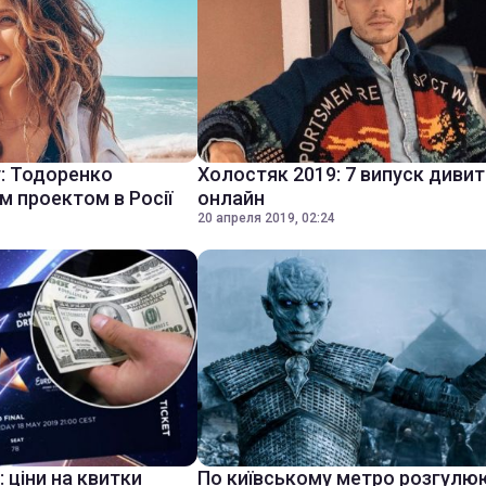
: Тодоренко
Холостяк 2019: 7 випуск диви
м проектом в Росії
онлайн
20 апреля 2019, 02:24
 ціни на квитки
По київському метро розгулюю