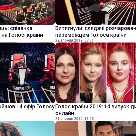
ць: співачка
Витягнули: глядачі розчарован
 на Голосі країни
переможцем Голоса країни
22 апреля 2019, 07:51
ойшов 14 ефір Голосу
Голос країни 2019: 14 випуск 
онлайн
21 апреля 2019, 18:45