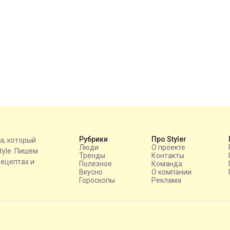
Рубрики
Про Styler
на, который
Люди
О проекте
style. Пишем
Тренды
Контакты
рецептах и
Полезное
Команда
Вкусно
О компании
Гороскопы
Реклама