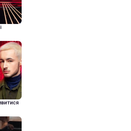
і
дивитися