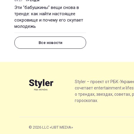
09:27
ТРЕНДЫ
Эти "бабушкины" вещи снова в
тренде: как найти настоящее
сокровище и почему его скупает
молодежь
Все новости
Styler – проект от РБК-Украи
сочетает entertainment и life
о трендах, звездах, советах, 
гороскопах.
© 2026 LLC «UBT MEDIA»