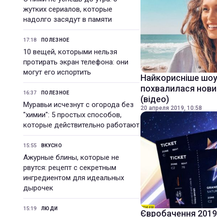
жутких сериалов, которые
надолго засядут в памяти
17:18
ПОЛЕЗНОЕ
10 вещей, которыми нельзя
протирать экран телефона: они
могут его испортить
Найкорисніше шоу
похвалилася нови
16:37
ПОЛЕЗНОЕ
(відео)
Муравьи исчезнут с огорода без
20 апреля 2019, 10:58
"химии": 5 простых способов,
которые действительно работают
15:55
ВКУСНО
Ажурные блины, которые не
рвутся: рецепт с секретным
ингредиентом для идеальных
дырочек
15:19
ЛЮДИ
Євробачення 2019: