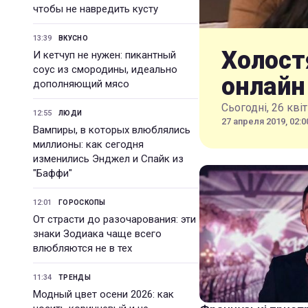
чтобы не навредить кусту
13:39
ВКУСНО
Холост
И кетчуп не нужен: пикантный
соус из смородины, идеально
онлайн
дополняющий мясо
Сьогодні, 26 кві
12:55
ЛЮДИ
27 апреля 2019, 02:0
Вампиры, в которых влюблялись
миллионы: как сегодня
изменились Энджел и Спайк из
"Баффи"
12:01
ГОРОСКОПЫ
От страсти до разочарования: эти
знаки Зодиака чаще всего
влюбляются не в тех
11:34
ТРЕНДЫ
Модный цвет осени 2026: как