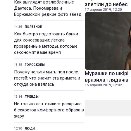
Как выглядят возлюбленные
злетіли до небес
Дантеса, Пономарева и
17 апреля 2019, 12:20
Боржемской: редкие фото звезд
14:36
ПОЛЕЗНОЕ
Как быстро подготовить банки
для консервации: легкие
проверенные методы, которые
сэкономят ваше время
13:55
ГОРОСКОПЫ
Почему нельзя мыть пол после
Мурашки по шкірі: 
гостей: что значит эта примета и
вразила глядачів
откуда она взялась
15 апреля 2019, 12:02
13:14
ТРЕНДЫ
Не только лен: стилист раскрыла
6 секретов комфортного образа в
жару
12:30
ЛЮДИ