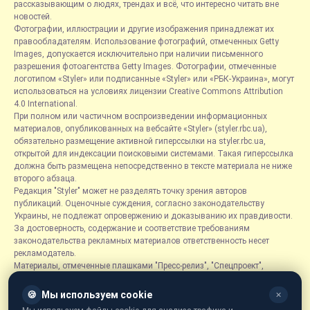
рассказывающим о людях, трендах и всё, что интересно читать вне
новостей.
Фотографии, иллюстрации и другие изображения принадлежат их
правообладателям. Использование фотографий, отмеченных Getty
Images, допускается исключительно при наличии письменного
разрешения фотоагентства Getty Images. Фотографии, отмеченные
логотипом «Styler» или подписанные «Styler» или «РБК-Украина», могут
использоваться на условиях лицензии Creative Commons Attribution
4.0 International.
При полном или частичном воспроизведении информационных
материалов, опубликованных на вебсайте «Styler» (styler.rbc.ua),
обязательно размещение активной гиперссылки на styler.rbc.ua,
открытой для индексации поисковыми системами. Такая гиперссылка
должна быть размещена непосредственно в тексте материала не ниже
второго абзаца.
Редакция "Styler" может не разделять точку зрения авторов
публикаций. Оценочные суждения, согласно законодательству
Украины, не подлежат опровержению и доказыванию их правдивости.
За достоверность, содержание и соответствие требованиям
законодательства рекламных материалов ответственность несет
рекламодатель.
Материалы, отмеченные плашками "Пресс-релиз", "Спецпроект",
"Партнерский материал", "Promo", "Благотворительность" и "Резонанс",
размещаются на правах рекламы.
🍪
Мы используем cookie
✕
Рубрика «Новости компаний» является информационным форматом,