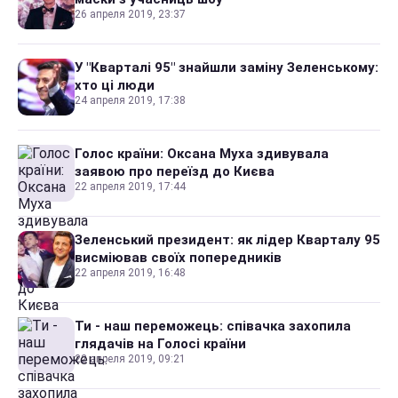
26 апреля 2019, 23:37
У "Кварталі 95" знайшли заміну Зеленському:
хто ці люди
24 апреля 2019, 17:38
Голос країни: Оксана Муха здивувала
заявою про переїзд до Києва
22 апреля 2019, 17:44
Зеленський президент: як лідер Кварталу 95
висміював своїх попередників
22 апреля 2019, 16:48
Ти - наш переможець: співачка захопила
глядачів на Голосі країни
22 апреля 2019, 09:21