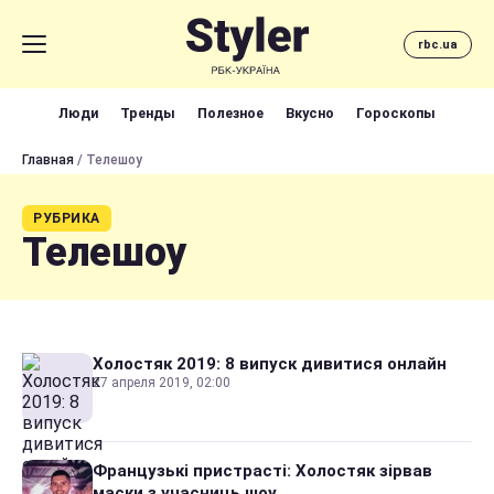
rbc.ua
Люди
Тренды
Полезное
Вкусно
Гороскопы
Главная
/ Телешоу
РУБРИКА
Телешоу
Холостяк 2019: 8 випуск дивитися онлайн
27 апреля 2019, 02:00
Французькі пристрасті: Холостяк зірвав
маски з учасниць шоу