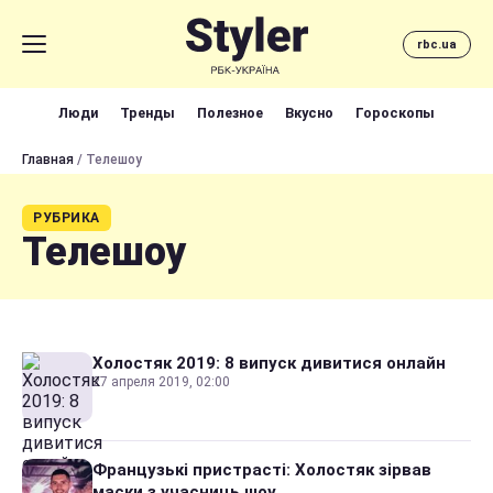
rbc.ua
Люди
Тренды
Полезное
Вкусно
Гороскопы
Главная
/ Телешоу
РУБРИКА
Телешоу
Холостяк 2019: 8 випуск дивитися онлайн
27 апреля 2019, 02:00
Французькі пристрасті: Холостяк зірвав
маски з учасниць шоу