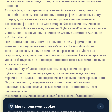
рассказывающим о людях, трендах и всё, что интересно читать вне
новостей.
Фотографии, иллюстрации и другие изображения принадлежат их
правообладателям. Использование фотографий, отмеченных Getty
Images, допускается исключительно при наличии письменного
разрешения фотоагентства Getty Images. Фотографии, отмеченные
логотипом «Styler» или подписанные «Styler» или «РБК-Украина», могут
использоваться на условиях лицензии Creative Commons Attribution
4.0 International.
При полном или частичном воспроизведении информационных
материалов, опубликованных на вебсайте «Styler» (styler.rbc.ua),
обязательно размещение активной гиперссылки на styler.rbc.ua,
открытой для индексации поисковыми системами. Такая гиперссылка
должна быть размещена непосредственно в тексте материала не ниже
второго абзаца.
Редакция "Styler" может не разделять точку зрения авторов
публикаций. Оценочные суждения, согласно законодательству
Украины, не подлежат опровержению и доказыванию их правдивости.
За достоверность, содержание и соответствие требованиям
законодательства рекламных материалов ответственность несет
рекламодатель.
Материалы, отмеченные плашками "Пресс-релиз", "Спецпроект",
"Партнерский материал", "Promo", "Благотворительность" и "Резонанс",
размещаются на правах рекламы.
🍪
Мы используем cookie
✕
Рубрика «Новости компаний» является информационным форматом,