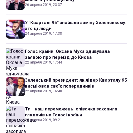
26 апреля 2019, 23:37
У "Кварталі 95" знайшли заміну Зеленському:
хто ці люди
24 апреля 2019, 17:38
Голос країни: Оксана Муха здивувала
заявою про переїзд до Києва
22 апреля 2019, 17:44
Зеленський президент: як лідер Кварталу 95
висміював своїх попередників
22 апреля 2019, 16:48
Ти - наш переможець: співачка захопила
глядачів на Голосі країни
22 апреля 2019, 09:21