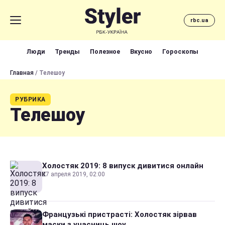
rbc.ua
Люди
Тренды
Полезное
Вкусно
Гороскопы
Главная
/ Телешоу
РУБРИКА
Телешоу
Холостяк 2019: 8 випуск дивитися онлайн
27 апреля 2019, 02:00
Французькі пристрасті: Холостяк зірвав
маски з учасниць шоу