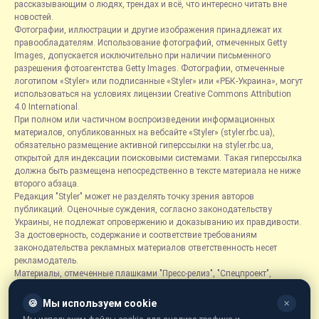
рассказывающим о людях, трендах и всё, что интересно читать вне
новостей.
Фотографии, иллюстрации и другие изображения принадлежат их
правообладателям. Использование фотографий, отмеченных Getty
Images, допускается исключительно при наличии письменного
разрешения фотоагентства Getty Images. Фотографии, отмеченные
логотипом «Styler» или подписанные «Styler» или «РБК-Украина», могут
использоваться на условиях лицензии Creative Commons Attribution
4.0 International.
При полном или частичном воспроизведении информационных
материалов, опубликованных на вебсайте «Styler» (styler.rbc.ua),
обязательно размещение активной гиперссылки на styler.rbc.ua,
открытой для индексации поисковыми системами. Такая гиперссылка
должна быть размещена непосредственно в тексте материала не ниже
второго абзаца.
Редакция "Styler" может не разделять точку зрения авторов
публикаций. Оценочные суждения, согласно законодательству
Украины, не подлежат опровержению и доказыванию их правдивости.
За достоверность, содержание и соответствие требованиям
законодательства рекламных материалов ответственность несет
рекламодатель.
Материалы, отмеченные плашками "Пресс-релиз", "Спецпроект",
"Партнерский материал", "Promo", "Благотворительность" и "Резонанс",
размещаются на правах рекламы.
🍪
Мы используем cookie
✕
Рубрика «Новости компаний» является информационным форматом,