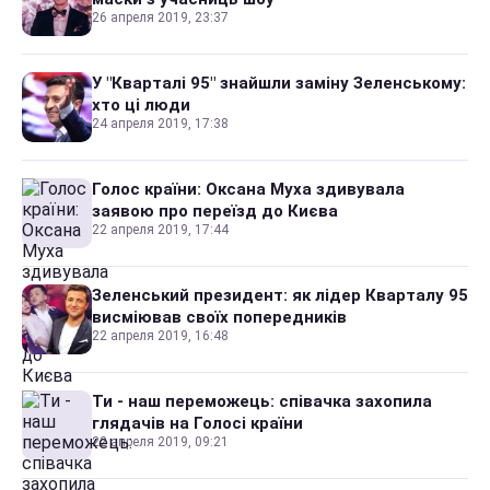
26 апреля 2019, 23:37
У "Кварталі 95" знайшли заміну Зеленському:
хто ці люди
24 апреля 2019, 17:38
Голос країни: Оксана Муха здивувала
заявою про переїзд до Києва
22 апреля 2019, 17:44
Зеленський президент: як лідер Кварталу 95
висміював своїх попередників
22 апреля 2019, 16:48
Ти - наш переможець: співачка захопила
глядачів на Голосі країни
22 апреля 2019, 09:21