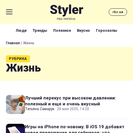
rbc.ua
Люди
Тренды
Полезное
Вкусно
Гороскопы
Главная
/ Жизнь
РУБРИКА
Жизнь
Лучший перекус при высоком давлении:
полезный и еще и очень вкусный
Татьяна Самарук
·
28 мая 2025, 14:20
Игры на iPhone по-новому. В iOS 19 добавят
новое приложение для геймеров: что