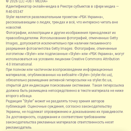
© 2026 LLC «UBT MEDIA»
Идентификатор онлайн-медиа в Реестре субъектов в сфере медиа —
R40-05347
Styler является развлекательным проектом «РБК-Украина»,
рассказывающим о людях, трендах и всё, что интересно читать вне
новостей.
Фотографии, иллюстрации и другие изображения принадлежат их
правообладателям. Использование фотографий, отмеченных Getty
Images, допускается исключительно при наличии письменного
разрешения фотоагентства Getty Images. Фотографии, отмеченные
логотипом «Styler» или подписанные «Styler» или «РБК-Украина», могут
использоваться на условиях лицензии Creative Commons Attribution
4.0 International.
При полном или частичном воспроизведении информационных
материалов, опубликованных на вебсайте «Styler» (styler.rbc.ua),
обязательно размещение активной гиперссылки на styler.rbc.ua,
открытой для индексации поисковыми системами. Такая гиперссылка
должна быть размещена непосредственно в тексте материала не ниже
второго абзаца.
Редакция "Styler" может не разделять точку зрения авторов
публикаций. Оценочные суждения, согласно законодательству
Украины, не подлежат опровержению и доказыванию их правдивости.
За достоверность, содержание и соответствие требованиям
законодательства рекламных материалов ответственность несет
рекламодатель.