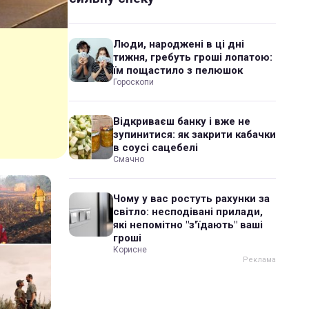
Люди, народжені в ці дні
тижня, гребуть гроші лопатою:
їм пощастило з пелюшок
Гороскопи
Відкриваєш банку і вже не
зупинитися: як закрити кабачки
в соусі сацебелі
Смачно
Чому у вас ростуть рахунки за
світло: несподівані прилади,
які непомітно "з'їдають" ваші
гроші
Корисне