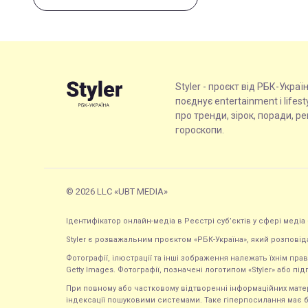
Styler - проєкт від РБК-Украї
поєднує entertainment і lifes
про тренди, зірок, поради, р
гороскопи.
© 2026 LLC «UBT MEDIA»
Ідентифікатор онлайн-медіа в Реєстрі суб’єктів у сфері медіа 
Styler є розважальним проєктом «РБК-Україна», який розповід
Фотографії, ілюстрації та інші зображення належать їхнім п
Getty Images. Фотографії, позначені логотипом «Styler» або підп
При повному або частковому відтворенні інформаційних матеріал
індексації пошуковими системами. Таке гіперпосилання має б