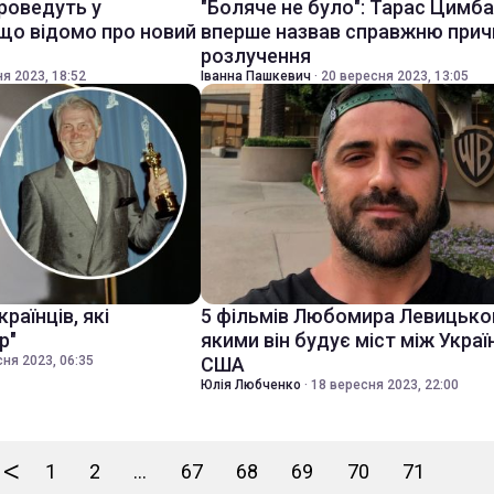
проведуть у
"Боляче не було": Тарас Цимб
 що відомо про новий
вперше назвав справжню прич
розлучення
я 2023, 18:52
Іванна Пашкевич
·
20 вересня 2023, 13:05
раїнців, які
5 фільмів Любомира Левицько
р"
якими він будує міст між Укра
ня 2023, 06:35
США
Юлія Любченко
·
18 вересня 2023, 22:00
<
1
2
...
67
68
69
70
71