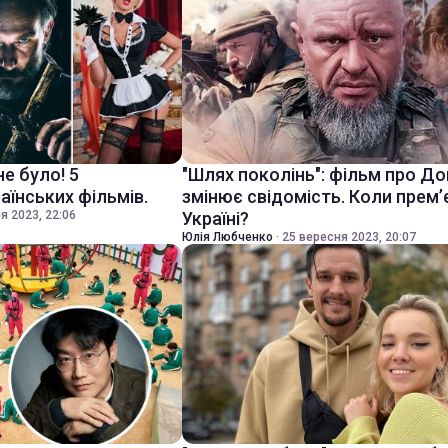
не було! 5
"Шлях поколінь": фільм про Д
аїнських фільмів.
змінює свідомість. Коли прем’
я 2023, 22:06
Україні?
Юлія Любченко
·
25 вересня 2023, 20:07