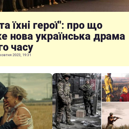
та їхні герої": про що
е нова українська драма
го часу
жовтня 2023, 19:31