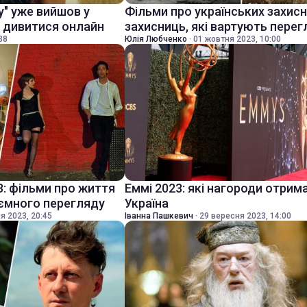
у" уже вийшов у
Фільми про українських захисни
е дивитися онлайн
захисниць, які вартують перег
38
Юлія Любченко
·
01 жовтня 2023, 10:00
3: фільми про життя
Еммі 2023: які нагороди отрим
иємного перегляду
Україна
я 2023, 20:45
Іванна Пашкевич
·
29 вересня 2023, 14:00