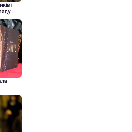
ків і
ляду
ала