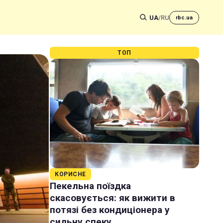
UA
/
RU
rbc.ua
ТОП
КОРИСНЕ
Пекельна поїздка
скасовується: як вижити в
потязі без кондиціонера у
сильну спеку