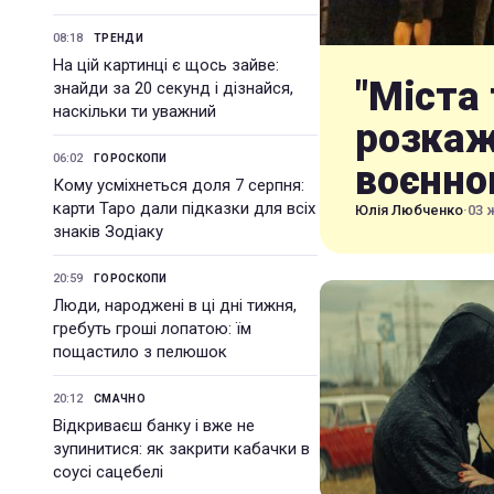
08:18
ТРЕНДИ
На цій картинці є щось зайве:
"Міста 
знайди за 20 секунд і дізнайся,
наскільки ти уважний
розкаж
06:02
ГОРОСКОПИ
воєнно
Кому усміхнеться доля 7 серпня:
карти Таро дали підказки для всіх
Юлія Любченко
·
03 
знаків Зодіаку
20:59
ГОРОСКОПИ
Люди, народжені в ці дні тижня,
гребуть гроші лопатою: їм
пощастило з пелюшок
20:12
СМАЧНО
Відкриваєш банку і вже не
зупинитися: як закрити кабачки в
соусі сацебелі