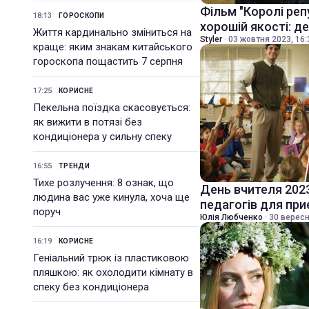
Фільм "Королі реп
18:13
ГОРОСКОПИ
хорошій якості: д
Життя кардинально зміниться на
Styler
·
03 жовтня 2023, 16:
краще: яким знакам китайського
гороскопа пощастить 7 серпня
17:25
КОРИСНЕ
Пекельна поїздка скасовується:
як вижити в потязі без
кондиціонера у сильну спеку
16:55
ТРЕНДИ
Тихе розлучення: 8 ознак, що
День вчителя 202
людина вас уже кинула, хоча ще
педагогів для пр
поруч
Юлія Любченко
·
30 вересн
16:19
КОРИСНЕ
Геніальний трюк із пластиковою
пляшкою: як охолодити кімнату в
спеку без кондиціонера