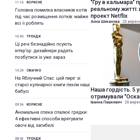
"Гру в кальмара" 
11:16
КОРИСНЕ
реальному житті:
Головна помилка власників котів
проект Netflix
під час розміщення лотків: майже
Анна Шиканова
·
25 вересн
всі її роблять
10:40
ТРЕНДИ
Ці речі безнадійно псують
інтер'єр: дизайнери радять
позбутися їх уже зараз
10:24
СМАЧНО
На Яблучний Спас: цей пиріг зі
старої кулінарної книги пекли наші
Наша гордість. 5 ук
бабусі
отримували "Оска
Іванна Пашкевич
·
20 верес
09:56
КОРИСНЕ
Аномальна спека спалює грядки:
4 ефективні способи врятувати
овочі від загибелі
08:43
ТРЕНДИ