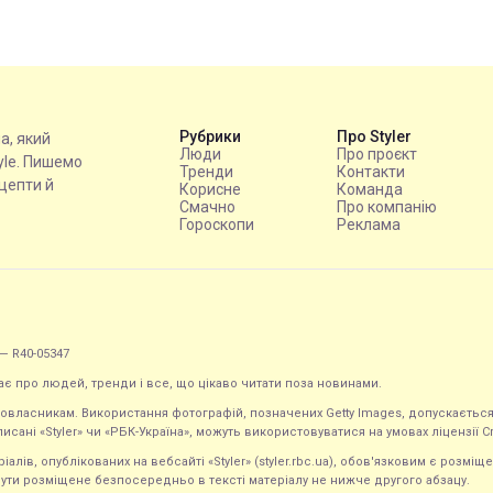
Рубрики
Про Styler
на, який
Люди
Про проєкт
tyle. Пишемо
Тренди
Контакти
ецепти й
Корисне
Команда
Смачно
Про компанію
Гороскопи
Реклама
— R40-05347
ає про людей, тренди і все, що цікаво читати поза новинами.
равовласникам. Використання фотографій, позначених Getty Images, допускаєт
исані «Styler» чи «РБК-Україна», можуть використовуватися на умовах ліцензії Crea
ів, опублікованих на вебсайті «Styler» (styler.rbc.ua), обов'язковим є розміще
ути розміщене безпосередньо в тексті матеріалу не нижче другого абзацу.