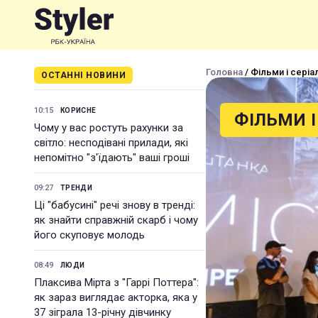
Головна
/ Фільми і серіа
ОСТАННІ НОВИНИ
10:15
КОРИСНЕ
ФІЛЬМИ І
Чому у вас ростуть рахунки за
світло: несподівані прилади, які
непомітно "з'їдають" ваші гроші
09:27
ТРЕНДИ
Ці "бабусині" речі знову в тренді:
як знайти справжній скарб і чому
його скуповує молодь
08:49
ЛЮДИ
Плаксива Мірта з "Гаррі Поттера":
як зараз виглядає акторка, яка у
37 зіграла 13-річну дівчинку