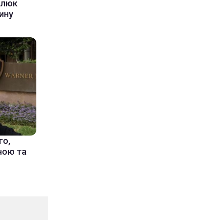
алюк
ину
го,
їною та