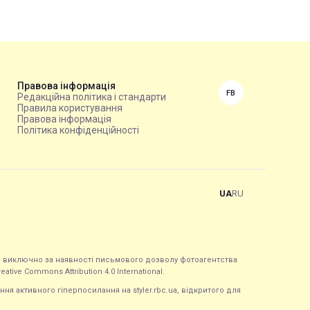
Правова інформація
FB
Редакційна політика і стандарти
Правила користування
Правова інформація
Політика конфіденційності
UA
RU
ься виключно за наявності письмового дозволу фотоагентства
tive Commons Attribution 4.0 International.
ння активного гіперпосилання на styler.rbc.ua, відкритого для