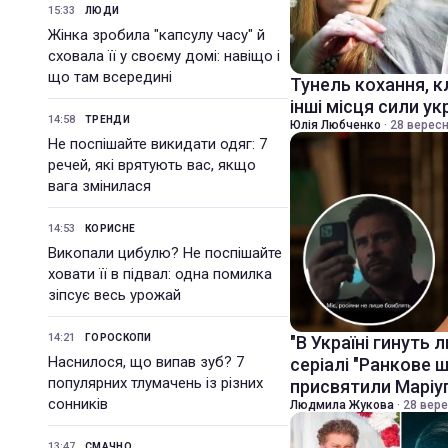
15:33
ЛЮДИ
Жінка зробила "капсулу часу" й
сховала її у своєму домі: навіщо і
що там всередині
Тунель кохання, к
інші місця сили ук
14:58
ТРЕНДИ
Юлія Любченко
·
28 вересн
Не поспішайте викидати одяг: 7
речей, які врятують вас, якщо
вага змінилася
14:53
КОРИСНЕ
Викопали цибулю? Не поспішайте
ховати її в підвал: одна помилка
зіпсує весь урожай
14:21
ГОРОСКОПИ
"В Україні гинуть
Наснилося, що випав зуб? 7
серіалі "Ранкове 
популярних тлумачень із різних
присвятили Марі
сонників
Людмила Жукова
·
28 вере
13:47
СМАЧНО