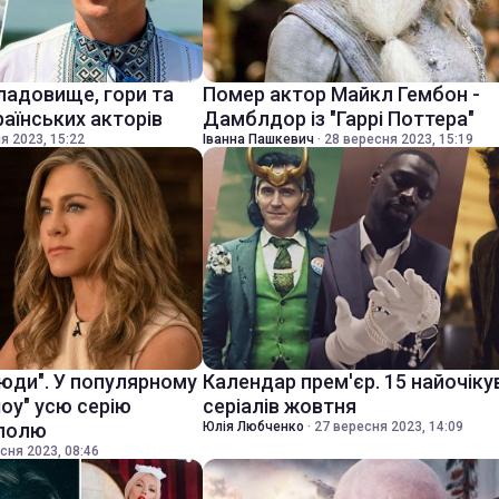
ладовище, гори та
Помер актор Майкл Гембон -
раїнських акторів
Дамблдор із "Гаррі Поттера"
я 2023, 15:22
Іванна Пашкевич
·
28 вересня 2023, 15:19
 люди". У популярному
Календар прем'єр. 15 найочіку
шоу" усю серію
серіалів жовтня
уполю
Юлія Любченко
·
27 вересня 2023, 14:09
сня 2023, 08:46