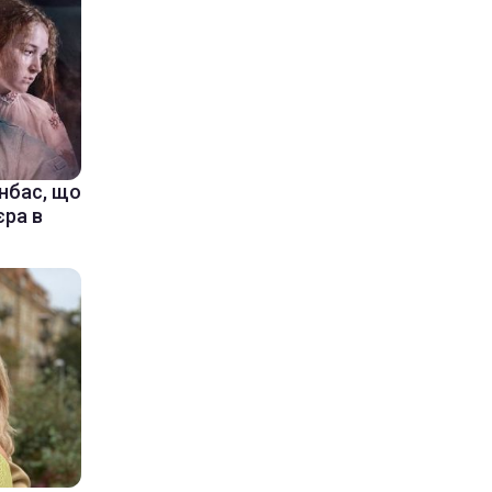
онбас, що
єра в