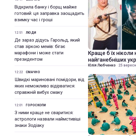
Відкрила банку і борщ майже
готовий: ця заправка заощадить
взимку час і гроші
12:51
ЛЮДИ
Де зараз дідусь Гарольд, який
став зіркою мемів: бігає
Краще б їх ніколи 
марафони і може стати
президентом
найганебніших укр
Юлія Любченко
·
25 вересн
12:22
СМАЧНО
Швидкі мариновані помідори, від
яких неможливо відірватися:
справжній вибух смаку
12:01
ГОРОСКОПИ
З ними краще не сваритися:
астрологи назвали наймстивіші
знаки Зодіаку