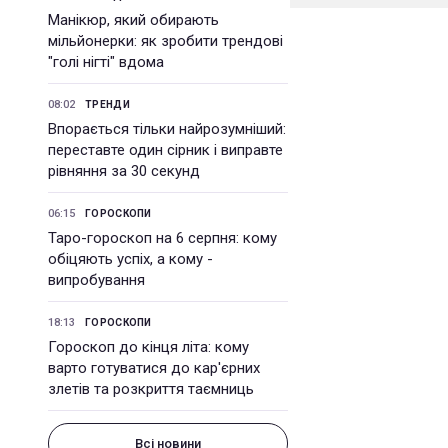
Манікюр, який обирають
мільйонерки: як зробити трендові
"голі нігті" вдома
08:02
ТРЕНДИ
Впорається тільки найрозумніший:
переставте один сірник і виправте
рівняння за 30 секунд
06:15
ГОРОСКОПИ
Таро-гороскоп на 6 серпня: кому
обіцяють успіх, а кому -
випробування
18:13
ГОРОСКОПИ
Гороскоп до кінця літа: кому
варто готуватися до кар'єрних
злетів та розкриття таємниць
Всі новини