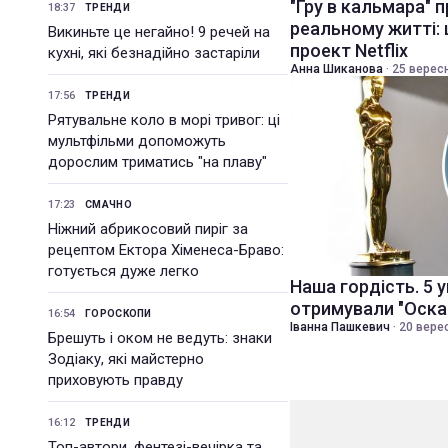
"Гру в кальмара" 
18:37
ТРЕНДИ
реальному житті:
Викиньте це негайно! 9 речей на
проект Netflix
кухні, які безнадійно застаріли
Анна Шиканова
·
25 вересн
17:56
ТРЕНДИ
Рятувальне коло в морі тривог: ці
мультфільми допоможуть
дорослим триматись "на плаву"
17:23
СМАЧНО
Ніжний абрикосовий пиріг за
рецептом Ектора Хіменеса-Браво:
готується дуже легко
Наша гордість. 5 ук
отримували "Оска
16:54
ГОРОСКОПИ
Іванна Пашкевич
·
20 верес
Брешуть і оком не ведуть: знаки
Зодіаку, які майстерно
приховують правду
16:12
ТРЕНДИ
Топ-автори, фентезі-вечірка та