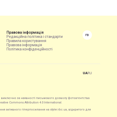
Правова інформація
FB
Редакційна політика і стандарти
Правила користування
Правова інформація
Політика конфіденційності
UA
RU
ься виключно за наявності письмового дозволу фотоагентства
tive Commons Attribution 4.0 International.
ння активного гіперпосилання на styler.rbc.ua, відкритого для