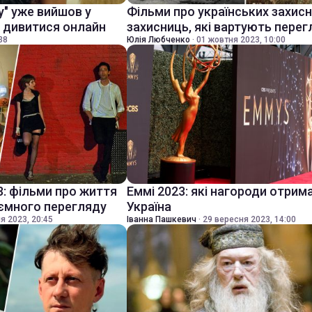
у" уже вийшов у
Фільми про українських захисни
е дивитися онлайн
захисниць, які вартують перег
38
Юлія Любченко
·
01 жовтня 2023, 10:00
3: фільми про життя
Еммі 2023: які нагороди отрим
иємного перегляду
Україна
я 2023, 20:45
Іванна Пашкевич
·
29 вересня 2023, 14:00