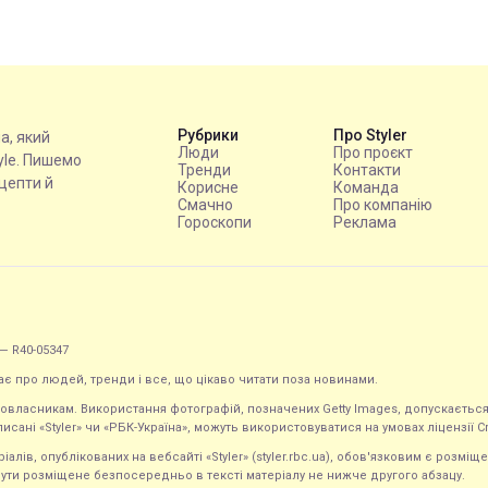
Рубрики
Про Styler
на, який
Люди
Про проєкт
tyle. Пишемо
Тренди
Контакти
ецепти й
Корисне
Команда
Смачно
Про компанію
Гороскопи
Реклама
— R40-05347
ає про людей, тренди і все, що цікаво читати поза новинами.
равовласникам. Використання фотографій, позначених Getty Images, допускаєт
исані «Styler» чи «РБК-Україна», можуть використовуватися на умовах ліцензії Crea
ів, опублікованих на вебсайті «Styler» (styler.rbc.ua), обов'язковим є розміще
ути розміщене безпосередньо в тексті матеріалу не нижче другого абзацу.