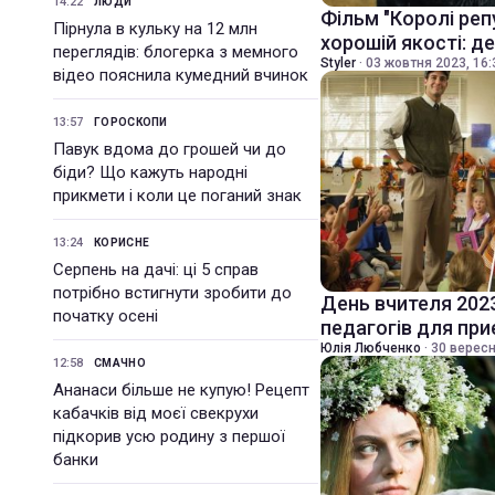
14:22
ЛЮДИ
Фільм "Королі реп
Пірнула в кульку на 12 млн
хорошій якості: д
переглядів: блогерка з мемного
Styler
·
03 жовтня 2023, 16:
відео пояснила кумедний вчинок
13:57
ГОРОСКОПИ
Павук вдома до грошей чи до
біди? Що кажуть народні
прикмети і коли це поганий знак
13:24
КОРИСНЕ
Серпень на дачі: ці 5 справ
потрібно встигнути зробити до
День вчителя 202
початку осені
педагогів для пр
Юлія Любченко
·
30 вересн
12:58
СМАЧНО
Ананаси більше не купую! Рецепт
кабачків від моєї свекрухи
підкорив усю родину з першої
банки