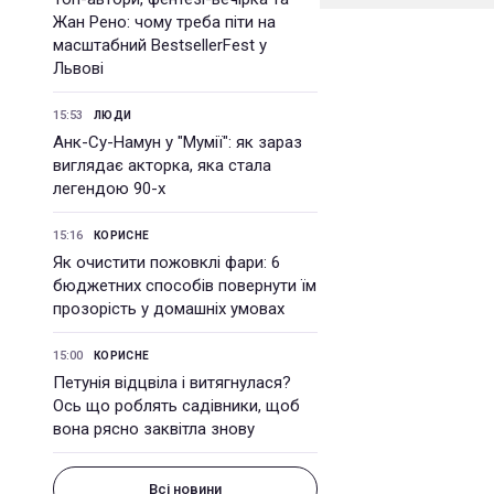
Жан Рено: чому треба піти на
масштабний BestsellerFest у
Львові
15:53
ЛЮДИ
Анк-Су-Намун у "Мумії": як зараз
виглядає акторка, яка стала
легендою 90-х
15:16
КОРИСНЕ
Як очистити пожовклі фари: 6
бюджетних способів повернути їм
прозорість у домашніх умовах
15:00
КОРИСНЕ
Петунія відцвіла і витягнулася?
Ось що роблять садівники, щоб
вона рясно заквітла знову
Всі новини