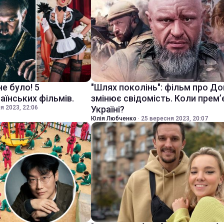
не було! 5
"Шлях поколінь": фільм про Д
аїнських фільмів.
змінює свідомість. Коли прем’
я 2023, 22:06
Україні?
Юлія Любченко
·
25 вересня 2023, 20:07