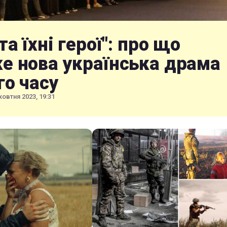
та їхні герої": про що
е нова українська драма
го часу
жовтня 2023, 19:31