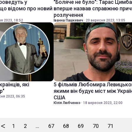
проведуть у
"Боляче не було": Тарас Цимб
 що відомо про новий
вперше назвав справжню прич
розлучення
я 2023, 18:52
Іванна Пашкевич
·
20 вересня 2023, 13:05
раїнців, які
5 фільмів Любомира Левицько
р"
якими він будує міст між Укра
ня 2023, 06:35
США
Юлія Любченко
·
18 вересня 2023, 22:00
<
1
2
...
67
68
69
70
71