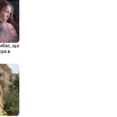
онбас, що
єра в