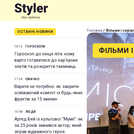
Головна
/ Фільми і серіа
ОСТАННІ НОВИНИ
18:13
ГОРОСКОПИ
ФІЛЬМИ І
Гороскоп до кінця літа: кому
варто готуватися до кар'єрних
злетів та розкриття таємниць
17:34
СМАЧНО
Варити не потрібно: як закрити
освіжаючий компот із будь-яких
фруктів за 15 хвилин
16:48
ЛЮДИ
Артед Бей із культової "Мумії": як
за 25 років змінився актор, який
зіграв відважного героя