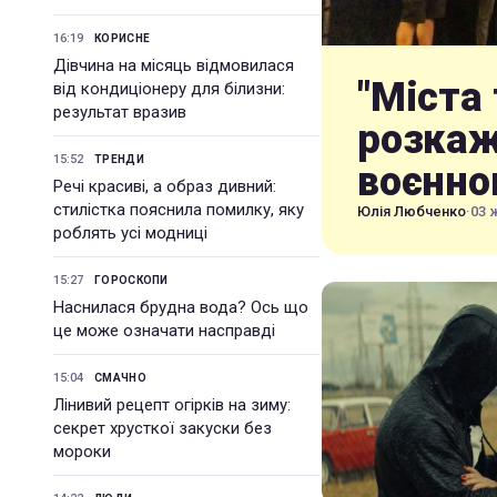
16:19
КОРИСНЕ
Дівчина на місяць відмовилася
"Міста 
від кондиціонеру для білизни:
результат вразив
розкаж
15:52
ТРЕНДИ
воєнно
Речі красиві, а образ дивний:
стилістка пояснила помилку, яку
Юлія Любченко
·
03 
роблять усі модниці
15:27
ГОРОСКОПИ
Наснилася брудна вода? Ось що
це може означати насправді
15:04
СМАЧНО
Лінивий рецепт огірків на зиму:
секрет хрусткої закуски без
мороки