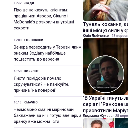
12:32
ЛЮДИ
Про це не кажуть клієнтам:
працівники Аврори, Сільпо і
McDonald's розкрили внутрішні
Тунель кохання, к
секрети
інші місця сили ук
Юлія Любченко
·
28 вересн
12:00
ГОРОСКОПИ
Венера переходить у Терези: яким
знакам Зодіаку найбільше
пощастить до вересня
10:58
КОРИСНЕ
Листя помідорів почало
скручуватися? Не панікуйте,
причина "на поверхні"
"В Україні гинуть
10:13
СМАЧНО
серіалі "Ранкове 
Неймовірно смачні мариновані
присвятили Марі
баклажани за ніч: готую ввечері, а
Людмила Жукова
·
28 вере
зранку вже можна їсти