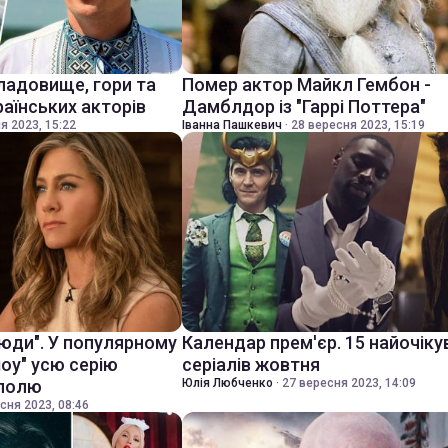
ладовище, гори та
Помер актор Майкл Гембон -
раїнських акторів
Дамблдор із "Гаррі Поттера"
я 2023, 15:22
Іванна Пашкевич
·
28 вересня 2023, 15:19
 люди". У популярному
Календар прем'єр. 15 найочіку
шоу" усю серію
серіалів жовтня
уполю
Юлія Любченко
·
27 вересня 2023, 14:09
сня 2023, 08:46