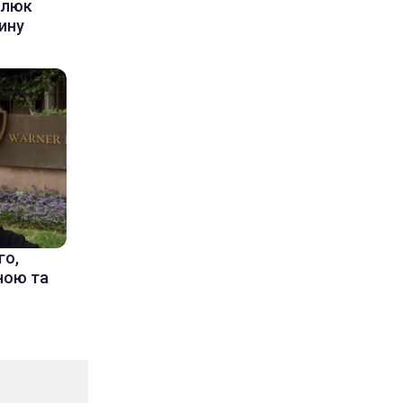
алюк
ину
го,
їною та