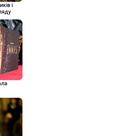
ків і
ляду
ала