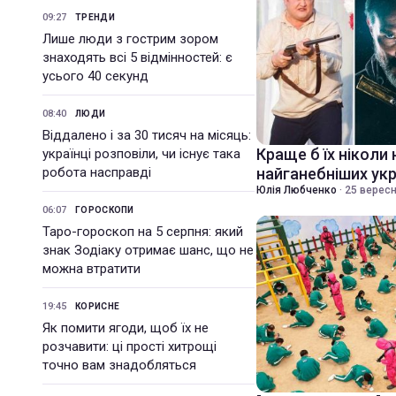
09:27
ТРЕНДИ
Лише люди з гострим зором
знаходять всі 5 відмінностей: є
усього 40 секунд
08:40
ЛЮДИ
Віддалено і за 30 тисяч на місяць:
Краще б їх ніколи 
українці розповіли, чи існує така
робота насправді
найганебніших укр
Юлія Любченко
·
25 вересн
06:07
ГОРОСКОПИ
Таро-гороскоп на 5 серпня: який
знак Зодіаку отримає шанс, що не
можна втратити
19:45
КОРИСНЕ
Як помити ягоди, щоб їх не
розчавити: ці прості хитрощі
точно вам знадобляться