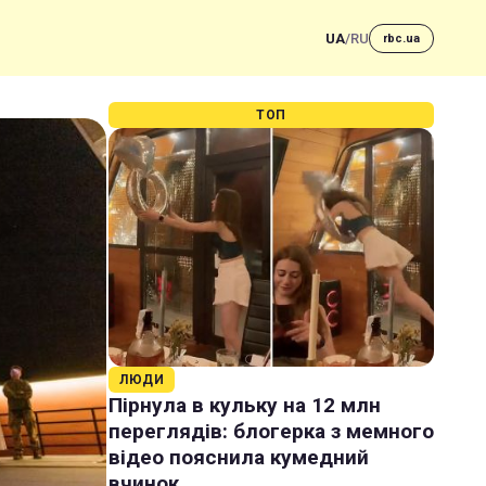
UA
/
RU
rbc.ua
ТОП
ЛЮДИ
Пірнула в кульку на 12 млн
переглядів: блогерка з мемного
відео пояснила кумедний
вчинок