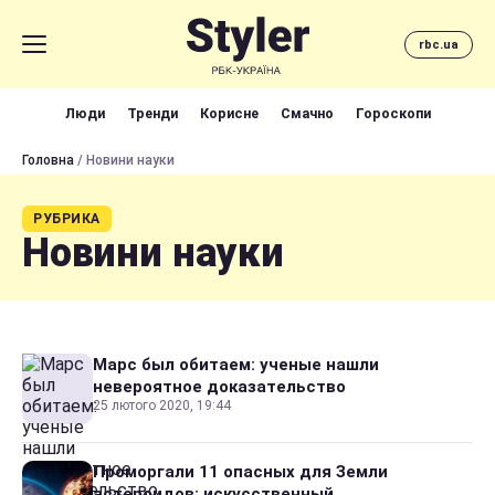
rbc.ua
Люди
Тренди
Корисне
Смачно
Гороскопи
Головна
/ Новини науки
РУБРИКА
Новини науки
Марс был обитаем: ученые нашли
невероятное доказательство
25 лютого 2020, 19:44
Проморгали 11 опасных для Земли
астероидов: искусственный