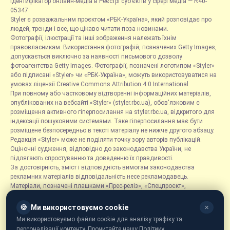
Ідентифікатор онлайн-медіа в Реєстрі суб’єктів у сфері медіа — R40-
05347
Styler є розважальним проєктом «РБК-Україна», який розповідає про
людей, тренди і все, що цікаво читати поза новинами.
Фотографії, ілюстрації та інші зображення належать їхнім
правовласникам. Використання фотографій, позначених Getty Images,
допускається виключно за наявності письмового дозволу
фотоагентства Getty Images. Фотографії, позначені логотипом «Styler»
або підписані «Styler» чи «РБК-Україна», можуть використовуватися на
умовах ліцензії Creative Commons Attribution 4.0 International.
При повному або частковому відтворенні інформаційних матеріалів,
опублікованих на вебсайті «Styler» (styler.rbc.ua), обов'язковим є
розміщення активного гіперпосилання на styler.rbc.ua, відкритого для
індексації пошуковими системами. Таке гіперпосилання має бути
розміщене безпосередньо в тексті матеріалу не нижче другого абзацу.
Редакція «Styler» може не поділяти точку зору авторів публікацій.
Оціночні судження, відповідно до законодавства України, не
підлягають спростуванню та доведенню їх правдивості.
За достовірність, зміст і відповідність вимогам законодавства
рекламних матеріалів відповідальність несе рекламодавець.
Матеріали, позначені плашками «Прес-реліз», «Спецпроєкт»,
«Партнерський матеріал», «Promo», «Благодійність» та «Резонанс»,
розміщуються на правах реклами.
🍪
Ми використовуємо cookie
✕
Рубрика «Новини компаній» є інформаційним форматом, що містить
Ми використовуємо файли cookie для аналізу трафіку та
новини, повідомлення та оголошення, пов'язані з діяльністю
персоналізації контенту. Прочитайте нашу Політику