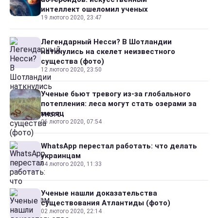
интеллект ошеломил ученых
19 лютого 2020, 23:47
Легендарный Несси? В Шотландии
наткнулись на скелет неизвестного
существа (фото)
12 лютого 2020, 23:50
Ученые бьют тревогу из-за глобального
потепления: леса могут стать озерами за
месяц
06 лютого 2020, 07:54
WhatsApp перестал работать: что делать
украинцам
04 лютого 2020, 11:33
Ученые нашли доказательства
существования Атлантиды (фото)
02 лютого 2020, 22:14