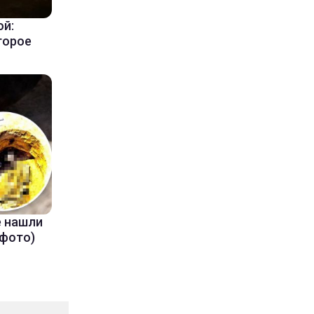
ой:
торое
е нашли
(фото)