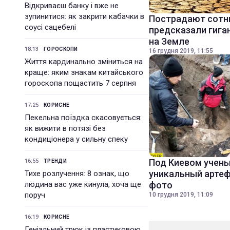
Відкриваєш банку і вже не
зупинитися: як закрити кабачки в
Пострадают сотн
соусі сацебелі
предсказали гига
на Земле
18:13
ГОРОСКОПИ
16 грудня 2019, 11:55
Життя кардинально зміниться на
краще: яким знакам китайського
гороскопа пощастить 7 серпня
17:25
КОРИСНЕ
Пекельна поїздка скасовується:
як вижити в потязі без
кондиціонера у сильну спеку
Под Киевом учен
16:55
ТРЕНДИ
уникальный артеф
Тихе розлучення: 8 ознак, що
людина вас уже кинула, хоча ще
фото
поруч
10 грудня 2019, 11:09
16:19
КОРИСНЕ
Геніальний трюк із пластиковою