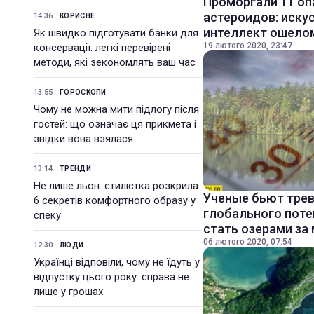
Проморгали 11 оп
астероидов: иску
14:36
КОРИСНЕ
интеллект ошело
Як швидко підготувати банки для
19 лютого 2020, 23:47
консервації: легкі перевірені
методи, які зекономлять ваш час
13:55
ГОРОСКОПИ
Чому не можна мити підлогу після
гостей: що означає ця прикмета і
звідки вона взялася
13:14
ТРЕНДИ
Не лише льон: стилістка розкрила
Ученые бьют трев
6 секретів комфортного образу у
глобального поте
спеку
стать озерами за
06 лютого 2020, 07:54
12:30
ЛЮДИ
Українці відповіли, чому не їдуть у
відпустку цього року: справа не
лише у грошах