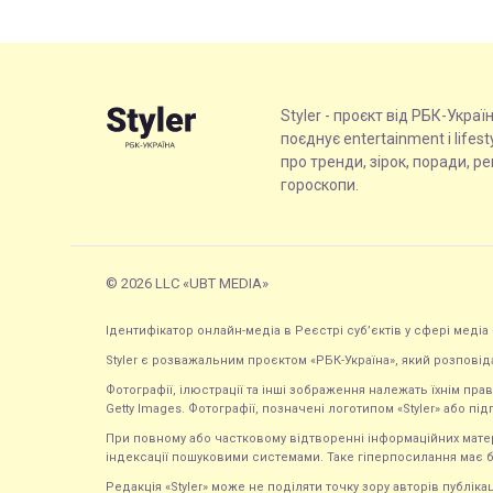
Styler - проєкт від РБК-Украї
поєднує entertainment і lifes
про тренди, зірок, поради, р
гороскопи.
© 2026 LLC «UBT MEDIA»
Ідентифікатор онлайн-медіа в Реєстрі суб’єктів у сфері медіа 
Styler є розважальним проєктом «РБК-Україна», який розповід
Фотографії, ілюстрації та інші зображення належать їхнім п
Getty Images. Фотографії, позначені логотипом «Styler» або підп
При повному або частковому відтворенні інформаційних матеріал
індексації пошуковими системами. Таке гіперпосилання має б
Редакція «Styler» може не поділяти точку зору авторів публі