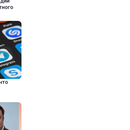
ндии
тного
что