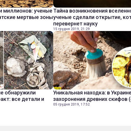
и миллионов: ученые
Тайна возникновения вселенн
нтские мертвые зоны
ученые сделали открытие, ко
перевернет науку
15 грудня 2019, 21:29
ые обнаружили
Уникальная находка: в Украин
акт: все детали и
захоронения древних скифов 
05 грудня 2019, 17:52