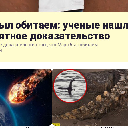
ыл обитаем: ученые наш
ятное доказательство
 доказательство того, что Марс был обитаем
4