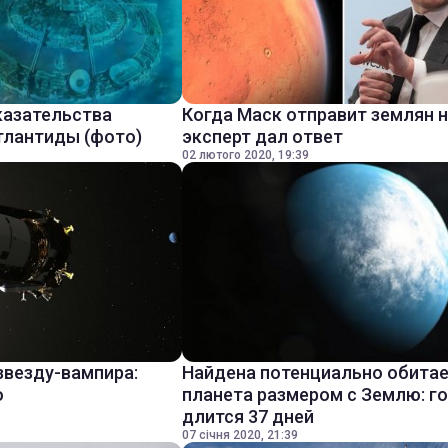
казательства
Когда Маск отправит землян н
тлантиды (фото)
эксперт дал ответ
02 лютого 2020, 19:39
звезду-вампира:
Найдена потенциально обита
о
планета размером с Землю: г
длится 37 дней
07 січня 2020, 21:39