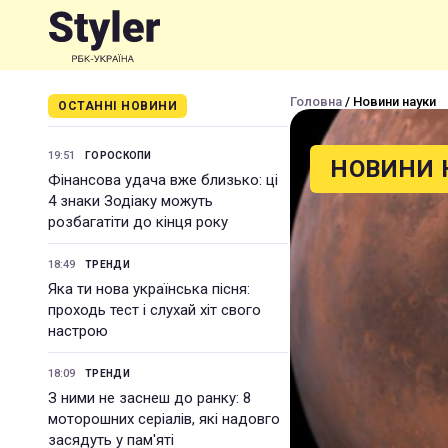
Головна
/ Новини науки
ОСТАННІ НОВИНИ
19:51
ГОРОСКОПИ
НОВИНИ 
Фінансова удача вже близько: ці
4 знаки Зодіаку можуть
розбагатіти до кінця року
18:49
ТРЕНДИ
Яка ти нова українська пісня:
проходь тест і слухай хіт свого
настрою
18:09
ТРЕНДИ
З ними не заснеш до ранку: 8
моторошних серіалів, які надовго
засядуть у пам'яті