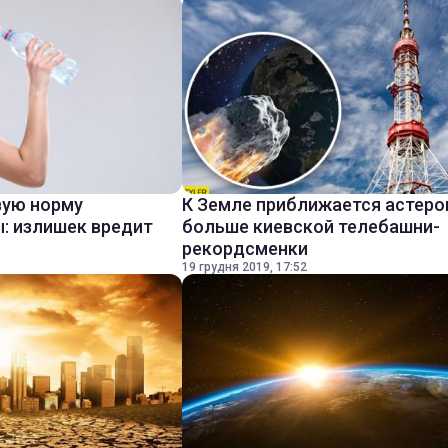
вую норму
К Земле приближается астеро
: излишек вредит
больше киевской телебашни-
рекордсменки
19 грудня 2019, 17:52