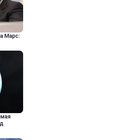
а Марс:
емая
од