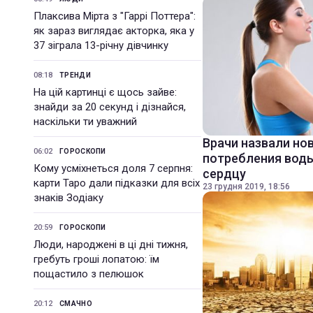
Плаксива Мірта з "Гаррі Поттера":
як зараз виглядає акторка, яка у
37 зіграла 13-річну дівчинку
08:18
ТРЕНДИ
На цій картинці є щось зайве:
знайди за 20 секунд і дізнайся,
наскільки ти уважний
Врачи назвали но
06:02
ГОРОСКОПИ
потребления воды
Кому усміхнеться доля 7 серпня:
сердцу
карти Таро дали підказки для всіх
23 грудня 2019, 18:56
знаків Зодіаку
20:59
ГОРОСКОПИ
Люди, народжені в ці дні тижня,
гребуть гроші лопатою: їм
пощастило з пелюшок
20:12
СМАЧНО