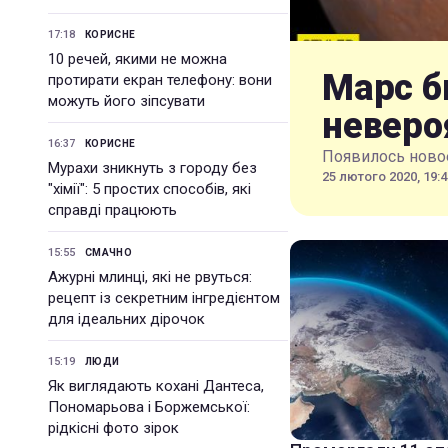
17:18
КОРИСНЕ
10 речей, якими не можна
Марс б
протирати екран телефону: вони
можуть його зіпсувати
неверо
16:37
КОРИСНЕ
Появилось новое
Мурахи зникнуть з городу без
25 лютого 2020, 19:4
"хімії": 5 простих способів, які
справді працюють
15:55
СМАЧНО
Ажурні млинці, які не рвуться:
рецепт із секретним інгредієнтом
для ідеальних дірочок
15:19
ЛЮДИ
Як виглядають кохані Дантеса,
Пономарьова і Боржемської:
рідкісні фото зірок