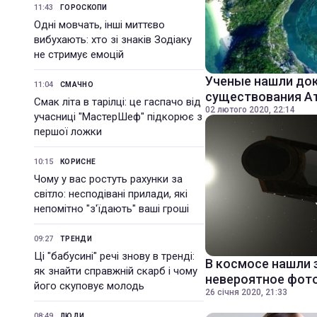
11:43
ГОРОСКОПИ
Одні мовчать, інші миттєво
вибухають: хто зі знаків Зодіаку
не стримує емоцій
Ученые нашли до
11:04
СМАЧНО
существования А
Смак літа в тарілці: це гаспачо від
02 лютого 2020, 22:14
учасниці "МастерШеф" підкорює з
першої ложки
10:15
КОРИСНЕ
Чому у вас ростуть рахунки за
світло: несподівані прилади, які
непомітно "з'їдають" ваші гроші
09:27
ТРЕНДИ
Ці "бабусині" речі знову в тренді:
В космосе нашли 
як знайти справжній скарб і чому
невероятное фот
його скуповує молодь
26 січня 2020, 21:33
08:49
ЛЮДИ