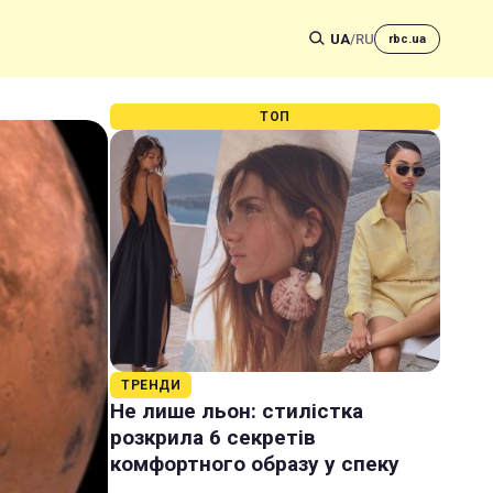
UA
/
RU
rbc.ua
ТОП
ТРЕНДИ
Не лише льон: стилістка
розкрила 6 секретів
комфортного образу у спеку