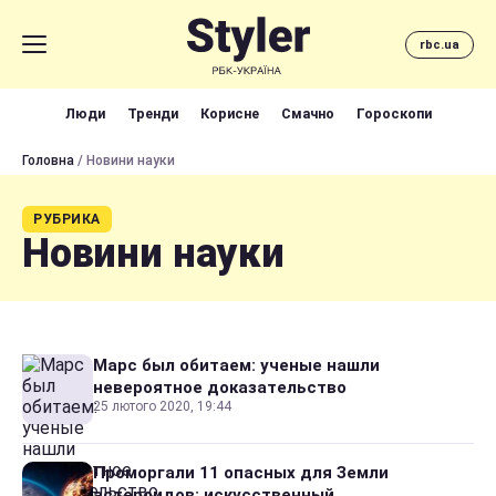
rbc.ua
Люди
Тренди
Корисне
Смачно
Гороскопи
Головна
/ Новини науки
РУБРИКА
Новини науки
Марс был обитаем: ученые нашли
невероятное доказательство
25 лютого 2020, 19:44
Проморгали 11 опасных для Земли
астероидов: искусственный