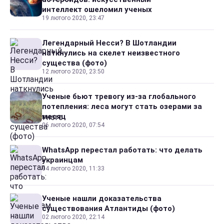
интеллект ошеломил ученых
19 лютого 2020, 23:47
Легендарный Несси? В Шотландии
наткнулись на скелет неизвестного
существа (фото)
12 лютого 2020, 23:50
Ученые бьют тревогу из-за глобального
потепления: леса могут стать озерами за
месяц
06 лютого 2020, 07:54
WhatsApp перестал работать: что делать
украинцам
04 лютого 2020, 11:33
Ученые нашли доказательства
существования Атлантиды (фото)
02 лютого 2020, 22:14