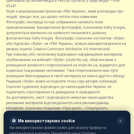
Ідентифікатор онлайн-медіа в Реєстрі суб’єктів у сфері медіа — R40-
05347
Styler є розважальним проєктом «РБК-Україна», який розповідає про
людей, тренди і все, що цікаво читати поза новинами.
Фотографії, ілюстрації та інші зображення належать їхнім
правовласникам. Використання фотографій, позначених Getty Images,
допускається виключно за наявності письмового дозволу
фотоагентства Getty Images. Фотографії, позначені логотипом «Styler»
або підписані «Styler» чи «РБК-Україна», можуть використовуватися на
умовах ліцензії Creative Commons Attribution 4.0 International.
При повному або частковому відтворенні інформаційних матеріалів,
опублікованих на вебсайті «Styler» (styler.rbc.ua), обов'язковим є
розміщення активного гіперпосилання на styler.rbc.ua, відкритого для
індексації пошуковими системами. Таке гіперпосилання має бути
розміщене безпосередньо в тексті матеріалу не нижче другого абзацу.
Редакція «Styler» може не поділяти точку зору авторів публікацій.
Оціночні судження, відповідно до законодавства України, не
підлягають спростуванню та доведенню їх правдивості.
За достовірність, зміст і відповідність вимогам законодавства
рекламних матеріалів відповідальність несе рекламодавець.
Матеріали, позначені плашками «Прес-реліз», «Спецпроєкт»,
«Партнерський матеріал», «Promo», «Благодійність» та «Резонанс»,
розміщуються на правах реклами.
🍪
Ми використовуємо cookie
✕
Рубрика «Новини компаній» є інформаційним форматом, що містить
Ми використовуємо файли cookie для аналізу трафіку та
новини, повідомлення та оголошення, пов'язані з діяльністю
персоналізації контенту. Прочитайте нашу Політику