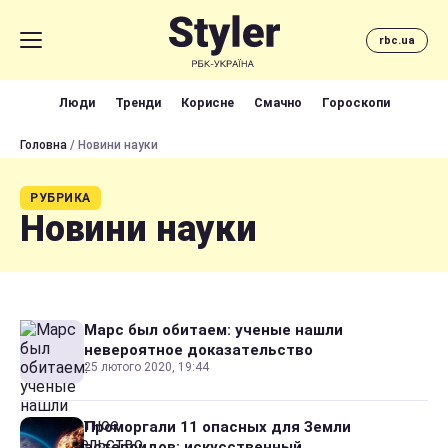
rbc.ua
Люди
Тренди
Корисне
Смачно
Гороскопи
Головна
/ Новини науки
РУБРИКА
Новини науки
Марс был обитаем: ученые нашли
невероятное доказательство
25 лютого 2020, 19:44
Проморгали 11 опасных для Земли
астероидов: искусственный