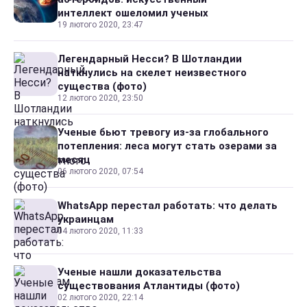
интеллект ошеломил ученых
19 лютого 2020, 23:47
Легендарный Несси? В Шотландии
наткнулись на скелет неизвестного
существа (фото)
12 лютого 2020, 23:50
Ученые бьют тревогу из-за глобального
потепления: леса могут стать озерами за
месяц
06 лютого 2020, 07:54
WhatsApp перестал работать: что делать
украинцам
04 лютого 2020, 11:33
Ученые нашли доказательства
существования Атлантиды (фото)
02 лютого 2020, 22:14