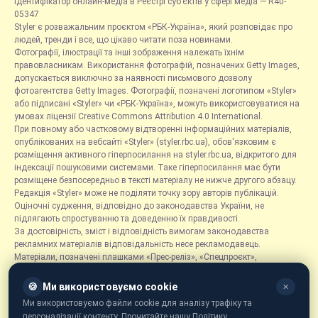
Ідентифікатор онлайн-медіа в Реєстрі суб’єктів у сфері медіа — R40-
05347
Styler є розважальним проєктом «РБК-Україна», який розповідає про
людей, тренди і все, що цікаво читати поза новинами.
Фотографії, ілюстрації та інші зображення належать їхнім
правовласникам. Використання фотографій, позначених Getty Images,
допускається виключно за наявності письмового дозволу
фотоагентства Getty Images. Фотографії, позначені логотипом «Styler»
або підписані «Styler» чи «РБК-Україна», можуть використовуватися на
умовах ліцензії Creative Commons Attribution 4.0 International.
При повному або частковому відтворенні інформаційних матеріалів,
опублікованих на вебсайті «Styler» (styler.rbc.ua), обов'язковим є
розміщення активного гіперпосилання на styler.rbc.ua, відкритого для
індексації пошуковими системами. Таке гіперпосилання має бути
розміщене безпосередньо в тексті матеріалу не нижче другого абзацу.
Редакція «Styler» може не поділяти точку зору авторів публікацій.
Оціночні судження, відповідно до законодавства України, не
підлягають спростуванню та доведенню їх правдивості.
За достовірність, зміст і відповідність вимогам законодавства
рекламних матеріалів відповідальність несе рекламодавець.
Матеріали, позначені плашками «Прес-реліз», «Спецпроєкт»,
«Партнерський матеріал», «Promo», «Благодійність» та «Резонанс»,
розміщуються на правах реклами.
🍪
Ми використовуємо cookie
✕
Рубрика «Новини компаній» є інформаційним форматом, що містить
Ми використовуємо файли cookie для аналізу трафіку та
новини, повідомлення та оголошення, пов'язані з діяльністю
персоналізації контенту. Прочитайте нашу Політику