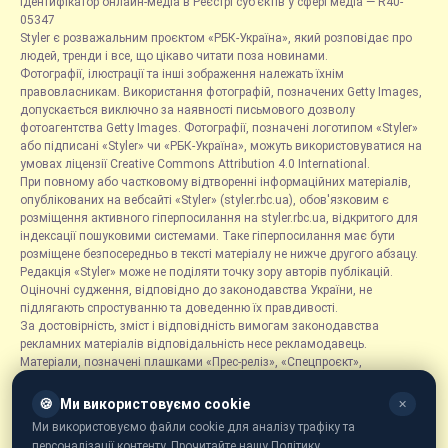
Ідентифікатор онлайн-медіа в Реєстрі суб’єктів у сфері медіа — R40-
05347
Styler є розважальним проєктом «РБК-Україна», який розповідає про
людей, тренди і все, що цікаво читати поза новинами.
Фотографії, ілюстрації та інші зображення належать їхнім
правовласникам. Використання фотографій, позначених Getty Images,
допускається виключно за наявності письмового дозволу
фотоагентства Getty Images. Фотографії, позначені логотипом «Styler»
або підписані «Styler» чи «РБК-Україна», можуть використовуватися на
умовах ліцензії Creative Commons Attribution 4.0 International.
При повному або частковому відтворенні інформаційних матеріалів,
опублікованих на вебсайті «Styler» (styler.rbc.ua), обов'язковим є
розміщення активного гіперпосилання на styler.rbc.ua, відкритого для
індексації пошуковими системами. Таке гіперпосилання має бути
розміщене безпосередньо в тексті матеріалу не нижче другого абзацу.
Редакція «Styler» може не поділяти точку зору авторів публікацій.
Оціночні судження, відповідно до законодавства України, не
підлягають спростуванню та доведенню їх правдивості.
За достовірність, зміст і відповідність вимогам законодавства
рекламних матеріалів відповідальність несе рекламодавець.
Матеріали, позначені плашками «Прес-реліз», «Спецпроєкт»,
«Партнерський матеріал», «Promo», «Благодійність» та «Резонанс»,
розміщуються на правах реклами.
🍪
Ми використовуємо cookie
✕
Рубрика «Новини компаній» є інформаційним форматом, що містить
Ми використовуємо файли cookie для аналізу трафіку та
новини, повідомлення та оголошення, пов'язані з діяльністю
персоналізації контенту. Прочитайте нашу Політику