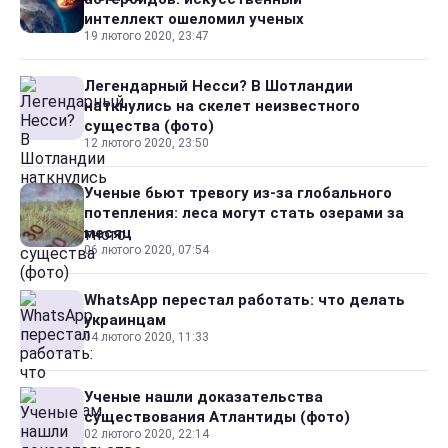
интеллект ошеломил ученых
19 лютого 2020, 23:47
Легендарный Несси? В Шотландии
наткнулись на скелет неизвестного
существа (фото)
12 лютого 2020, 23:50
Ученые бьют тревогу из-за глобального
потепления: леса могут стать озерами за
месяц
06 лютого 2020, 07:54
WhatsApp перестал работать: что делать
украинцам
04 лютого 2020, 11:33
Ученые нашли доказательства
существования Атлантиды (фото)
02 лютого 2020, 22:14