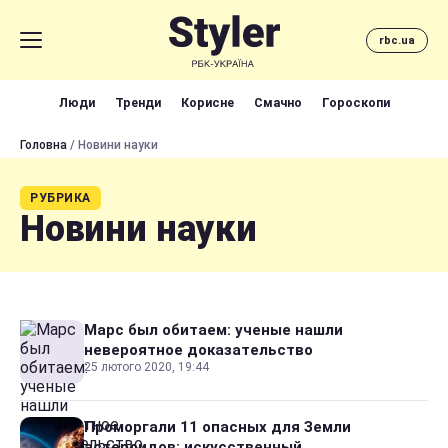
rbc.ua
Люди
Тренди
Корисне
Смачно
Гороскопи
Головна
/ Новини науки
РУБРИКА
Новини науки
Марс был обитаем: ученые нашли
невероятное доказательство
25 лютого 2020, 19:44
Проморгали 11 опасных для Земли
астероидов: искусственный