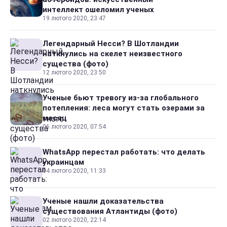
интеллект ошеломил ученых
19 лютого 2020, 23:47
Легендарный Несси? В Шотландии
наткнулись на скелет неизвестного
существа (фото)
12 лютого 2020, 23:50
Ученые бьют тревогу из-за глобального
потепления: леса могут стать озерами за
месяц
06 лютого 2020, 07:54
WhatsApp перестал работать: что делать
украинцам
04 лютого 2020, 11:33
Ученые нашли доказательства
существования Атлантиды (фото)
02 лютого 2020, 22:14