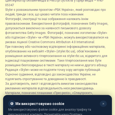
Ідентифікатор онлайн-медіа в Реєстрі суб’єктів у сфері медіа — R40-
05347
Styler є розважальним проєктом «РБК-Україна», який розповідає про
людей, тренди і все, що цікаво читати поза новинами.
Фотографії, ілюстрації та інші зображення належать їхнім
правовласникам. Використання фотографій, позначених Getty Images,
допускається виключно за наявності письмового дозволу
фотоагентства Getty Images. Фотографії, позначені логотипом «Styler»
або підписані «Styler» чи «РБК-Україна», можуть використовуватися на
умовах ліцензії Creative Commons Attribution 4.0 International.
При повному або частковому відтворенні інформаційних матеріалів,
опублікованих на вебсайті «Styler» (styler.rbc.ua), обов'язковим є
розміщення активного гіперпосилання на styler.rbc.ua, відкритого для
індексації пошуковими системами. Таке гіперпосилання має бути
розміщене безпосередньо в тексті матеріалу не нижче другого абзацу.
Редакція «Styler» може не поділяти точку зору авторів публікацій.
Оціночні судження, відповідно до законодавства України, не
підлягають спростуванню та доведенню їх правдивості.
За достовірність, зміст і відповідність вимогам законодавства
рекламних матеріалів відповідальність несе рекламодавець.
Матеріали, позначені плашками «Прес-реліз», «Спецпроєкт»,
«Партнерський матеріал», «Promo», «Благодійність» та «Резонанс»,
розміщуються на правах реклами.
🍪
Ми використовуємо cookie
✕
Рубрика «Новини компаній» є інформаційним форматом, що містить
Ми використовуємо файли cookie для аналізу трафіку та
новини, повідомлення та оголошення, пов'язані з діяльністю
персоналізації контенту. Прочитайте нашу Політику