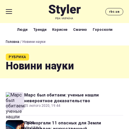
rbc.ua
Люди
Тренди
Корисне
Смачно
Гороскопи
Головна
/ Новини науки
РУБРИКА
Новини науки
Марс был обитаем: ученые нашли
невероятное доказательство
25 лютого 2020, 19:44
Проморгали 11 опасных для Земли
астероидов: искусственный