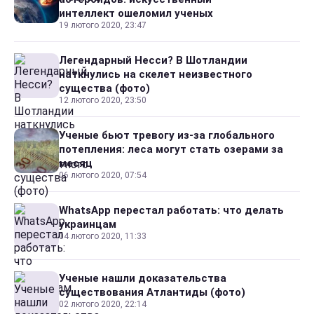
интеллект ошеломил ученых
19 лютого 2020, 23:47
Легендарный Несси? В Шотландии
наткнулись на скелет неизвестного
существа (фото)
12 лютого 2020, 23:50
Ученые бьют тревогу из-за глобального
потепления: леса могут стать озерами за
месяц
06 лютого 2020, 07:54
WhatsApp перестал работать: что делать
украинцам
04 лютого 2020, 11:33
Ученые нашли доказательства
существования Атлантиды (фото)
02 лютого 2020, 22:14