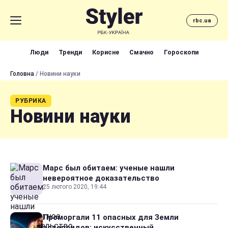
rbc.ua
Люди
Тренди
Корисне
Смачно
Гороскопи
Головна
/ Новини науки
РУБРИКА
Новини науки
Марс был обитаем: ученые нашли
невероятное доказательство
25 лютого 2020, 19:44
Проморгали 11 опасных для Земли
астероидов: искусственный