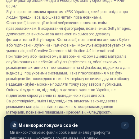
Ідентифікатор онлайн-медіа в Реєстрі суб’єктів у сфері медіа — R40-
05347
Styler є розважальним проєктом «РБК-Україна», який розповідає про
людей, тренди і все, що цікаво читати поза новинами.
Фотографії, ілюстрації та інші зображення належать їхнім
правовласникам. Використання фотографій, позначених Getty Images,
допускається виключно за наявності письмового дозволу
фотоагентства Getty Images. Фотографії, позначені логотипом «Styler»
або підписані «Styler» чи «РБК-Україна», можуть використовуватися на
умовах ліцензії Creative Commons Attribution 4.0 International.
При повному або частковому відтворенні інформаційних матеріалів,
опублікованих на вебсайті «Styler» (styler.rbc.ua), обов'язковим є
розміщення активного гіперпосилання на styler.rbc.ua, відкритого для
індексації пошуковими системами. Таке гіперпосилання має бути
розміщене безпосередньо в тексті матеріалу не нижче другого абзацу.
Редакція «Styler» може не поділяти точку зору авторів публікацій.
Оціночні судження, відповідно до законодавства України, не
підлягають спростуванню та доведенню їх правдивості.
За достовірність, зміст і відповідність вимогам законодавства
рекламних матеріалів відповідальність несе рекламодавець.
Матеріали, позначені плашками «Прес-реліз», «Спецпроєкт»,
«Партнерський матеріал», «Promo», «Благодійність» та «Резонанс»,
розміщуються на правах реклами.
🍪
Ми використовуємо cookie
✕
Рубрика «Новини компаній» є інформаційним форматом, що містить
Ми використовуємо файли cookie для аналізу трафіку та
новини, повідомлення та оголошення, пов'язані з діяльністю
персоналізації контенту. Прочитайте нашу Політику