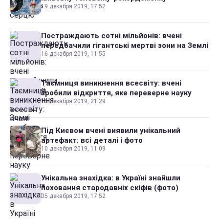
19 декабря 2019, 17:52
Постраждають сотні мільйонів: вчені
передбачили гігантські мертві зони на Землі
16 декабря 2019, 11:55
Таємниця виникнення всесвіту: вчені
зробили відкриття, яке переверне науку
15 декабря 2019, 21:29
Під Києвом вчені виявили унікальний
артефакт: всі деталі і фото
10 декабря 2019, 11:09
Унікальна знахідка: в Україні знайшли
поховання стародавніх скіфів (фото)
05 декабря 2019, 17:52