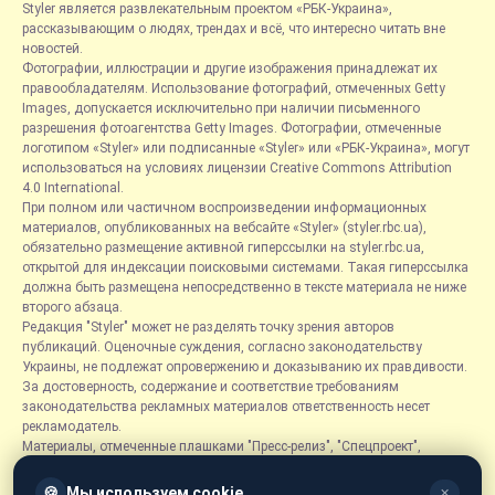
Styler является развлекательным проектом «РБК-Украина»,
рассказывающим о людях, трендах и всё, что интересно читать вне
новостей.
Фотографии, иллюстрации и другие изображения принадлежат их
правообладателям. Использование фотографий, отмеченных Getty
Images, допускается исключительно при наличии письменного
разрешения фотоагентства Getty Images. Фотографии, отмеченные
логотипом «Styler» или подписанные «Styler» или «РБК-Украина», могут
использоваться на условиях лицензии Creative Commons Attribution
4.0 International.
При полном или частичном воспроизведении информационных
материалов, опубликованных на вебсайте «Styler» (styler.rbc.ua),
обязательно размещение активной гиперссылки на styler.rbc.ua,
открытой для индексации поисковыми системами. Такая гиперссылка
должна быть размещена непосредственно в тексте материала не ниже
второго абзаца.
Редакция "Styler" может не разделять точку зрения авторов
публикаций. Оценочные суждения, согласно законодательству
Украины, не подлежат опровержению и доказыванию их правдивости.
За достоверность, содержание и соответствие требованиям
законодательства рекламных материалов ответственность несет
рекламодатель.
Материалы, отмеченные плашками "Пресс-релиз", "Спецпроект",
"Партнерский материал", "Promo", "Благотворительность" и "Резонанс",
размещаются на правах рекламы.
🍪
Мы используем cookie
✕