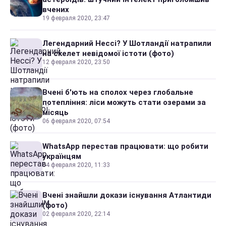
вчених
19 февраля 2020, 23:47
Легендарний Нессі? У Шотландії натрапили
на скелет невідомої істоти (фото)
12 февраля 2020, 23:50
Вчені б'ють на сполох через глобальне
потепління: ліси можуть стати озерами за
місяць
06 февраля 2020, 07:54
WhatsApp перестав працювати: що робити
українцям
04 февраля 2020, 11:33
Вчені знайшли докази існування Атлантиди
(фото)
02 февраля 2020, 22:14