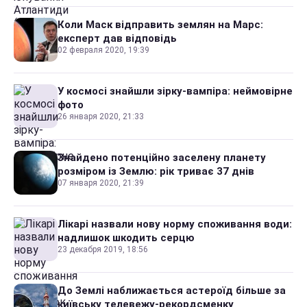
Коли Маск відправить землян на Марс:
експерт дав відповідь
02 февраля 2020, 19:39
У космосі знайшли зірку-вампіра: неймовірне
фото
26 января 2020, 21:33
Знайдено потенційно заселену планету
розміром із Землю: рік триває 37 днів
07 января 2020, 21:39
Лікарі назвали нову норму споживання води:
надлишок шкодить серцю
23 декабря 2019, 18:56
До Землі наближається астероїд більше за
київську телевежу-рекордсменку