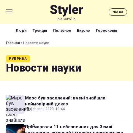
rbc.ua
Люди
Тренды
Полезное
Вкусно
Гороскопы
Главная
/ Новости науки
РУБРИКА
Новости науки
Марс був заселений: вчені знайшли
неймовірний доказ
25 февраля 2020, 19:44
Проморгали 11 небезпечних для Землі
астероїдів: штучний інтелект приголомшив