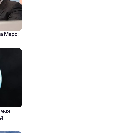
а Марс:
емая
од