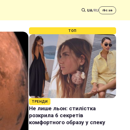
UA
/
RU
rbc.ua
ТОП
ТРЕНДИ
Не лише льон: стилістка
розкрила 6 секретів
комфортного образу у спеку