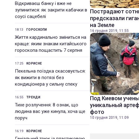
Відкриваєш банку і вже не
зупинитися: як закрити кабачки в
Пострадают сотн
соусі сацебелі
предсказали гига
на Земле
18:13
ГОРОСКОПИ
16 грудня 2019, 11:55
Життя кардинально зміниться на
краще: яким знакам китайського
гороскопа пощастить 7 серпня
17:25
КОРИСНЕ
Пекельна поїздка скасовується:
як вижити в потязі без
кондиціонера у сильну спеку
Под Киевом учен
16:55
ТРЕНДИ
уникальный артеф
Тихе розлучення: 8 ознак, що
людина вас уже кинула, хоча ще
фото
поруч
10 грудня 2019, 11:09
16:19
КОРИСНЕ
Геніальний трюк із пластиковою