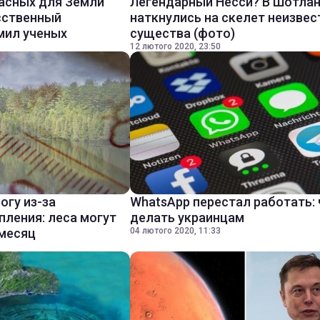
асных для Земли
Легендарный Несси? В Шотла
сственный
наткнулись на скелет неизвес
мил ученых
существа (фото)
12 лютого 2020, 23:50
огу из-за
WhatsApp перестал работать: 
пления: леса могут
делать украинцам
 месяц
04 лютого 2020, 11:33