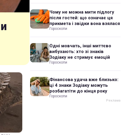
Чому не можна мити підлогу
після гостей: що означає ця
ли
прикмета і звідки вона взялася
Гороскопи
Одні мовчать, інші миттєво
вибухають: хто зі знаків
Зодіаку не стримує емоцій
Гороскопи
Фінансова удача вже близько:
ці 4 знаки Зодіаку можуть
розбагатіти до кінця року
Гороскопи