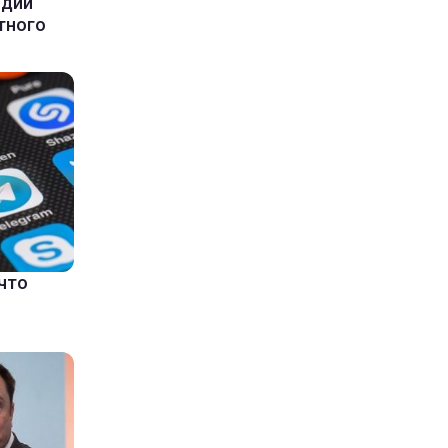
ндии
тного
что