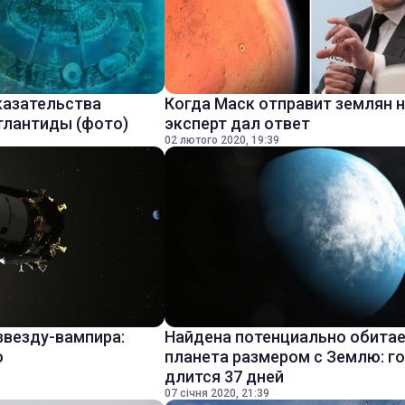
казательства
Когда Маск отправит землян н
тлантиды (фото)
эксперт дал ответ
02 лютого 2020, 19:39
звезду-вампира:
Найдена потенциально обита
о
планета размером с Землю: г
длится 37 дней
07 січня 2020, 21:39