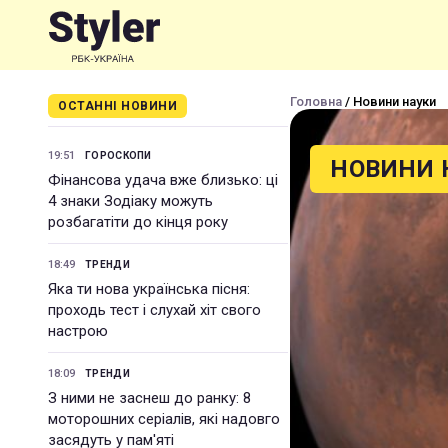
Головна
/ Новини науки
ОСТАННІ НОВИНИ
19:51
ГОРОСКОПИ
НОВИНИ 
Фінансова удача вже близько: ці
4 знаки Зодіаку можуть
розбагатіти до кінця року
18:49
ТРЕНДИ
Яка ти нова українська пісня:
проходь тест і слухай хіт свого
настрою
18:09
ТРЕНДИ
З ними не заснеш до ранку: 8
моторошних серіалів, які надовго
засядуть у пам'яті