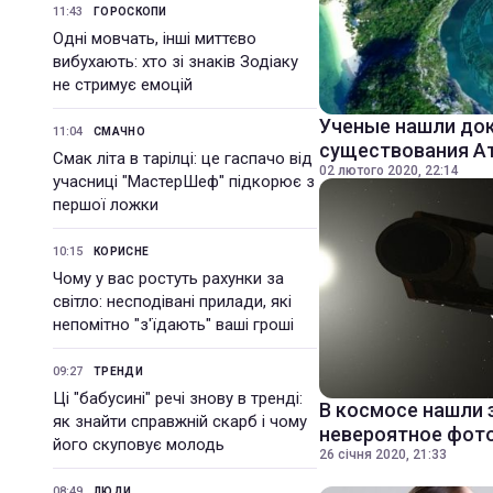
11:43
ГОРОСКОПИ
Одні мовчать, інші миттєво
вибухають: хто зі знаків Зодіаку
не стримує емоцій
Ученые нашли до
11:04
СМАЧНО
существования А
Смак літа в тарілці: це гаспачо від
02 лютого 2020, 22:14
учасниці "МастерШеф" підкорює з
першої ложки
10:15
КОРИСНЕ
Чому у вас ростуть рахунки за
світло: несподівані прилади, які
непомітно "з'їдають" ваші гроші
09:27
ТРЕНДИ
Ці "бабусині" речі знову в тренді:
В космосе нашли 
як знайти справжній скарб і чому
невероятное фот
його скуповує молодь
26 січня 2020, 21:33
08:49
ЛЮДИ