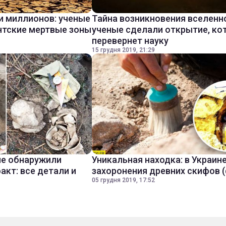
и миллионов: ученые
Тайна возникновения вселенн
нтские мертвые зоны
ученые сделали открытие, ко
перевернет науку
15 грудня 2019, 21:29
ые обнаружили
Уникальная находка: в Украин
акт: все детали и
захоронения древних скифов 
05 грудня 2019, 17:52