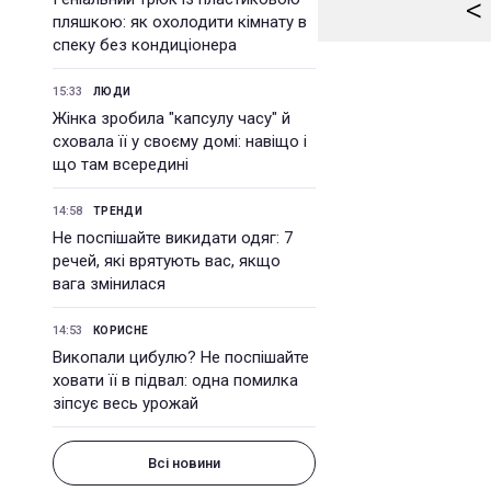
<
пляшкою: як охолодити кімнату в
спеку без кондиціонера
15:33
ЛЮДИ
Жінка зробила "капсулу часу" й
сховала її у своєму домі: навіщо і
що там всередині
14:58
ТРЕНДИ
Не поспішайте викидати одяг: 7
речей, які врятують вас, якщо
вага змінилася
14:53
КОРИСНЕ
Викопали цибулю? Не поспішайте
ховати її в підвал: одна помилка
зіпсує весь урожай
Всі новини