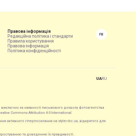
Правова інформація
FB
Редакційна політика і стандарти
Правила користування
Правова інформація
Політика конфіденційності
UA
RU
ься виключно за наявності письмового дозволу фотоагентства
tive Commons Attribution 4.0 International.
ння активного гіперпосилання на styler.rbc.ua, відкритого для
 спростуванню та доведенню їх правдивості.