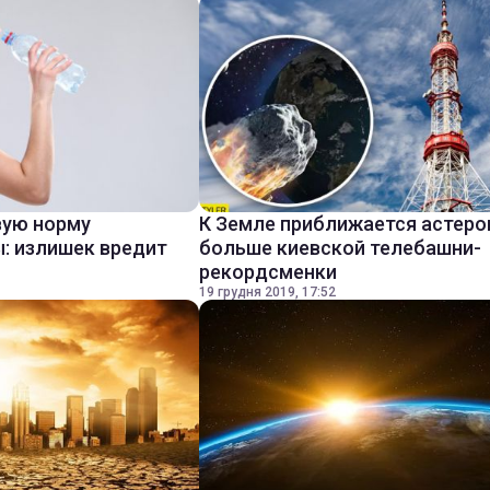
вую норму
К Земле приближается астеро
: излишек вредит
больше киевской телебашни-
рекордсменки
19 грудня 2019, 17:52