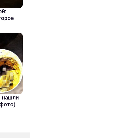
ой:
торое
е нашли
(фото)