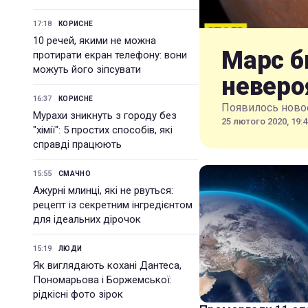
17:18
КОРИСНЕ
10 речей, якими не можна
Марс б
протирати екран телефону: вони
можуть його зіпсувати
неверо
16:37
КОРИСНЕ
Появилось новое
Мурахи зникнуть з городу без
25 лютого 2020, 19:4
"хімії": 5 простих способів, які
справді працюють
15:55
СМАЧНО
Ажурні млинці, які не рвуться:
рецепт із секретним інгредієнтом
для ідеальних дірочок
15:19
ЛЮДИ
Як виглядають кохані Дантеса,
Пономарьова і Боржемської:
рідкісні фото зірок