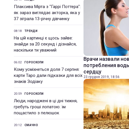
Плаксива Мірта з "Гаррі Поттера":
як зараз виглядає акторка, яка у
37 зіграла 13-річну дівчинку
08:18
ТРЕНДИ
На цій картинці є щось зайве:
знайди за 20 секунд і дізнайся,
наскільки ти уважний
Врачи назвали но
06:02
ГОРОСКОПИ
потребления воды
Кому усміхнеться доля 7 серпня:
сердцу
карти Таро дали підказки для всіх
23 грудня 2019, 18:56
знаків Зодіаку
20:59
ГОРОСКОПИ
Люди, народжені в ці дні тижня,
гребуть гроші лопатою: їм
пощастило з пелюшок
20:12
СМАЧНО