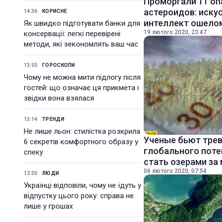
Проморгали 11 оп
астероидов: иску
14:36
КОРИСНЕ
интеллект ошело
Як швидко підготувати банки для
19 лютого 2020, 23:47
консервації: легкі перевірені
методи, які зекономлять ваш час
13:55
ГОРОСКОПИ
Чому не можна мити підлогу після
гостей: що означає ця прикмета і
звідки вона взялася
13:14
ТРЕНДИ
Не лише льон: стилістка розкрила
Ученые бьют трев
6 секретів комфортного образу у
глобального поте
спеку
стать озерами за
06 лютого 2020, 07:54
12:30
ЛЮДИ
Українці відповіли, чому не їдуть у
відпустку цього року: справа не
лише у грошах