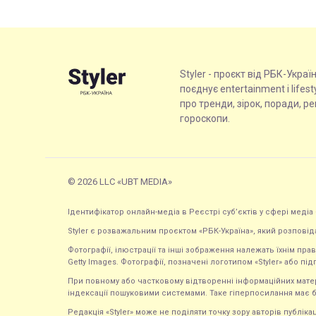
Styler - проєкт від РБК-Украї
поєднує entertainment і lifes
про тренди, зірок, поради, р
гороскопи.
© 2026 LLC «UBT MEDIA»
Ідентифікатор онлайн-медіа в Реєстрі суб’єктів у сфері медіа 
Styler є розважальним проєктом «РБК-Україна», який розповід
Фотографії, ілюстрації та інші зображення належать їхнім п
Getty Images. Фотографії, позначені логотипом «Styler» або підп
При повному або частковому відтворенні інформаційних матеріал
індексації пошуковими системами. Таке гіперпосилання має б
Редакція «Styler» може не поділяти точку зору авторів публі