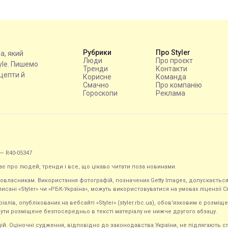
Рубрики
Про Styler
на, який
Люди
Про проєкт
tyle. Пишемо
Тренди
Контакти
ецепти й
Корисне
Команда
Смачно
Про компанію
Гороскопи
Реклама
— R40-05347
ає про людей, тренди і все, що цікаво читати поза новинами.
равовласникам. Використання фотографій, позначених Getty Images, допускаєт
исані «Styler» чи «РБК-Україна», можуть використовуватися на умовах ліцензії Crea
ів, опублікованих на вебсайті «Styler» (styler.rbc.ua), обов'язковим є розміще
ути розміщене безпосередньо в тексті матеріалу не нижче другого абзацу.
кацій. Оціночні судження, відповідно до законодавства України, не підлягають