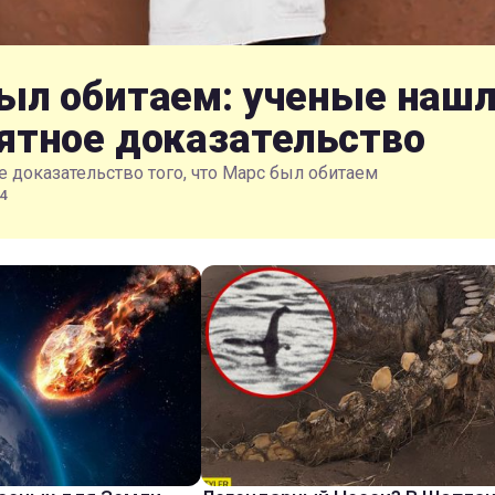
ыл обитаем: ученые наш
ятное доказательство
 доказательство того, что Марс был обитаем
4