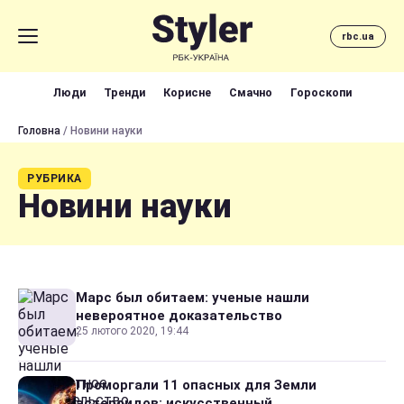
rbc.ua
Люди
Тренди
Корисне
Смачно
Гороскопи
Головна
/ Новини науки
РУБРИКА
Новини науки
Марс был обитаем: ученые нашли
невероятное доказательство
25 лютого 2020, 19:44
Проморгали 11 опасных для Земли
астероидов: искусственный