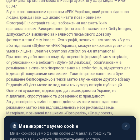
Ідентифікатор онлайн-медіа в Реєстрі суб’єктів у сфері медіа — R40-
05347
Styler є розважальним проєктом «РБК-Україна», який розповідає про
людей, тренди і все, що цікаво читати поза новинами.
Фотографії, ілюстрації та інші зображення належать їхнім
правовласникам. Використання фотографій, позначених Getty Images,
допускається виключно за наявності письмового дозволу
фотоагентства Getty Images. Фотографії, позначені логотипом «Styler»
або підписані «Styler» чи «РБК-Україна», можуть використовуватися на
умовах ліцензії Creative Commons Attribution 4.0 International.
При повному або частковому відтворенні інформаційних матеріалів,
опублікованих на вебсайті «Styler» (styler.rbc.ua), обов'язковим є
розміщення активного гіперпосилання на styler.rbc.ua, відкритого для
індексації пошуковими системами. Таке гіперпосилання має бути
розміщене безпосередньо в тексті матеріалу не нижче другого абзацу.
Редакція «Styler» може не поділяти точку зору авторів публікацій.
Оціночні судження, відповідно до законодавства України, не
підлягають спростуванню та доведенню їх правдивості.
За достовірність, зміст і відповідність вимогам законодавства
рекламних матеріалів відповідальність несе рекламодавець.
Матеріали, позначені плашками «Прес-реліз», «Спецпроєкт»,
«Партнерський матеріал», «Promo», «Благодійність» та «Резонанс»,
розміщуються на правах реклами.
🍪
Ми використовуємо cookie
✕
Рубрика «Новини компаній» є інформаційним форматом, що містить
Ми використовуємо файли cookie для аналізу трафіку та
новини, повідомлення та оголошення, пов'язані з діяльністю
персоналізації контенту. Прочитайте нашу Політику