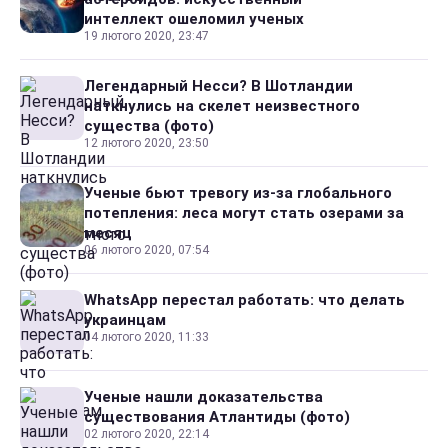
интеллект ошеломил ученых
19 лютого 2020, 23:47
Легендарный Несси? В Шотландии
наткнулись на скелет неизвестного
существа (фото)
12 лютого 2020, 23:50
Ученые бьют тревогу из-за глобального
потепления: леса могут стать озерами за
месяц
06 лютого 2020, 07:54
WhatsApp перестал работать: что делать
украинцам
04 лютого 2020, 11:33
Ученые нашли доказательства
существования Атлантиды (фото)
02 лютого 2020, 22:14