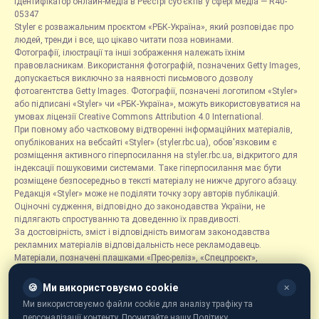
Ідентифікатор онлайн-медіа в Реєстрі суб’єктів у сфері медіа — R40-
05347
Styler є розважальним проєктом «РБК-Україна», який розповідає про
людей, тренди і все, що цікаво читати поза новинами.
Фотографії, ілюстрації та інші зображення належать їхнім
правовласникам. Використання фотографій, позначених Getty Images,
допускається виключно за наявності письмового дозволу
фотоагентства Getty Images. Фотографії, позначені логотипом «Styler»
або підписані «Styler» чи «РБК-Україна», можуть використовуватися на
умовах ліцензії Creative Commons Attribution 4.0 International.
При повному або частковому відтворенні інформаційних матеріалів,
опублікованих на вебсайті «Styler» (styler.rbc.ua), обов'язковим є
розміщення активного гіперпосилання на styler.rbc.ua, відкритого для
індексації пошуковими системами. Таке гіперпосилання має бути
розміщене безпосередньо в тексті матеріалу не нижче другого абзацу.
Редакція «Styler» може не поділяти точку зору авторів публікацій.
Оціночні судження, відповідно до законодавства України, не
підлягають спростуванню та доведенню їх правдивості.
За достовірність, зміст і відповідність вимогам законодавства
рекламних матеріалів відповідальність несе рекламодавець.
Матеріали, позначені плашками «Прес-реліз», «Спецпроєкт»,
«Партнерський матеріал», «Promo», «Благодійність» та «Резонанс»,
розміщуються на правах реклами.
🍪
Ми використовуємо cookie
✕
Рубрика «Новини компаній» є інформаційним форматом, що містить
Ми використовуємо файли cookie для аналізу трафіку та
новини, повідомлення та оголошення, пов'язані з діяльністю
персоналізації контенту. Прочитайте нашу Політику