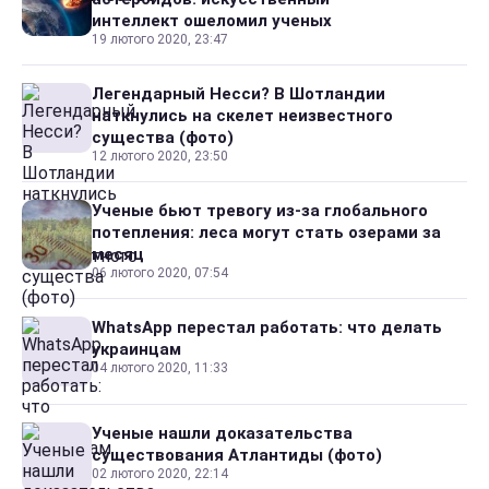
интеллект ошеломил ученых
19 лютого 2020, 23:47
Легендарный Несси? В Шотландии
наткнулись на скелет неизвестного
существа (фото)
12 лютого 2020, 23:50
Ученые бьют тревогу из-за глобального
потепления: леса могут стать озерами за
месяц
06 лютого 2020, 07:54
WhatsApp перестал работать: что делать
украинцам
04 лютого 2020, 11:33
Ученые нашли доказательства
существования Атлантиды (фото)
02 лютого 2020, 22:14