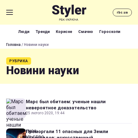
rbc.ua
Люди
Тренди
Корисне
Смачно
Гороскопи
Головна
/ Новини науки
РУБРИКА
Новини науки
Марс был обитаем: ученые нашли
невероятное доказательство
25 лютого 2020, 19:44
Проморгали 11 опасных для Земли
астероидов: искусственный