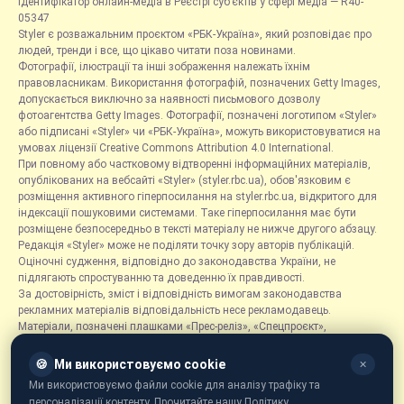
Ідентифікатор онлайн-медіа в Реєстрі суб’єктів у сфері медіа — R40-
05347
Styler є розважальним проєктом «РБК-Україна», який розповідає про
людей, тренди і все, що цікаво читати поза новинами.
Фотографії, ілюстрації та інші зображення належать їхнім
правовласникам. Використання фотографій, позначених Getty Images,
допускається виключно за наявності письмового дозволу
фотоагентства Getty Images. Фотографії, позначені логотипом «Styler»
або підписані «Styler» чи «РБК-Україна», можуть використовуватися на
умовах ліцензії Creative Commons Attribution 4.0 International.
При повному або частковому відтворенні інформаційних матеріалів,
опублікованих на вебсайті «Styler» (styler.rbc.ua), обов'язковим є
розміщення активного гіперпосилання на styler.rbc.ua, відкритого для
індексації пошуковими системами. Таке гіперпосилання має бути
розміщене безпосередньо в тексті матеріалу не нижче другого абзацу.
Редакція «Styler» може не поділяти точку зору авторів публікацій.
Оціночні судження, відповідно до законодавства України, не
підлягають спростуванню та доведенню їх правдивості.
За достовірність, зміст і відповідність вимогам законодавства
рекламних матеріалів відповідальність несе рекламодавець.
Матеріали, позначені плашками «Прес-реліз», «Спецпроєкт»,
«Партнерський матеріал», «Promo», «Благодійність» та «Резонанс»,
розміщуються на правах реклами.
🍪
Ми використовуємо cookie
✕
Рубрика «Новини компаній» є інформаційним форматом, що містить
Ми використовуємо файли cookie для аналізу трафіку та
новини, повідомлення та оголошення, пов'язані з діяльністю
персоналізації контенту. Прочитайте нашу Політику