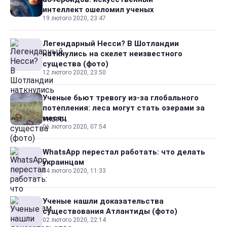
интеллект ошеломил ученых
19 лютого 2020, 23:47
Легендарный Несси? В Шотландии
наткнулись на скелет неизвестного
существа (фото)
12 лютого 2020, 23:50
Ученые бьют тревогу из-за глобального
потепления: леса могут стать озерами за
месяц
06 лютого 2020, 07:54
WhatsApp перестал работать: что делать
украинцам
04 лютого 2020, 11:33
Ученые нашли доказательства
существования Атлантиды (фото)
02 лютого 2020, 22:14