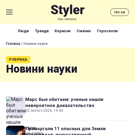
rbc.ua
Люди
Тренди
Корисне
Смачно
Гороскопи
Головна
/ Новини науки
РУБРИКА
Новини науки
Марс был обитаем: ученые нашли
невероятное доказательство
25 лютого 2020, 19:44
Проморгали 11 опасных для Земли
астероидов: искусственный