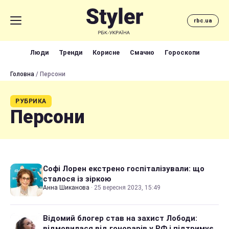
rbc.ua
Люди
Тренди
Корисне
Смачно
Гороскопи
Головна
/ Персони
РУБРИКА
Персони
Софі Лорен екстрено госпіталізували: що
сталося із зіркою
Анна Шиканова
·
25 вересня 2023, 15:49
Відомий блогер став на захист Лободи:
відмовилася від гонорарів у РФ і підтримує