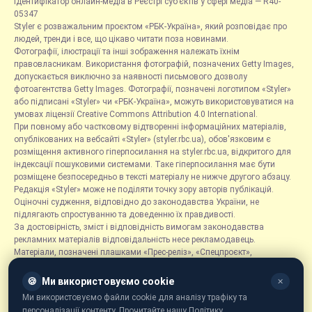
Ідентифікатор онлайн-медіа в Реєстрі суб’єктів у сфері медіа — R40-
05347
Styler є розважальним проєктом «РБК-Україна», який розповідає про
людей, тренди і все, що цікаво читати поза новинами.
Фотографії, ілюстрації та інші зображення належать їхнім
правовласникам. Використання фотографій, позначених Getty Images,
допускається виключно за наявності письмового дозволу
фотоагентства Getty Images. Фотографії, позначені логотипом «Styler»
або підписані «Styler» чи «РБК-Україна», можуть використовуватися на
умовах ліцензії Creative Commons Attribution 4.0 International.
При повному або частковому відтворенні інформаційних матеріалів,
опублікованих на вебсайті «Styler» (styler.rbc.ua), обов'язковим є
розміщення активного гіперпосилання на styler.rbc.ua, відкритого для
індексації пошуковими системами. Таке гіперпосилання має бути
розміщене безпосередньо в тексті матеріалу не нижче другого абзацу.
Редакція «Styler» може не поділяти точку зору авторів публікацій.
Оціночні судження, відповідно до законодавства України, не
підлягають спростуванню та доведенню їх правдивості.
За достовірність, зміст і відповідність вимогам законодавства
рекламних матеріалів відповідальність несе рекламодавець.
Матеріали, позначені плашками «Прес-реліз», «Спецпроєкт»,
«Партнерський матеріал», «Promo», «Благодійність» та «Резонанс»,
розміщуються на правах реклами.
🍪
Ми використовуємо cookie
✕
Рубрика «Новини компаній» є інформаційним форматом, що містить
Ми використовуємо файли cookie для аналізу трафіку та
новини, повідомлення та оголошення, пов'язані з діяльністю
персоналізації контенту. Прочитайте нашу Політику