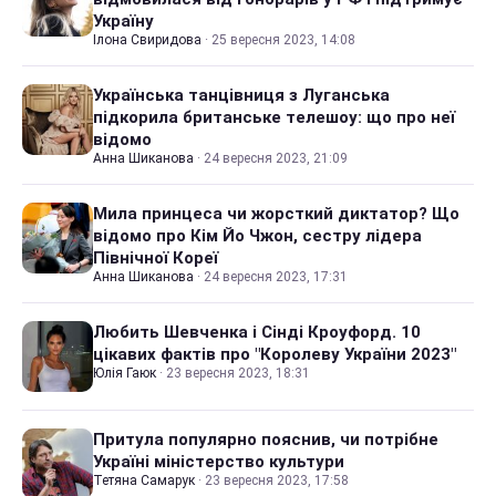
Україну
Ілона Свиридова
·
25 вересня 2023, 14:08
Українська танцівниця з Луганська
підкорила британське телешоу: що про неї
відомо
Анна Шиканова
·
24 вересня 2023, 21:09
Мила принцеса чи жорсткий диктатор? Що
відомо про Кім Йо Чжон, сестру лідера
Північної Кореї
Анна Шиканова
·
24 вересня 2023, 17:31
Любить Шевченка і Сінді Кроуфорд. 10
цікавих фактів про "Королеву України 2023"
Юлія Гаюк
·
23 вересня 2023, 18:31
Притула популярно пояснив, чи потрібне
Україні міністерство культури
Тетяна Самарук
·
23 вересня 2023, 17:58