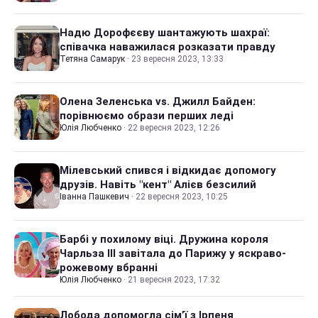
Надю Дорофєєву шантажують шахраї:
співачка наважилася розказати правду
Тетяна Самарук
·
23 вересня 2023, 13:33
Олена Зеленська vs. Джилл Байден:
порівнюємо образи перших леді
Юлія Любченко
·
22 вересня 2023, 12:26
Мілевський спився і відкидає допомогу
друзів. Навіть "кент" Алієв безсилий
Іванна Пашкевич
·
22 вересня 2023, 10:25
Барбі у похилому віці. Дружина короля
Чарльза III завітала до Парижу у яскраво-
рожевому вбранні
Юлія Любченко
·
21 вересня 2023, 17:32
Лобода допомогла сім’ї з Ірпеня