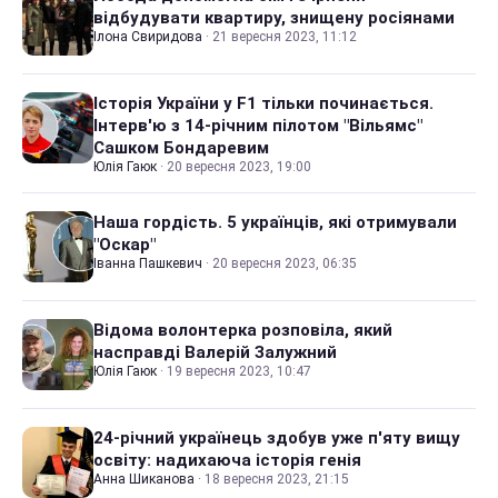
відбудувати квартиру, знищену росіянами
Ілона Свиридова
·
21 вересня 2023, 11:12
Історія України у F1 тільки починається.
Інтерв'ю з 14-річним пілотом "Вільямс"
Сашком Бондаревим
Юлія Гаюк
·
20 вересня 2023, 19:00
Наша гордість. 5 українців, які отримували
"Оскар"
Іванна Пашкевич
·
20 вересня 2023, 06:35
Відома волонтерка розповіла, який
насправді Валерій Залужний
Юлія Гаюк
·
19 вересня 2023, 10:47
24-річний українець здобув уже п'яту вищу
освіту: надихаюча історія генія
Анна Шиканова
·
18 вересня 2023, 21:15