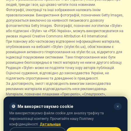
людей, тренди і все, що цікаво читати поза новинами.
Фотографії, ілюстрації та інші зображення належать їхнім
правовласникам. Використання фотографій, позначених Getty Images,
допускається виключно за наявності письмового дозволу
фотоагентства Getty Images. Фотографії, позначені логотипом «Styler»
або підписані «Styler» чи «РБК-Україна», можуть використовуватися на
умовах ліцензії Creative Commons Attribution 4.0 International.
При повному або частковому відтворенні інформаційних матеріалів,
опублікованих на вебсайті «Styler» (styler.rbc.ua), обов'язковим є
розміщення активного гіперпосилання на styler.rbc.ua, відкритого для
індексації пошуковими системами. Таке гіперпосилання має бути
розміщене безпосередньо в тексті матеріалу не нижче другого абзацу.
Редакція «Styler» може не поділяти точку зору авторів публікацій.
Оціночні судження, відповідно до законодавства України, не
підлягають спростуванню та доведенню їх правдивості.
За достовірність, зміст і відповідність вимогам законодавства
рекламних матеріалів відповідальність несе рекламодавець.
Матеріали, позначені плашками «Прес-реліз», «Спецпроєкт»,
«Партнерський матеріал», «Promo», «Благодійність» та «Резонанс»,
розміщуються на правах реклами.
🍪
Ми використовуємо cookie
✕
Рубрика «Новини компаній» є інформаційним форматом, що містить
Ми використовуємо файли cookie для аналізу трафіку та
новини, повідомлення та оголошення, пов'язані з діяльністю
персоналізації контенту. Прочитайте нашу Політику
компаній, і ґрунтується на інформації, наданій відповідними
конфіденційності.
Детальніше
компаніями. Редакція не несе відповідальності за достовірність такої