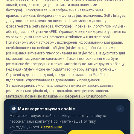
людей, тренди і все, що цікаво читати поза новинами.
Фотографії, ілюстрації та інші зображення належать їхнім
правовласникам. Використання фотографій, позначених Getty Images,
допускається виключно за наявності письмового дозволу
фотоагентства Getty Images. Фотографії, позначені логотипом «Styler»
або підписані «Styler» чи «РБК-Україна», можуть використовуватися на
умовах ліцензії Creative Commons Attribution 4.0 International.
При повному або частковому відтворенні інформаційних матеріалів,
опублікованих на вебсайті «Styler» (styler.rbc.ua), обов'язковим є
розміщення активного гіперпосилання на styler.rbc.ua, відкритого для
індексації пошуковими системами. Таке гіперпосилання має бути
розміщене безпосередньо в тексті матеріалу не нижче другого абзацу.
Редакція «Styler» може не поділяти точку зору авторів публікацій.
Оціночні судження, відповідно до законодавства України, не
підлягають спростуванню та доведенню їх правдивості.
За достовірність, зміст і відповідність вимогам законодавства
рекламних матеріалів відповідальність несе рекламодавець.
Матеріали, позначені плашками «Прес-реліз», «Спецпроєкт»,
«Партнерський матеріал», «Promo», «Благодійність» та «Резонанс»,
розміщуються на правах реклами.
🍪
Ми використовуємо cookie
✕
Рубрика «Новини компаній» є інформаційним форматом, що містить
Ми використовуємо файли cookie для аналізу трафіку та
новини, повідомлення та оголошення, пов'язані з діяльністю
персоналізації контенту. Прочитайте нашу Політику
компаній, і ґрунтується на інформації, наданій відповідними
конфіденційності.
Детальніше
компаніями. Редакція не несе відповідальності за достовірність такої