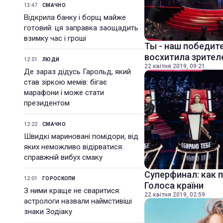
13:47
СМАЧНО
Відкрила банку і борщ майже
готовий: ця заправка заощадить
взимку час і гроші
Ты - наш победит
восхитила зрителе
12:51
ЛЮДИ
22 квітня 2019, 09:21
Де зараз дідусь Гарольд, який
став зіркою мемів: бігає
марафони і може стати
президентом
12:22
СМАЧНО
Швидкі мариновані помідори, від
яких неможливо відірватися:
справжній вибух смаку
Суперфинал: как 
12:01
ГОРОСКОПИ
Голоса країни
З ними краще не сваритися:
22 квітня 2019, 02:59
астрологи назвали наймстивіші
знаки Зодіаку