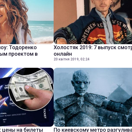
оу: Тодоренко
Холостяк 2019: 7 выпуск смот
ым проектом в
онлайн
20 квітня 2019, 02:24
: цены на билеты
По киевскому метро разгулив