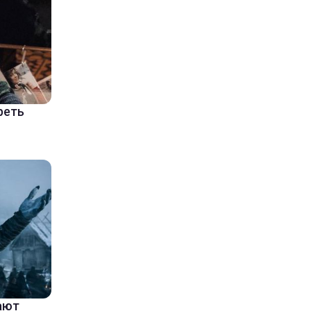
реть
ают