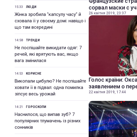
Французские стра
сорвал маски с у
15:33
ЛЮДИ
26 квітня 2019, 23:37
Жінка зробила "капсулу часу" й
сховала її у своєму домі: навіщо і
що там всередині
14:58
ТРЕНДИ
Не поспішайте викидати одяг: 7
речей, які врятують вас, якщо
вага змінилася
14:53
КОРИСНЕ
Голос країни: Окс
Викопали цибулю? Не поспішайте
заявлением о пер
ховати її в підвал: одна помилка
22 квітня 2019, 17:44
зіпсує весь урожай
14:21
ГОРОСКОПИ
Наснилося, що випав зуб? 7
популярних тлумачень із різних
сонників