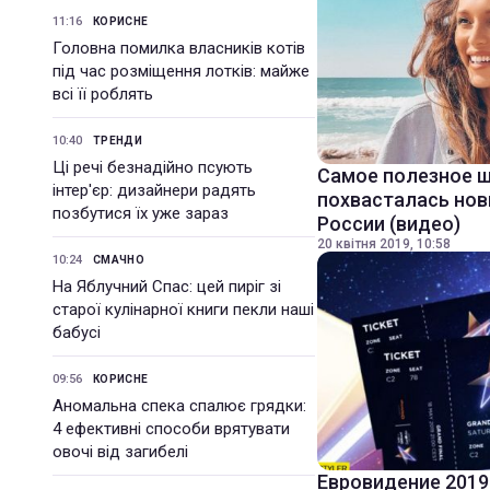
11:16
КОРИСНЕ
Головна помилка власників котів
під час розміщення лотків: майже
всі її роблять
10:40
ТРЕНДИ
Ці речі безнадійно псують
Самое полезное ш
інтер'єр: дизайнери радять
похвасталась нов
позбутися їх уже зараз
России (видео)
20 квітня 2019, 10:58
10:24
СМАЧНО
На Яблучний Спас: цей пиріг зі
старої кулінарної книги пекли наші
бабусі
09:56
КОРИСНЕ
Аномальна спека спалює грядки:
4 ефективні способи врятувати
овочі від загибелі
Евровидение 2019