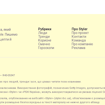
Рубрики
Про Styler
на, який
Люди
Про проєкт
tyle. Пишемо
Тренди
Контакти
ецепти й
Корисне
Команда
Смачно
Про компанію
Гороскопи
Реклама
— R40-05347
ає про людей, тренди і все, що цікаво читати поза новинами.
равовласникам. Використання фотографій, позначених Getty Images, допускаєт
исані «Styler» чи «РБК-Україна», можуть використовуватися на умовах ліцензії Crea
ів, опублікованих на вебсайті «Styler» (styler.rbc.ua), обов'язковим є розміще
ути розміщене безпосередньо в тексті матеріалу не нижче другого абзацу.