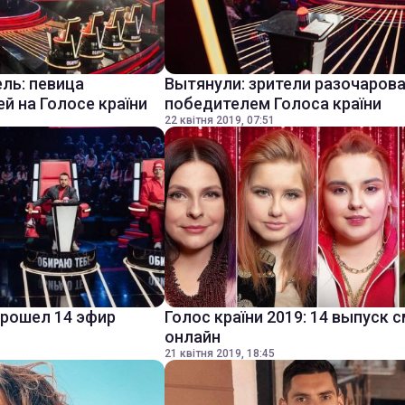
ель: певица
Вытянули: зрители разочаров
й на Голосе країни
победителем Голоса країни
22 квітня 2019, 07:51
прошел 14 эфир
Голос країни 2019: 14 выпуск 
онлайн
21 квітня 2019, 18:45