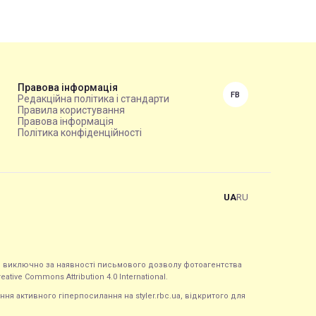
Правова інформація
FB
Редакційна політика і стандарти
Правила користування
Правова інформація
Політика конфіденційності
UA
RU
ься виключно за наявності письмового дозволу фотоагентства
tive Commons Attribution 4.0 International.
ння активного гіперпосилання на styler.rbc.ua, відкритого для