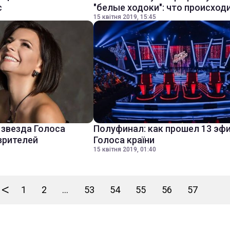
с
"белые ходоки": что происход
15 квітня 2019, 15:45
 звезда Голоса
Полуфинал: как прошел 13 эф
зрителей
Голоса країни
15 квітня 2019, 01:40
<
1
2
...
53
54
55
56
57