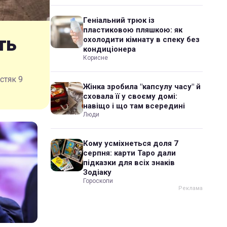
Геніальний трюк із
пластиковою пляшкою: як
ть
охолодити кімнату в спеку без
кондиціонера
Корисне
стяк 9
Жінка зробила "капсулу часу" й
сховала її у своєму домі:
навіщо і що там всередині
Люди
Кому усміхнеться доля 7
серпня: карти Таро дали
підказки для всіх знаків
Зодіаку
Гороскопи