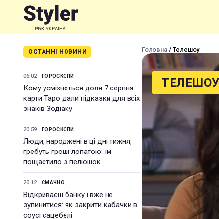
Головна
/ Телешоу
ОСТАННІ НОВИНИ
06:02
ГОРОСКОПИ
ТЕЛЕШО
Кому усміхнеться доля 7 серпня:
карти Таро дали підказки для всіх
знаків Зодіаку
20:59
ГОРОСКОПИ
Люди, народжені в ці дні тижня,
гребуть гроші лопатою: їм
пощастило з пелюшок
20:12
СМАЧНО
Відкриваєш банку і вже не
зупинитися: як закрити кабачки в
соусі сацебелі