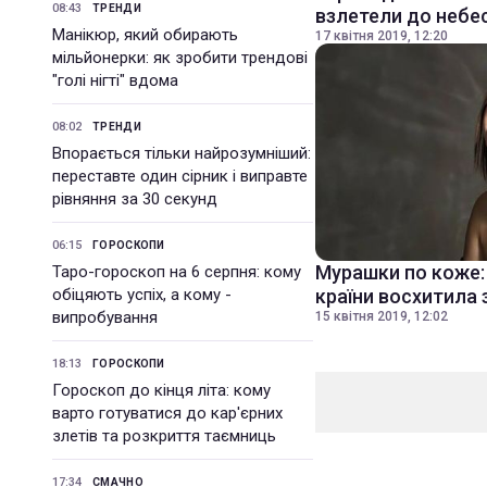
08:43
ТРЕНДИ
взлетели до небе
Манікюр, який обирають
17 квітня 2019, 12:20
мільйонерки: як зробити трендові
"голі нігті" вдома
08:02
ТРЕНДИ
Впорається тільки найрозумніший:
переставте один сірник і виправте
рівняння за 30 секунд
06:15
ГОРОСКОПИ
Мурашки по коже:
Таро-гороскоп на 6 серпня: кому
обіцяють успіх, а кому -
країни восхитила 
випробування
15 квітня 2019, 12:02
18:13
ГОРОСКОПИ
Гороскоп до кінця літа: кому
варто готуватися до кар'єрних
злетів та розкриття таємниць
17:34
СМАЧНО