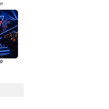
ит
ир