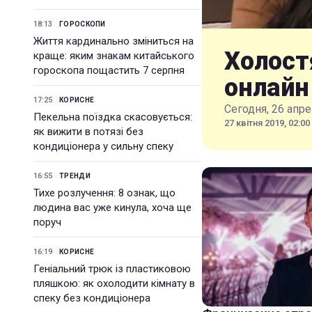
18:13
ГОРОСКОПИ
Життя кардинально зміниться на
Холост
краще: яким знакам китайського
гороскопа пощастить 7 серпня
онлайн
17:25
КОРИСНЕ
Сегодня, 26 апр
Пекельна поїздка скасовується:
27 квітня 2019, 02:00
як вижити в потязі без
кондиціонера у сильну спеку
16:55
ТРЕНДИ
Тихе розлучення: 8 ознак, що
людина вас уже кинула, хоча ще
поруч
16:19
КОРИСНЕ
Геніальний трюк із пластиковою
пляшкою: як охолодити кімнату в
спеку без кондиціонера