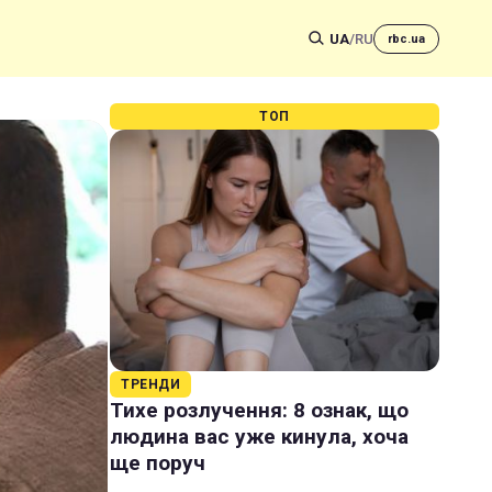
UA
/
RU
rbc.ua
ТОП
ТРЕНДИ
Тихе розлучення: 8 ознак, що
людина вас уже кинула, хоча
ще поруч