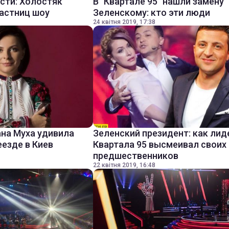
сти: Холостяк
В "Квартале 95" нашли замену
частниц шоу
Зеленскому: кто эти люди
24 квітня 2019, 17:38
ана Муха удивила
Зеленский президент: как лид
еезде в Киев
Квартала 95 высмеивал своих
предшественников
22 квітня 2019, 16:48