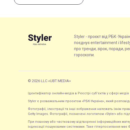
Styler - проєкт від РБК-Украї
поєднує entertainment і lifes
про тренди, зірок, поради, р
гороскопи.
© 2026 LLC «UBT MEDIA»
Ідентифікатор онлайн-медіа в Реєстрі суб’єктів у сфері медіа 
Styler є розважальним проєктом «РБК-Україна», який розповід
Фотографії, ілюстрації та інші зображення належать їхнім п
Getty Images. Фотографії, позначені логотипом «Styler» або підп
При повному або частковому відтворенні інформаційних матеріал
індексації пошуковими системами. Таке гіперпосилання має б