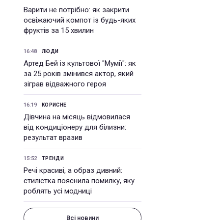
Варити не потрібно: як закрити
освіжаючий компот із будь-яких
фруктів за 15 хвилин
16:48
ЛЮДИ
Артед Бей із культової "Мумії": як
за 25 років змінився актор, який
зіграв відважного героя
16:19
КОРИСНЕ
Дівчина на місяць відмовилася
від кондиціонеру для білизни:
результат вразив
15:52
ТРЕНДИ
Речі красиві, а образ дивний:
стилістка пояснила помилку, яку
роблять усі модниці
Всі новини