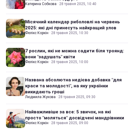
Катерина Собкова
·
28 травня 2025, 10:40
Місячний календар риболовлі на червень
2025: які дні принесуть найкращий улов
Фелікс Коркін
·
28 травня 2025, 10:30
7 рослин, які не можна садити біля троянд:
вони "задушать" квіти
Фелікс Коркін
·
28 травня 2025, 10:00
Названа абсолютна недієва добавка "для
краси та молодості", на яку українки
викидають гроші
Людмила Жукова
·
28 травня 2025, 09:30
Найважливіше за все: 5 звичок, на які
просто "моляться" досвідчені мандрівники
Фелікс Коркін
·
28 травня 2025, 09:00