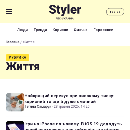
rbc.ua
Люди
Тренди
Корисне
Смачно
Гороскопи
Головна
/ Життя
РУБРИКА
Життя
Найкращий перекус при високому тиску:
корисний та ще й дуже смачний
Тетяна Самарук
·
28 травня 2025, 14:20
Ігри на iPhone по-новому. В iOS 19 додадуть
новий застосунок для геймерів: що відомо