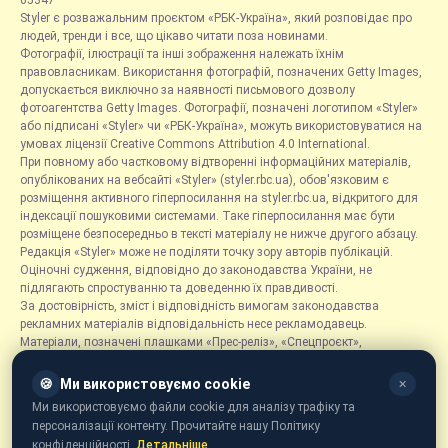
05347
Styler є розважальним проєктом «РБК-Україна», який розповідає про
людей, тренди і все, що цікаво читати поза новинами.
Фотографії, ілюстрації та інші зображення належать їхнім
правовласникам. Використання фотографій, позначених Getty Images,
допускається виключно за наявності письмового дозволу
фотоагентства Getty Images. Фотографії, позначені логотипом «Styler»
або підписані «Styler» чи «РБК-Україна», можуть використовуватися на
умовах ліцензії Creative Commons Attribution 4.0 International.
При повному або частковому відтворенні інформаційних матеріалів,
опублікованих на вебсайті «Styler» (styler.rbc.ua), обов'язковим є
розміщення активного гіперпосилання на styler.rbc.ua, відкритого для
індексації пошуковими системами. Таке гіперпосилання має бути
розміщене безпосередньо в тексті матеріалу не нижче другого абзацу.
Редакція «Styler» може не поділяти точку зору авторів публікацій.
Оціночні судження, відповідно до законодавства України, не
підлягають спростуванню та доведенню їх правдивості.
За достовірність, зміст і відповідність вимогам законодавства
рекламних матеріалів відповідальність несе рекламодавець.
Матеріали, позначені плашками «Прес-реліз», «Спецпроєкт»,
«Партнерський матеріал», «Promo», «Благодійність» та «Резонанс»,
розміщуються на правах реклами.
🍪
Ми використовуємо cookie
✕
Рубрика «Новини компаній» є інформаційним форматом, що містить
Ми використовуємо файли cookie для аналізу трафіку та
новини, повідомлення та оголошення, пов'язані з діяльністю
персоналізації контенту. Прочитайте нашу Політику
компаній, і ґрунтується на інформації, наданій відповідними
конфіденційності.
Детальніше