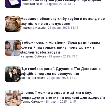
Павло Колеснік
·
28 травня 2025, 13:30
Названо небезпеку хлібу грубого помелу, про
яку ніхто не здогадувався
Людмила Жукова
·
28 травня 2025, 13:15
Її обожнювали мільйони. Зірка радянських
комедій підтримує війну: чому фільми з
Варлей треба забути
Катерина Собкова
·
28 травня 2025, 13:01
"Це глибока рана". Дружина Г'ю Джекмана
офіційно подала на розлучення
Іванна Пашкевич
·
28 травня 2025, 12:32
Ці спеції можна додавати дітям в їжу:
покращують апетит та корисні для здоров'я
Тетяна Самарук
·
28 травня 2025, 12:15