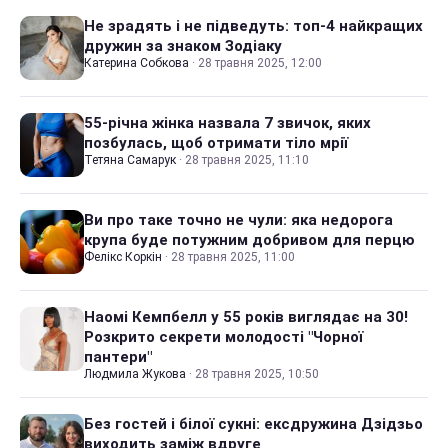
Не зрадять і не підведуть: топ-4 найкращих
дружин за знаком Зодіаку
Катерина Собкова
·
28 травня 2025, 12:00
55-річна жінка назвала 7 звичок, яких
позбулась, щоб отримати тіло мрії
Тетяна Самарук
·
28 травня 2025, 11:10
Ви про таке точно не чули: яка недорога
крупа буде потужним добривом для перцю
Фелікс Коркін
·
28 травня 2025, 11:00
Наомі Кемпбелл у 55 років виглядає на 30!
Розкрито секрети молодості "Чорної
пантери"
Людмила Жукова
·
28 травня 2025, 10:50
Без гостей і білої сукні: ексдружина Дзідзьо
виходить заміж вдруге