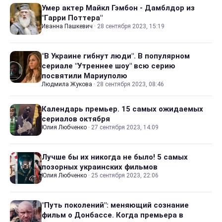
Умер актер Майкл Гэмбон - Дамблдор из
"Гарри Поттера"
Иванна Пашкевич
·
28 сентября 2023, 15:19
"В Украине гибнут люди". В популярном
сериале "Утреннее шоу" всю серию
посвятили Мариуполю
Людмила Жукова
·
28 сентября 2023, 08:46
Календарь премьер. 15 самых ожидаемых
сериалов октября
Юлия Любченко
·
27 сентября 2023, 14:09
Лучше бы их никогда не было! 5 самых
позорных украинских фильмов
Юлия Любченко
·
25 сентября 2023, 22:06
"Путь поколений": меняющий сознание
фильм о Донбассе. Когда премьера в