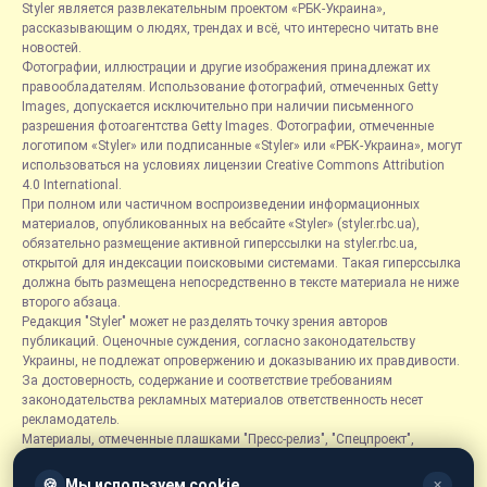
Styler является развлекательным проектом «РБК-Украина»,
рассказывающим о людях, трендах и всё, что интересно читать вне
новостей.
Фотографии, иллюстрации и другие изображения принадлежат их
правообладателям. Использование фотографий, отмеченных Getty
Images, допускается исключительно при наличии письменного
разрешения фотоагентства Getty Images. Фотографии, отмеченные
логотипом «Styler» или подписанные «Styler» или «РБК-Украина», могут
использоваться на условиях лицензии Creative Commons Attribution
4.0 International.
При полном или частичном воспроизведении информационных
материалов, опубликованных на вебсайте «Styler» (styler.rbc.ua),
обязательно размещение активной гиперссылки на styler.rbc.ua,
открытой для индексации поисковыми системами. Такая гиперссылка
должна быть размещена непосредственно в тексте материала не ниже
второго абзаца.
Редакция "Styler" может не разделять точку зрения авторов
публикаций. Оценочные суждения, согласно законодательству
Украины, не подлежат опровержению и доказыванию их правдивости.
За достоверность, содержание и соответствие требованиям
законодательства рекламных материалов ответственность несет
рекламодатель.
Материалы, отмеченные плашками "Пресс-релиз", "Спецпроект",
"Партнерский материал", "Promo", "Благотворительность" и "Резонанс",
размещаются на правах рекламы.
🍪
Мы используем cookie
✕