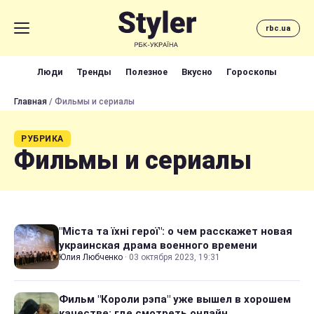
rbc.ua
Люди
Тренды
Полезное
Вкусно
Гороскопы
Главная
/ Фильмы и сериалы
РУБРИКА
Фильмы и сериалы
"Міста та їхні герої": о чем расскажет новая
украинская драма военного времени
Юлия Любченко
·
03 октября 2023, 19:31
Фильм "Короли рэпа" уже вышел в хорошем
качестве: где смотреть онлайн