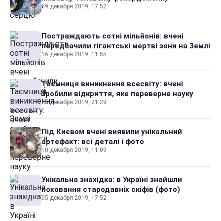
19 декабря 2019, 17:52
Постраждають сотні мільйонів: вчені
передбачили гігантські мертві зони на Землі
16 декабря 2019, 11:55
Таємниця виникнення всесвіту: вчені
зробили відкриття, яке переверне науку
15 декабря 2019, 21:29
Під Києвом вчені виявили унікальний
артефакт: всі деталі і фото
10 декабря 2019, 11:09
Унікальна знахідка: в Україні знайшли
поховання стародавніх скіфів (фото)
05 декабря 2019, 17:52