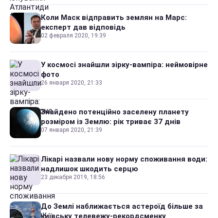
Коли Маск відправить землян на Марс:
експерт дав відповідь
02 февраля 2020, 19:39
У космосі знайшли зірку-вампіра: неймовірне
фото
26 января 2020, 21:33
Знайдено потенційно заселену планету
розміром із Землю: рік триває 37 днів
07 января 2020, 21:39
Лікарі назвали нову норму споживання води:
надлишок шкодить серцю
23 декабря 2019, 18:56
До Землі наближається астероїд більше за
київську телевежу-рекордсменку