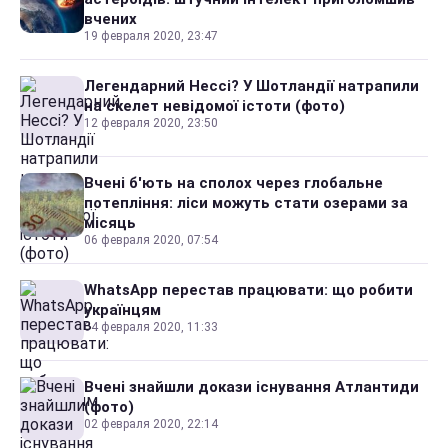
вчених
19 февраля 2020, 23:47
Легендарний Нессі? У Шотландії натрапили
на скелет невідомої істоти (фото)
12 февраля 2020, 23:50
Вчені б'ють на сполох через глобальне
потепління: ліси можуть стати озерами за
місяць
06 февраля 2020, 07:54
WhatsApp перестав працювати: що робити
українцям
04 февраля 2020, 11:33
Вчені знайшли докази існування Атлантиди
(фото)
02 февраля 2020, 22:14