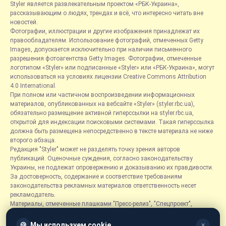
Styler является развлекательным проектом «РБК-Украина»,
рассказывающим о людях, трендах и всё, что интересно читать вне
новостей.
Фотографии, иллюстрации и другие изображения принадлежат их
правообладателям. Использование фотографий, отмеченных Getty
Images, допускается исключительно при наличии письменного
разрешения фотоагентства Getty Images. Фотографии, отмеченные
логотипом «Styler» или подписанные «Styler» или «РБК-Украина», могут
использоваться на условиях лицензии Creative Commons Attribution
4.0 International.
При полном или частичном воспроизведении информационных
материалов, опубликованных на вебсайте «Styler» (styler.rbc.ua),
обязательно размещение активной гиперссылки на styler.rbc.ua,
открытой для индексации поисковыми системами. Такая гиперссылка
должна быть размещена непосредственно в тексте материала не ниже
второго абзаца.
Редакция "Styler" может не разделять точку зрения авторов
публикаций. Оценочные суждения, согласно законодательству
Украины, не подлежат опровержению и доказыванию их правдивости.
За достоверность, содержание и соответствие требованиям
законодательства рекламных материалов ответственность несет
рекламодатель.
Материалы, отмеченные плашками "Пресс-релиз", "Спецпроект",
"Партнерский материал", "Promo", "Благотворительность" и "Резонанс",
размещаются на правах рекламы.
🍪
Мы используем cookie
✕