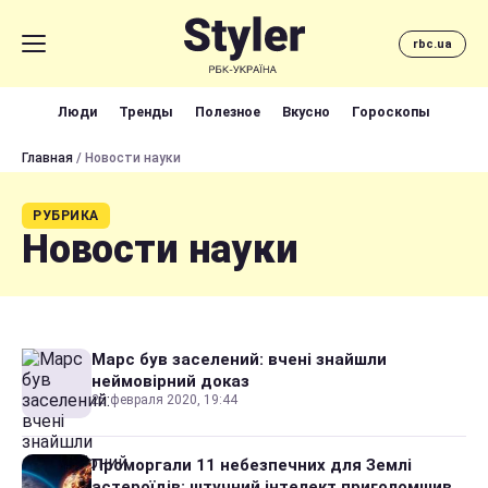
rbc.ua
Люди
Тренды
Полезное
Вкусно
Гороскопы
Главная
/ Новости науки
РУБРИКА
Новости науки
Марс був заселений: вчені знайшли
неймовірний доказ
25 февраля 2020, 19:44
Проморгали 11 небезпечних для Землі
астероїдів: штучний інтелект приголомшив