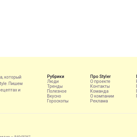
Рубрики
Про Styler
на, который
Люди
О проекте
style. Пишем
Тренды
Контакты
рецептах и
Полезное
Команда
Вкусно
О компании
Гороскопы
Реклама
едиа — R40-05347