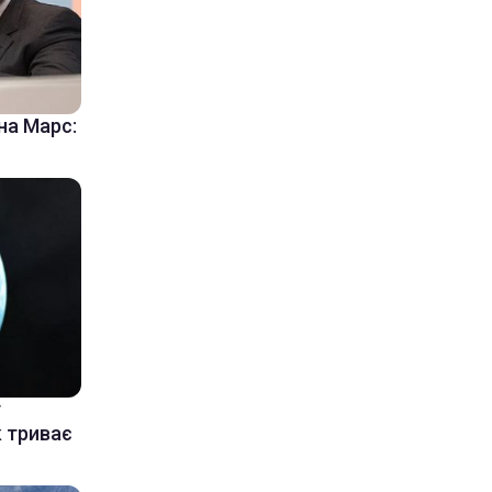
на Марс:
у
к триває