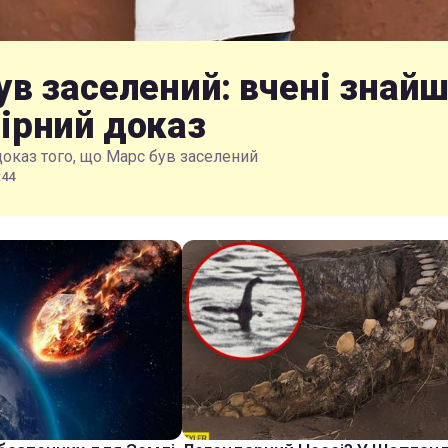
ув заселений: вчені знай
ірний доказ
доказ того, що Марс був заселений
:44