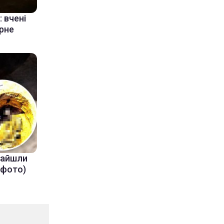
 вчені
ерне
знайшли
(фото)