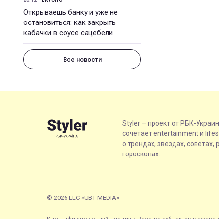
20:12
ВКУСНО
Открываешь банку и уже не
остановиться: как закрыть
кабачки в соусе сацебели
Все новости
Styler – проект от РБК-Украи
сочетает entertainment и life
о трендах, звездах, советах, 
гороскопах.
© 2026 LLC «UBT MEDIA»
Идентификатор онлайн-медиа в Реестре субъектов в сфере м