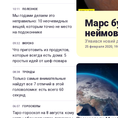
10:11
ПОЛЕЗНОЕ
Мы годами делаем это
Марс б
неправильно: 10 неочевидных
вещей, которым точно не место
неймов
на подоконнике
З'явився новий 
09:32
ВКУСНО
25 февраля 2020, 19
Что приготовить из продуктов,
которые всегда есть дома: 5
простых идей от шеф-повара
08:38
ТРЕНДЫ
Только самые внимательные
найдут все 7 отличий в этой
головоломке: есть всего 60
секунд
06:07
ГОРОСКОПЫ
Таро-гороскоп на 8 августа: кому