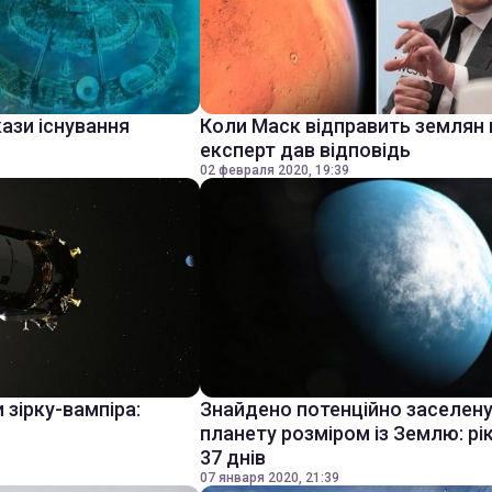
ази існування
Коли Маск відправить землян 
експерт дав відповідь
02 февраля 2020, 19:39
 зірку-вампіра:
Знайдено потенційно заселен
планету розміром із Землю: рі
37 днів
07 января 2020, 21:39