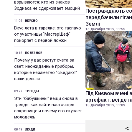
взрываются: кто из знаков
Зодиака не сдерживает эмоций
Постраждають сотн
передбачили гіган
11:04
ВКУСНО
Землі
Вкус лета в тарелке: это гаспачо
16 декабря 2019, 11:55
от участницы "МастерШеф"
покоряет с первой ложки
10:15
ПОЛЕЗНОЕ
Почему у вас растут счета за
свет: неожиданные приборы,
которые незаметно "съедают"
ваши деньги
09:27
ТРЕНДЫ
Під Києвом вчені 
Эти "бабушкины" вещи снова в
артефакт: всі дета
тренде: как найти настоящее
10 декабря 2019, 11:09
сокровище и почему его скупает
молодежь
<
08:49
ЛЮДИ