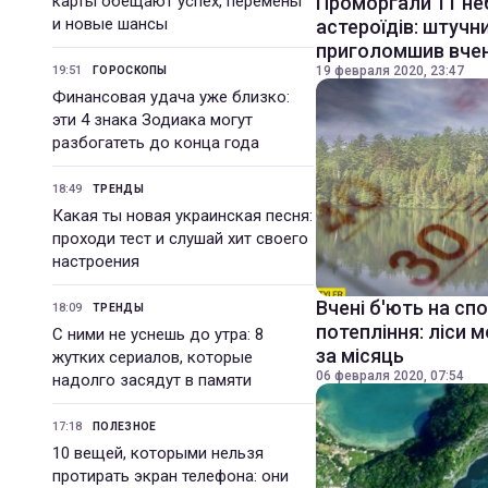
карты обещают успех, перемены
Проморгали 11 не
и новые шансы
астероїдів: штучн
приголомшив вче
19:51
19 февраля 2020, 23:47
ГОРОСКОПЫ
Финансовая удача уже близко:
эти 4 знака Зодиака могут
разбогатеть до конца года
18:49
ТРЕНДЫ
Какая ты новая украинская песня:
проходи тест и слушай хит своего
настроения
Вчені б'ють на сп
18:09
ТРЕНДЫ
потепління: ліси 
С ними не уснешь до утра: 8
за місяць
жутких сериалов, которые
06 февраля 2020, 07:54
надолго засядут в памяти
17:18
ПОЛЕЗНОЕ
10 вещей, которыми нельзя
протирать экран телефона: они