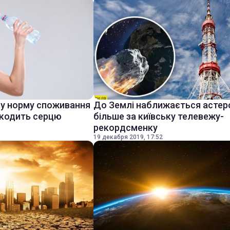
ву норму споживання
До Землі наближається астер
шкодить серцю
більше за київську телевежу-
рекордсменку
19 декабря 2019, 17:52