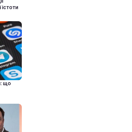
ії
 істоти
: що