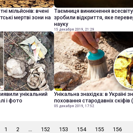
і мільйонів: вчені
Таємниця виникнення всесвіту:
тські мертві зони на
зробили відкриття, яке перев
науку
15 декабря 2019, 21:29
виявили унікальний
Унікальна знахідка: в Україні 
лі і фото
поховання стародавніх скіфів 
05 декабря 2019, 17:52
1
2
...
152
153
154
155
156