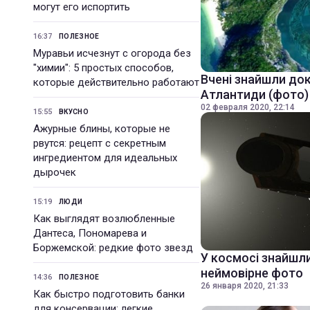
могут его испортить
16:37
ПОЛЕЗНОЕ
Муравьи исчезнут с огорода без
"химии": 5 простых способов,
Вчені знайшли док
которые действительно работают
Атлантиди (фото)
02 февраля 2020, 22:14
15:55
ВКУСНО
Ажурные блины, которые не
рвутся: рецепт с секретным
ингредиентом для идеальных
дырочек
15:19
ЛЮДИ
Как выглядят возлюбленные
Дантеса, Пономарева и
Боржемской: редкие фото звезд
У космосі знайшли
неймовірне фото
14:36
ПОЛЕЗНОЕ
26 января 2020, 21:33
Как быстро подготовить банки
для консервации: легкие