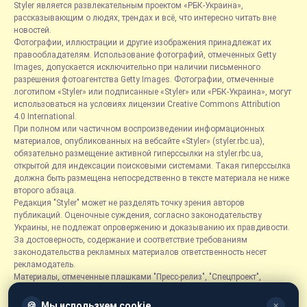
Styler является развлекательным проектом «РБК-Украина»,
рассказывающим о людях, трендах и всё, что интересно читать вне
новостей.
Фотографии, иллюстрации и другие изображения принадлежат их
правообладателям. Использование фотографий, отмеченных Getty
Images, допускается исключительно при наличии письменного
разрешения фотоагентства Getty Images. Фотографии, отмеченные
логотипом «Styler» или подписанные «Styler» или «РБК-Украина», могут
использоваться на условиях лицензии Creative Commons Attribution
4.0 International.
При полном или частичном воспроизведении информационных
материалов, опубликованных на вебсайте «Styler» (styler.rbc.ua),
обязательно размещение активной гиперссылки на styler.rbc.ua,
открытой для индексации поисковыми системами. Такая гиперссылка
должна быть размещена непосредственно в тексте материала не ниже
второго абзаца.
Редакция "Styler" может не разделять точку зрения авторов
публикаций. Оценочные суждения, согласно законодательству
Украины, не подлежат опровержению и доказыванию их правдивости.
За достоверность, содержание и соответствие требованиям
законодательства рекламных материалов ответственность несет
рекламодатель.
Материалы, отмеченные плашками "Пресс-релиз", "Спецпроект",
"Партнерский материал", "Promo", "Благотворительность" и "Резонанс",
размещаются на правах рекламы.
🍪
Мы используем cookie
✕