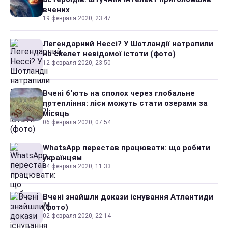
вчених
19 февраля 2020, 23:47
Легендарний Нессі? У Шотландії натрапили
на скелет невідомої істоти (фото)
12 февраля 2020, 23:50
Вчені б'ють на сполох через глобальне
потепління: ліси можуть стати озерами за
місяць
06 февраля 2020, 07:54
WhatsApp перестав працювати: що робити
українцям
04 февраля 2020, 11:33
Вчені знайшли докази існування Атлантиди
(фото)
02 февраля 2020, 22:14