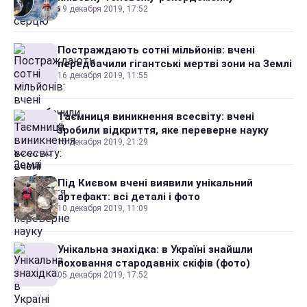
19 декабря 2019, 17:52
Постраждають сотні мільйонів: вчені
передбачили гігантські мертві зони на Землі
16 декабря 2019, 11:55
Таємниця виникнення всесвіту: вчені
зробили відкриття, яке переверне науку
15 декабря 2019, 21:29
Під Києвом вчені виявили унікальний
артефакт: всі деталі і фото
10 декабря 2019, 11:09
Унікальна знахідка: в Україні знайшли
поховання стародавніх скіфів (фото)
05 декабря 2019, 17:52