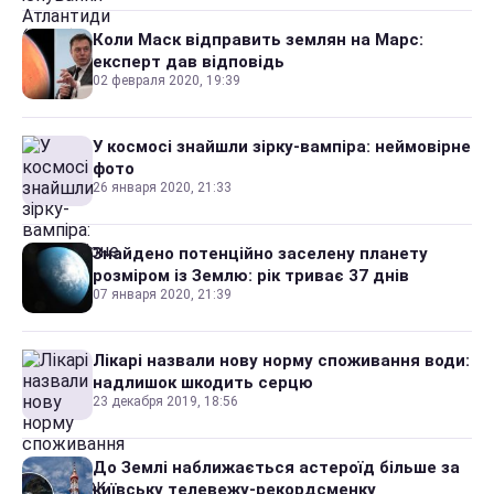
Коли Маск відправить землян на Марс:
експерт дав відповідь
02 февраля 2020, 19:39
У космосі знайшли зірку-вампіра: неймовірне
фото
26 января 2020, 21:33
Знайдено потенційно заселену планету
розміром із Землю: рік триває 37 днів
07 января 2020, 21:39
Лікарі назвали нову норму споживання води:
надлишок шкодить серцю
23 декабря 2019, 18:56
До Землі наближається астероїд більше за
київську телевежу-рекордсменку