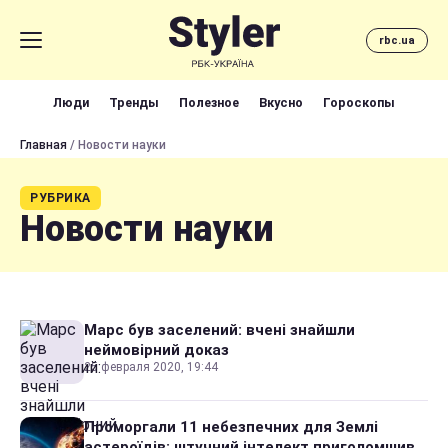
rbc.ua
Люди
Тренды
Полезное
Вкусно
Гороскопы
Главная
/ Новости науки
РУБРИКА
Новости науки
Марс був заселений: вчені знайшли
неймовірний доказ
25 февраля 2020, 19:44
Проморгали 11 небезпечних для Землі
астероїдів: штучний інтелект приголомшив