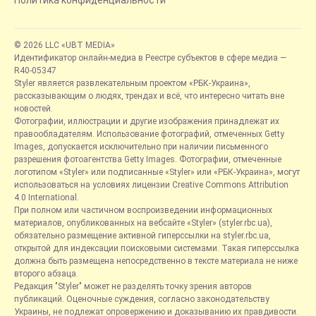
Политика конфиденциальности
© 2026 LLC «UBT MEDIA»
Идентификатор онлайн-медиа в Реестре субъектов в сфере медиа —
R40-05347
Styler является развлекательным проектом «РБК-Украина»,
рассказывающим о людях, трендах и всё, что интересно читать вне
новостей.
Фотографии, иллюстрации и другие изображения принадлежат их
правообладателям. Использование фотографий, отмеченных Getty
Images, допускается исключительно при наличии письменного
разрешения фотоагентства Getty Images. Фотографии, отмеченные
логотипом «Styler» или подписанные «Styler» или «РБК-Украина», могут
использоваться на условиях лицензии Creative Commons Attribution
4.0 International.
При полном или частичном воспроизведении информационных
материалов, опубликованных на вебсайте «Styler» (styler.rbc.ua),
обязательно размещение активной гиперссылки на styler.rbc.ua,
открытой для индексации поисковыми системами. Такая гиперссылка
должна быть размещена непосредственно в тексте материала не ниже
второго абзаца.
Редакция "Styler" может не разделять точку зрения авторов
публикаций. Оценочные суждения, согласно законодательству
Украины, не подлежат опровержению и доказыванию их правдивости.