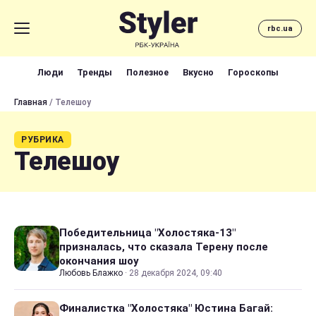
rbc.ua
Люди
Тренды
Полезное
Вкусно
Гороскопы
Главная
/ Телешоу
РУБРИКА
Телешоу
Победительница "Холостяка-13"
призналась, что сказала Терену после
окончания шоу
Любовь Блажко
·
28 декабря 2024, 09:40
Финалистка "Холостяка" Юстина Багай: