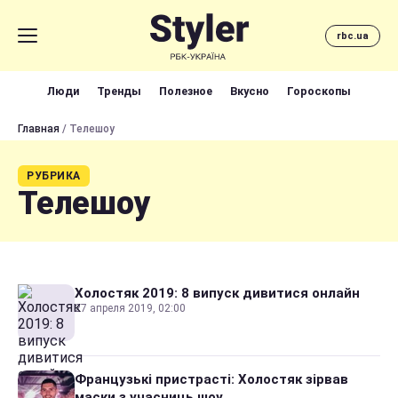
rbc.ua
Люди
Тренды
Полезное
Вкусно
Гороскопы
Главная
/ Телешоу
РУБРИКА
Телешоу
Холостяк 2019: 8 випуск дивитися онлайн
27 апреля 2019, 02:00
Французькі пристрасті: Холостяк зірвав
маски з учасниць шоу