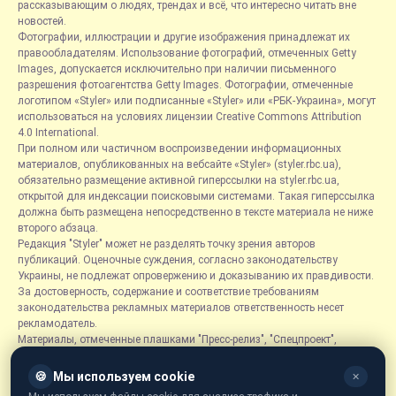
рассказывающим о людях, трендах и всё, что интересно читать вне
новостей.
Фотографии, иллюстрации и другие изображения принадлежат их
правообладателям. Использование фотографий, отмеченных Getty
Images, допускается исключительно при наличии письменного
разрешения фотоагентства Getty Images. Фотографии, отмеченные
логотипом «Styler» или подписанные «Styler» или «РБК-Украина», могут
использоваться на условиях лицензии Creative Commons Attribution
4.0 International.
При полном или частичном воспроизведении информационных
материалов, опубликованных на вебсайте «Styler» (styler.rbc.ua),
обязательно размещение активной гиперссылки на styler.rbc.ua,
открытой для индексации поисковыми системами. Такая гиперссылка
должна быть размещена непосредственно в тексте материала не ниже
второго абзаца.
Редакция "Styler" может не разделять точку зрения авторов
публикаций. Оценочные суждения, согласно законодательству
Украины, не подлежат опровержению и доказыванию их правдивости.
За достоверность, содержание и соответствие требованиям
законодательства рекламных материалов ответственность несет
рекламодатель.
Материалы, отмеченные плашками "Пресс-релиз", "Спецпроект",
"Партнерский материал", "Promo", "Благотворительность" и "Резонанс",
размещаются на правах рекламы.
🍪
Мы используем cookie
✕
Рубрика «Новости компаний» является информационным форматом,