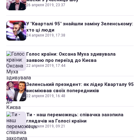
26 апреля 2019, 23:37
У "Кварталі 95" знайшли заміну Зеленському:
хто ці люди
24 апреля 2019, 17:38
Голос країни: Оксана Муха здивувала
заявою про переїзд до Києва
22 апреля 2019, 17:44
Зеленський президент: як лідер Кварталу 95
висміював своїх попередників
22 апреля 2019, 16:48
Ти - наш переможець: співачка захопила
глядачів на Голосі країни
22 апреля 2019, 09:21