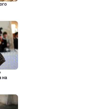
ого
ю
 на