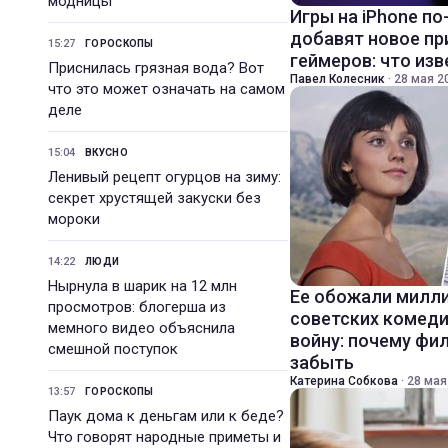
модницы
Игры на iPhone по
добавят новое п
15:27
ГОРОСКОПЫ
геймеров: что из
Приснилась грязная вода? Вот
Павел Колесник
·
28 мая 20
что это может означать на самом
деле
15:04
ВКУСНО
Ленивый рецепт огурцов на зиму:
секрет хрустящей закуски без
мороки
14:22
ЛЮДИ
Нырнула в шарик на 12 млн
Ее обожали милли
просмотров: блогерша из
советских комед
мемного видео объяснила
войну: почему фи
смешной поступок
забыть
Катерина Собкова
·
28 мая
13:57
ГОРОСКОПЫ
Паук дома к деньгам или к беде?
Что говорят народные приметы и