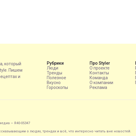
Рубрики
Про Styler
на, который
Люди
О проекте
style. Пишем
Тренды
Контакты
рецептах и
Полезное
Команда
Вкусно
О компании
Гороскопы
Реклама
едиа — R40-05347
ассказывающим о людях, трендах и всё, что интересно читать вне новостей.