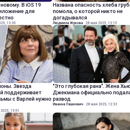
-новому. В iOS 19
Названа опасность хлеба груб
риложение для
помола, о которой никто не
вестно
догадывался
25, 13:30
Людмила Жукова
·
28 мая 2025, 13:15
оны. Звезда
"Это глубокая рана". Жена Хь
ий поддерживает
Джекмана официально подала
льмы с Варлей нужно
развод
Иванна Пашкевич
·
28 мая 2025, 12:32
 2025, 13:01