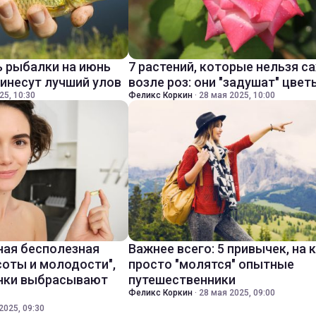
 рыбалки на июнь
7 растений, которые нельзя с
ринесут лучший улов
возле роз: они "задушат" цвет
25, 10:30
Феликс Коркин
·
28 мая 2025, 10:00
ная бесполезная
Важнее всего: 5 привычек, на
соты и молодости",
просто "молятся" опытные
инки выбрасывают
путешественники
Феликс Коркин
·
28 мая 2025, 09:00
2025, 09:30