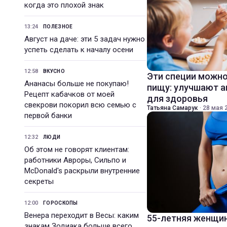
когда это плохой знак
13:24
ПОЛЕЗНОЕ
Август на даче: эти 5 задач нужно
успеть сделать к началу осени
12:58
ВКУСНО
Эти специи можно
Ананасы больше не покупаю!
пищу: улучшают а
Рецепт кабачков от моей
для здоровья
свекрови покорил всю семью с
Татьяна Самарук
·
28 мая 2
первой банки
12:32
ЛЮДИ
Об этом не говорят клиентам:
работники Авроры, Сильпо и
McDonald's раскрыли внутренние
секреты
12:00
ГОРОСКОПЫ
Венера переходит в Весы: каким
55-летняя женщин
знакам Зодиака больше всего