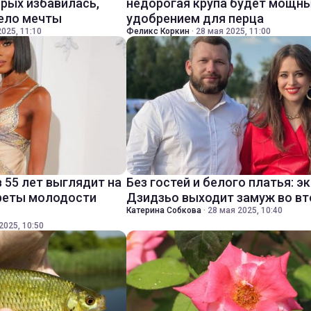
орых избавилась,
недорогая крупа будет мощн
тело мечты
удобрением для перца
025, 11:10
Феликс Коркин
·
28 мая 2025, 11:00
 55 лет выглядит на
Без гостей и белого платья: э
креты молодости
Дзидзьо выходит замуж во вт
Катерина Собкова
·
28 мая 2025, 10:40
2025, 10:50