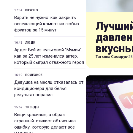
17:34
ВКУСНО
Варить не нужно: как закрыть
Лучший
освежающий компот из любых
фруктов за 15 минут
давлен
16:48
ЛЮДИ
вкусн
Ардет Бей из культовой "Мумии":
как за 25 лет изменился актер,
Татьяна Самарук
·
28
который сыграл отважного героя
16:19
ПОЛЕЗНОЕ
Девушка на месяц отказалась от
кондиционера для белья:
результат поразил
15:52
ТРЕНДЫ
Вещи красивые, а образ
странный: стилист объяснила
ошибку, которую делают все