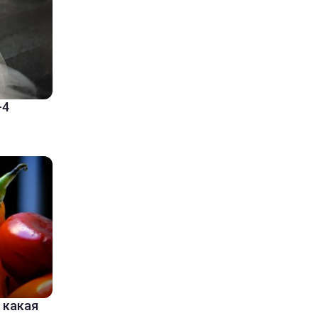
-4
 какая