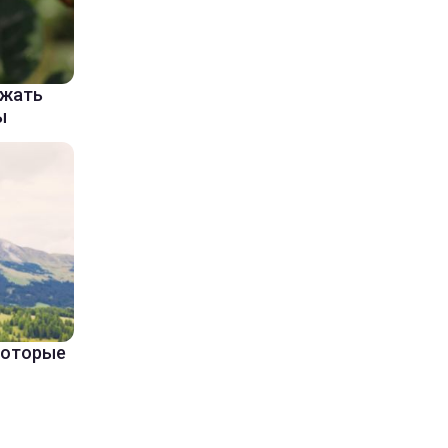
ажать
ы
 которые