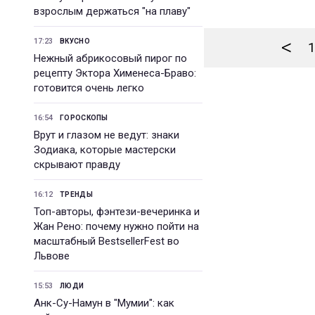
взрослым держаться "на плаву"
<
17:23
ВКУСНО
1
Нежный абрикосовый пирог по
рецепту Эктора Хименеса-Браво:
готовится очень легко
16:54
ГОРОСКОПЫ
Врут и глазом не ведут: знаки
Зодиака, которые мастерски
скрывают правду
16:12
ТРЕНДЫ
Топ-авторы, фэнтези-вечеринка и
Жан Рено: почему нужно пойти на
масштабный BestsellerFest во
Львове
15:53
ЛЮДИ
Анк-Су-Намун в "Мумии": как