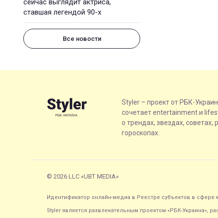
сейчас выглядит актриса,
ставшая легендой 90-х
Все новости
Styler – проект от РБК-Украи
сочетает entertainment и life
о трендах, звездах, советах, 
гороскопах.
© 2026 LLC «UBT MEDIA»
Идентификатор онлайн-медиа в Реестре субъектов в сфере м
Styler является развлекательным проектом «РБК-Украина», р