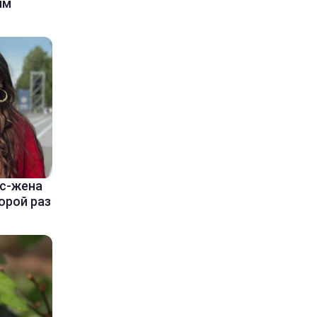
ым
кс-жена
орой раз