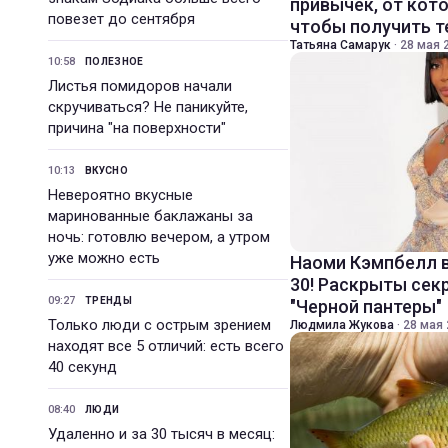
привычек, от кот
повезет до сентября
чтобы получить 
Татьяна Самарук
·
28 мая 2
10:58
ПОЛЕЗНОЕ
Листья помидоров начали
скручиваться? Не паникуйте,
причина "на поверхности"
10:13
ВКУСНО
Невероятно вкусные
маринованные баклажаны за
ночь: готовлю вечером, а утром
уже можно есть
Наоми Кэмпбелл в
30! Раскрыты се
09:27
ТРЕНДЫ
"Черной пантеры"
Только люди с острым зрением
Людмила Жукова
·
28 мая 
находят все 5 отличий: есть всего
40 секунд
08:40
ЛЮДИ
Удаленно и за 30 тысяч в месяц: