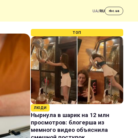
UA
/
RU
rbc.ua
ТОП
ЛЮДИ
Нырнула в шарик на 12 млн
просмотров: блогерша из
мемного видео объяснила
смешной поступок