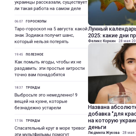
украинцы рассказали, существует
ли такая работа на самом деле
06:07
ГОРОСКОПЫ
Лунный календарь
Таро-гороскоп на 5 августа: какой
2025: какие дни п
знак Зодиака получит шанс,
который нельзя потерять
Феликс Коркин
·
28 мая 20
19:45
ПОЛЕЗНОЕ
Как помыть ягоды, чтобы их не
раздавить: эти простые хитрости
точно вам понадобятся
18:37
ТРЕНДЫ
Выбросьте это немедленно! 9
вещей на кухне, которые
Названа абсолют
безнадежно устарели
добавка "для кра
на которую укра
17:56
ТРЕНДЫ
деньги
Спасательный круг в море тревог:
Людмила Жукова
·
28 мая 
эти мультфильмы помогут