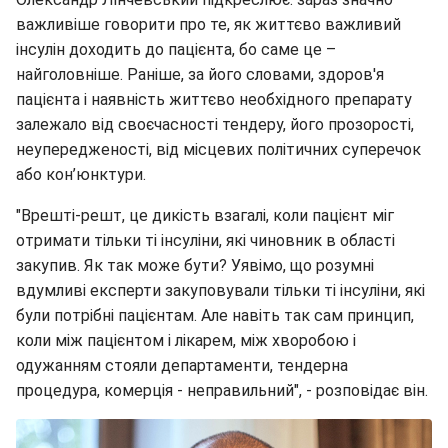
важливіше говорити про те, як життєво важливий
інсулін доходить до пацієнта, бо саме це –
найголовніше. Раніше, за його словами, здоров'я
пацієнта і наявність життєво необхідного препарату
залежало від своєчасності тендеру, його прозорості,
неупередженості, від місцевих політичних суперечок
або кон’юнктури.
"Врешті-решт, це дикість взагалі, коли пацієнт міг
отримати тільки ті інсуліни, які чиновник в області
закупив. Як так може бути? Уявімо, що розумні
вдумливі експерти закуповували тільки ті інсуліни, які
були потрібні пацієнтам. Але навіть так сам принцип,
коли між пацієнтом і лікарем, між хворобою і
одужанням стояли департаменти, тендерна
процедура, комерція - неправильний", - розповідає він.