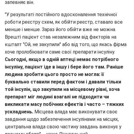
запевняє він.
"У результаті постійного вдосконалення технічної
роботи реєстру схем, як обійти реєстр, ставало все
менше і менше. Зараз його обійти вже не можна.
Врешті пацієнт став незалежним від факторів на
кшталт "Ой, не закупили" або від того, що якась фірма
хоче пролобіювати саме свої препарати інсуліну.
Сьогодні, якщо в одній аптеці немає потрібного
інсуліну, пацієнт іде в іншу і бере його там. Раніше
людина зробити цього просто не могла: її
буквально ставили перед фактом і давали тільки
той інсулін, що закупили на місцевому рівні, хоча
препарат міг людині взагалі не підходити чи
викликати масу побічних ефектів і часто – тяжких
ускладнень.
Місцева влада має виконувати своє
завдання щодо забезпечення інсулінами на місцях,
центральна влада свою частину завдань виконує у