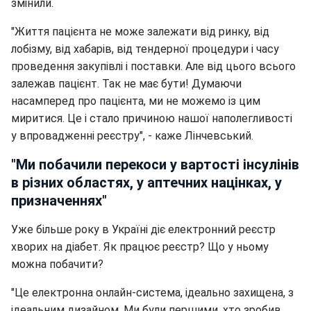
змінили.
"Життя пацієнта не може залежати від ринку, від
лобізму, від хабарів, від тендерної процедури і часу
проведення закупівлі і поставки. Але від цього всього
залежав пацієнт. Так не має бути! Думаючи
насамперед про пацієнта, ми не можемо із цим
миритися. Це і стало причиною нашої наполегливості
у впровадженні реєстру", - каже Лінчевський.
"Ми побачили перекоси у вартості інсулінів
в різних областях, у аптечних націнках, у
призначеннях"
Уже більше року в Україні діє електронний реєстр
хворих на діабет. Як працює реєстр? Що у ньому
можна побачити?
"Це електронна онлайн-система, ідеально захищена, з
ідеальним дизайном. Ми були першими, хто зробив