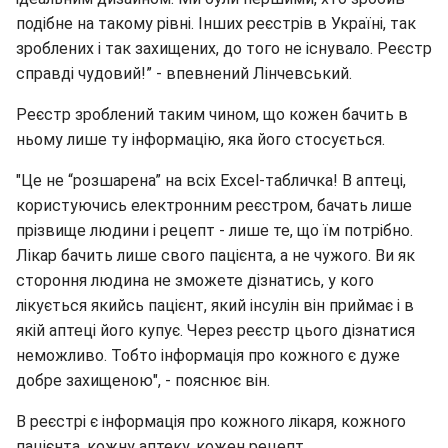
подібне на такому рівні. Інших реєстрів в Україні, так
зроблених і так захищених, до того не існувало. Реєстр
справді чудовий!” - впевнений Лінчевський.
Реєстр зроблений таким чином, що кожен бачить в
ньому лише ту інформацію, яка його стосується.
"Це не “розшарена” на всіх Excel-табличка! В аптеці,
користуючись електронним реєстром, бачать лише
прізвище людини і рецепт - лише те, що їм потрібно.
Лікар бачить лише свого пацієнта, а не чужого. Ви як
стороння людина не зможете дізнатись, у кого
лікується якийсь пацієнт, який інсулін він приймає і в
якій аптеці його купує. Через реєстр цього дізнатися
неможливо. Тобто інформація про кожного є дуже
добре захищеною", - пояснює він.
В реєстрі є інформація про кожного лікаря, кожного
пацієнта, кожну аптеку, кожен рецепт.