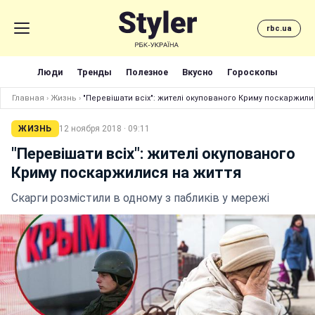
rbc.ua
Люди
Тренды
Полезное
Вкусно
Гороскопы
Главная
›
Жизнь
›
"Перевішати всіх": жителі окупованого Криму поскаржили
ЖИЗНЬ
12 ноября 2018 · 09:11
"Перевішати всіх": жителі окупованого
Криму поскаржилися на життя
Скарги розмістили в одному з пабликів у мережі