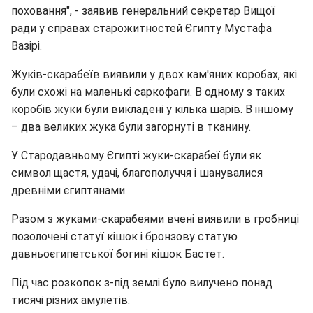
поховання", - заявив генеральний секретар Вищої
ради у справах старожитностей Єгипту Мустафа
Вазірі.
Жуків-скарабеїв виявили у двох кам'яних коробах, які
були схожі на маленькі саркофаги. В одному з таких
коробів жуки були викладені у кілька шарів. В іншому
– два великих жука були загорнуті в тканину.
У Стародавньому Єгипті жуки-скарабеї були як
символ щастя, удачі, благополуччя і шанувалися
древніми єгиптянами.
Разом з жуками-скарабеями вчені виявили в гробниці
позолочені статуї кішок і бронзову статую
давньоєгипетської богині кішок Бастет.
Під час розкопок з-під землі було вилучено понад
тисячі різних амулетів.