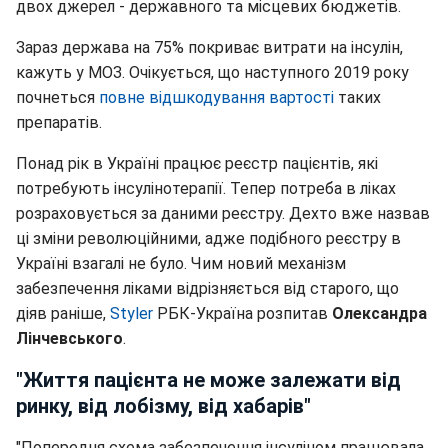
двох джерел - державного та місцевих бюджетів.
Зараз держава на 75% покриває витрати на інсулін,
кажуть у МОЗ. Очікується, що наступного 2019 року
почнеться
повне відшкодування вартості
таких
препаратів.
Понад рік в Україні працює реєстр пацієнтів, які
потребують інсулінотерапії. Тепер потреба в ліках
розраховується за даними реєстру. Дехто вже назвав
ці зміни революційними, адже подібного реєстру в
Україні взагалі не було. Чим новий механізм
забезпечення ліками відрізняється від старого, що
діяв раніше,
Styler
РБК-Україна розпитав
Олександра
Лінчевського
.
"Життя пацієнта не може залежати від
ринку, від лобізму, від хабарів"
"Попередня схема забезпечення інсуліном працювала