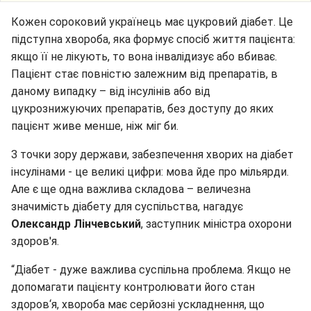
Кожен сороковий українець має цукровий діабет. Це
підступна хвороба, яка формує спосіб життя пацієнта:
якщо її не лікують, то вона інвалідизує або вбиває.
Пацієнт стає повністю залежним від препаратів, в
даному випадку – від інсулінів або від
цукрознижуючих препаратів, без доступу до яких
пацієнт живе менше, ніж міг би.
З точки зору держави, забезпечення хворих на діабет
інсулінами - це великі цифри: мова йде про мільярди.
Але є ще одна важлива складова – величезна
значимість діабету для суспільства, нагадує
Олександр Лінчевський
, заступник міністра охорони
здоров'я.
“Діабет - дуже важлива суспільна проблема. Якщо не
допомагати пацієнту контролювати його стан
здоров‘я, хвороба має серйозні ускладнення, що