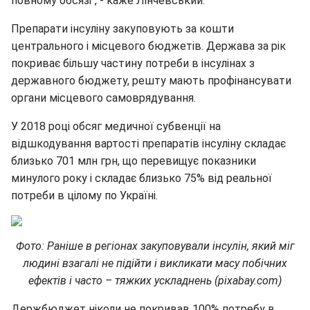
повному обсязі", - каже Лінчевський.
Препарати інсуліну закуповують за кошти
центрального і місцевого бюджетів. Держава за рік
покриває більшу частину потреби в інсулінах з
державного бюджету, решту мають профінансувати
органи місцевого самоврядування.
У 2018 році обсяг медичної субвенції на
відшкодування вартості препаратів інсуліну складає
близько 701 млн грн, що перевищує показники
минулого року і складає близько 75% від реальної
потреби в цілому по Україні.
Фото: Раніше в регіонах закуповували інсулін, який міг
людині взагалі не підійти і викликати масу побічних
ефектів і часто – тяжких ускладнень (pixabay.com)
Держбюджет ніколи не покривав 100% потребу в