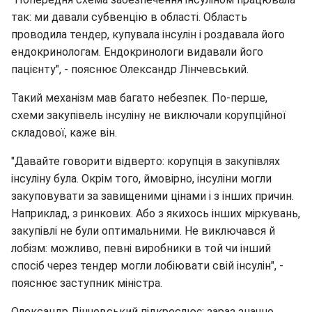
так: ми давали субвенцію в області. Область
проводила тендер, купувала інсулін і роздавала його
ендокринологам. Ендокринологи видавали його
пацієнту", - пояснює Олександр Лінчевський.
Такий механізм мав багато небезпек. По-перше,
схеми закупівель інсуліну не виключали корупційної
складової, каже він.
"Давайте говорити відверто: корупція в закупівлях
інсуліну була. Окрім того, ймовірно, інсуліни могли
закуповувати за завищеними цінами і з інших причин.
Наприклад, з ринкових. Або з якихось інших міркувань,
закупівлі не були оптимальними. Не виключався й
лобізм: можливо, певні виробники в той чи інший
спосіб через тендер могли лобіювати свій інсулін", -
пояснює заступник міністра.
Олександр Лінчевський підкреслює: зараз значно