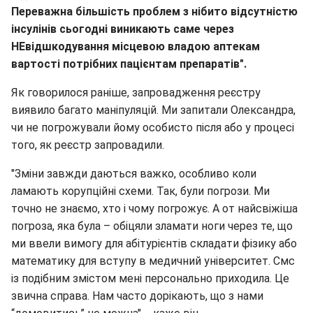
Переважна більшість проблем з нібито відсутністю
інсулінів сьогодні виникають саме через
НЕвідшкодування місцевою владою аптекам
вартості потрібних пацієнтам препаратів".
Як говорилося раніше, запровадження реєстру
виявило багато маніпуляцій. Ми запитали Олександра,
чи не погрожували йому особисто після або у процесі
того, як реєстр запровадили.
"Зміни завжди даються важко, особливо коли
ламають корупційні схеми. Так, були погрози. Ми
точно не знаємо, хто і чому погрожує. А от найсвіжіша
погроза, яка була – обіцяли зламати ноги через те, що
ми ввели вимогу для абітурієнтів складати фізику або
математику для вступу в медичний університет. Смс
із подібним змістом мені персонально приходила. Це
звична справа. Нам часто дорікають, що з нами