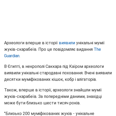
Археологи вперше в історії
виявили
унікальні мумії
жуків-скарабеїв. Про це повідомляє видання
The
Guardian.
В Єгипті, в некрополі Саккара під Каїром археологи
виявили унікальні стародавні поховання. Вчені виявили
десятки муміфікованих кішок, кобр і алігаторів.
Також, вперше в історії, археологи знайшли мумії
жуків-скарабеїв. За попередніми даними, знахідці
може бути близько шести тисяч років.
"Близько 200 муміфікованих жуків - унікальне