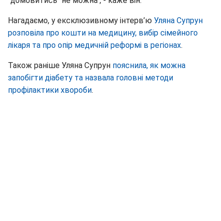
“домовитись” не можна", - каже він.
Нагадаємо, у ексклюзивному інтерв’ю
Уляна Супрун
розповіла про кошти на медицину, вибір сімейного
лікаря та про опір медичній реформі в регіонах
.
Також раніше Уляна Супрун
пояснила, як можна
запобігти діабету та назвала головні методи
профілактики хвороби
.