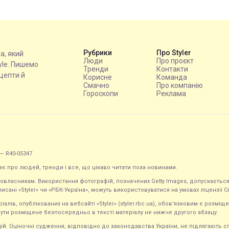
Рубрики
Про Styler
на, який
Люди
Про проєкт
tyle. Пишемо
Тренди
Контакти
ецепти й
Корисне
Команда
Смачно
Про компанію
Гороскопи
Реклама
— R40-05347
ає про людей, тренди і все, що цікаво читати поза новинами.
равовласникам. Використання фотографій, позначених Getty Images, допускаєт
исані «Styler» чи «РБК-Україна», можуть використовуватися на умовах ліцензії Crea
ів, опублікованих на вебсайті «Styler» (styler.rbc.ua), обов'язковим є розміще
ути розміщене безпосередньо в тексті матеріалу не нижче другого абзацу.
кацій. Оціночні судження, відповідно до законодавства України, не підлягають