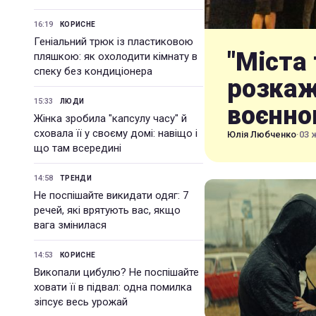
16:19
КОРИСНЕ
Геніальний трюк із пластиковою
"Міста 
пляшкою: як охолодити кімнату в
спеку без кондиціонера
розкаж
15:33
ЛЮДИ
воєнно
Жінка зробила "капсулу часу" й
сховала її у своєму домі: навіщо і
Юлія Любченко
·
03 
що там всередині
14:58
ТРЕНДИ
Не поспішайте викидати одяг: 7
речей, які врятують вас, якщо
вага змінилася
14:53
КОРИСНЕ
Викопали цибулю? Не поспішайте
ховати її в підвал: одна помилка
зіпсує весь урожай