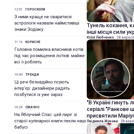
12:01
ГОРОСКОПИ
З ними краще не сваритися:
астрологи назвали наймстивіші
Тунель кохання, к
знаки Зодіаку
інші місця сили ук
Юлія Любченко
·
28 вересн
11:16
КОРИСНЕ
Головна помилка власників котів
під час розміщення лотків: майже
всі її роблять
10:40
ТРЕНДИ
Ці речі безнадійно псують
інтер'єр: дизайнери радять
позбутися їх уже зараз
"В Україні гинуть
10:24
СМАЧНО
серіалі "Ранкове 
На Яблучний Спас: цей пиріг зі
присвятили Марі
старої кулінарної книги пекли наші
Людмила Жукова
·
28 вере
бабусі