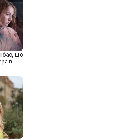
онбас, що
єра в