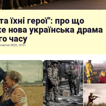
та їхні герої": про що
е нова українська драма
го часу
жовтня 2023, 19:31