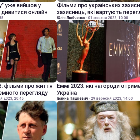
у" уже вийшов у
Фільми про українських захисни
е дивитися онлайн
захисниць, які вартують перег
38
Юлія Любченко
·
01 жовтня 2023, 10:00
3: фільми про життя
Еммі 2023: які нагороди отрим
иємного перегляду
Україна
я 2023, 20:45
Іванна Пашкевич
·
29 вересня 2023, 14:00