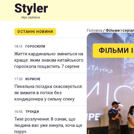
Головна
/ Фільми і серіа
ОСТАННІ НОВИНИ
18:13
ГОРОСКОПИ
ФІЛЬМИ І
Життя кардинально зміниться на
краще: яким знакам китайського
гороскопа пощастить 7 серпня
17:25
КОРИСНЕ
Пекельна поїздка скасовується:
як вижити в потязі без
кондиціонера у сильну спеку
16:55
ТРЕНДИ
Тихе розлучення: 8 ознак, що
людина вас уже кинула, хоча ще
поруч