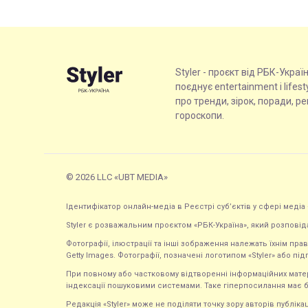
Styler - проєкт від РБК-Украї
поєднує entertainment і lifes
про тренди, зірок, поради, р
гороскопи.
© 2026 LLC «UBT MEDIA»
Ідентифікатор онлайн-медіа в Реєстрі суб’єктів у сфері медіа 
Styler є розважальним проєктом «РБК-Україна», який розповід
Фотографії, ілюстрації та інші зображення належать їхнім п
Getty Images. Фотографії, позначені логотипом «Styler» або підп
При повному або частковому відтворенні інформаційних матеріал
індексації пошуковими системами. Таке гіперпосилання має б
Редакція «Styler» може не поділяти точку зору авторів публі