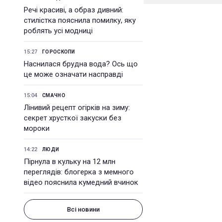
Речі красиві, а образ дивний:
стилістка пояснила помилку, яку
роблять усі модниці
15:27
ГОРОСКОПИ
Наснилася брудна вода? Ось що
це може означати насправді
15:04
СМАЧНО
Лінивий рецепт огірків на зиму:
секрет хрусткої закуски без
мороки
14:22
ЛЮДИ
Пірнула в кульку на 12 млн
переглядів: блогерка з мемного
відео пояснила кумедний вчинок
Всі новини