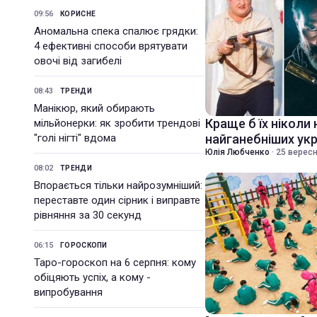
09:56
КОРИСНЕ
Аномальна спека спалює грядки:
4 ефективні способи врятувати
овочі від загибелі
08:43
ТРЕНДИ
Манікюр, який обирають
Краще б їх ніколи 
мільйонерки: як зробити трендові
"голі нігті" вдома
найганебніших укр
Юлія Любченко
·
25 вересн
08:02
ТРЕНДИ
Впорається тільки найрозумніший:
переставте один сірник і виправте
рівняння за 30 секунд
06:15
ГОРОСКОПИ
Таро-гороскоп на 6 серпня: кому
обіцяють успіх, а кому -
випробування