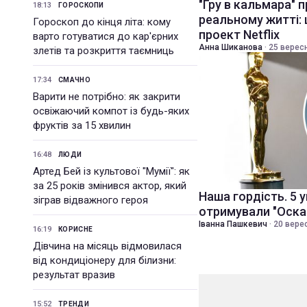
"Гру в кальмара" 
18:13
ГОРОСКОПИ
реальному житті:
Гороскоп до кінця літа: кому
проект Netflix
варто готуватися до кар'єрних
Анна Шиканова
·
25 вересн
злетів та розкриття таємниць
17:34
СМАЧНО
Варити не потрібно: як закрити
освіжаючий компот із будь-яких
фруктів за 15 хвилин
16:48
ЛЮДИ
Артед Бей із культової "Мумії": як
за 25 років змінився актор, який
Наша гордість. 5 ук
зіграв відважного героя
отримували "Оска
Іванна Пашкевич
·
20 верес
16:19
КОРИСНЕ
Дівчина на місяць відмовилася
від кондиціонеру для білизни:
результат вразив
15:52
ТРЕНДИ