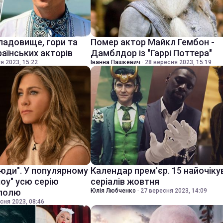
ладовище, гори та
Помер актор Майкл Гембон -
раїнських акторів
Дамблдор із "Гаррі Поттера"
я 2023, 15:22
Іванна Пашкевич
·
28 вересня 2023, 15:19
 люди". У популярному
Календар прем'єр. 15 найочіку
шоу" усю серію
серіалів жовтня
уполю
Юлія Любченко
·
27 вересня 2023, 14:09
сня 2023, 08:46