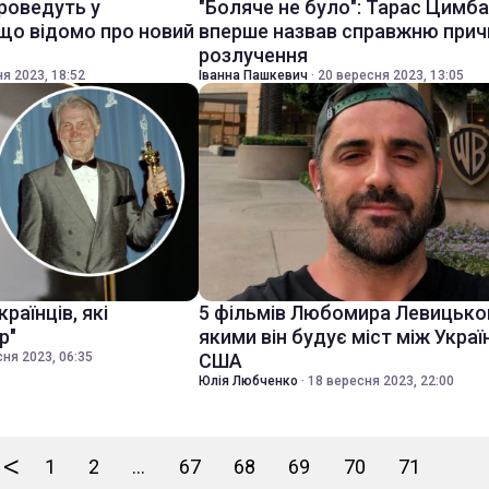
проведуть у
"Боляче не було": Тарас Цимб
 що відомо про новий
вперше назвав справжню прич
розлучення
я 2023, 18:52
Іванна Пашкевич
·
20 вересня 2023, 13:05
раїнців, які
5 фільмів Любомира Левицько
р"
якими він будує міст між Укра
ня 2023, 06:35
США
Юлія Любченко
·
18 вересня 2023, 22:00
<
1
2
...
67
68
69
70
71