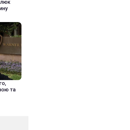
алюк
ину
го,
їною та