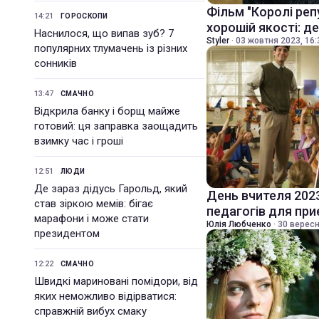
Фільм "Королі реп
14:21
ГОРОСКОПИ
хорошій якості: д
Наснилося, що випав зуб? 7
Styler
·
03 жовтня 2023, 16:
популярних тлумачень із різних
сонників
13:47
СМАЧНО
Відкрила банку і борщ майже
готовий: ця заправка заощадить
взимку час і гроші
12:51
ЛЮДИ
Де зараз дідусь Гарольд, який
День вчителя 202
став зіркою мемів: бігає
педагогів для пр
марафони і може стати
Юлія Любченко
·
30 вересн
президентом
12:22
СМАЧНО
Швидкі мариновані помідори, від
яких неможливо відірватися:
справжній вибух смаку