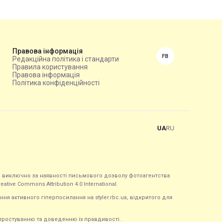
Правова інформація
FB
Редакційна політика і стандарти
Правила користування
Правова інформація
Політика конфіденційності
UA
RU
ься виключно за наявності письмового дозволу фотоагентства
tive Commons Attribution 4.0 International.
ння активного гіперпосилання на styler.rbc.ua, відкритого для
 спростуванню та доведенню їх правдивості.