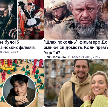
не було! 5
"Шлях поколінь": фільм про Д
аїнських фільмів.
змінює свідомість. Коли прем’
я 2023, 22:06
Україні?
Юлія Любченко
·
25 вересня 2023, 20:07