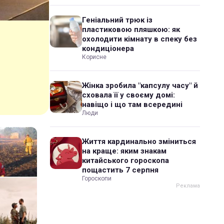
Геніальний трюк із
пластиковою пляшкою: як
охолодити кімнату в спеку без
кондиціонера
Корисне
Жінка зробила "капсулу часу" й
сховала її у своєму домі:
навіщо і що там всередині
Люди
Життя кардинально зміниться
на краще: яким знакам
китайського гороскопа
пощастить 7 серпня
Гороскопи