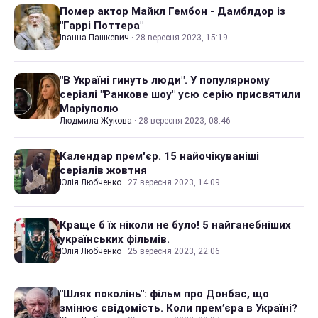
Помер актор Майкл Гембон - Дамблдор із
"Гаррі Поттера"
Іванна Пашкевич
·
28 вересня 2023, 15:19
"В Україні гинуть люди". У популярному
серіалі "Ранкове шоу" усю серію присвятили
Маріуполю
Людмила Жукова
·
28 вересня 2023, 08:46
Календар прем'єр. 15 найочікуваніші
серіалів жовтня
Юлія Любченко
·
27 вересня 2023, 14:09
Краще б їх ніколи не було! 5 найганебніших
українських фільмів.
Юлія Любченко
·
25 вересня 2023, 22:06
"Шлях поколінь": фільм про Донбас, що
змінює свідомість. Коли прем’єра в Україні?