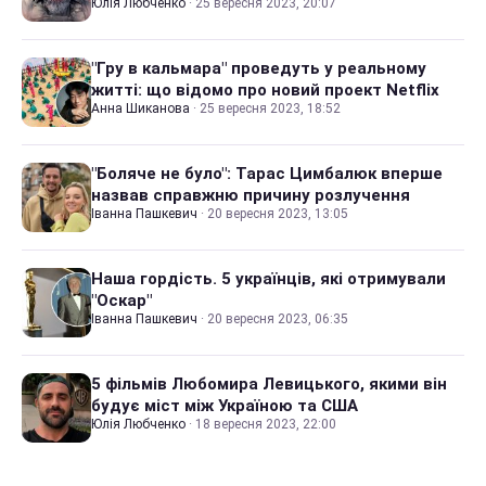
Юлія Любченко
·
25 вересня 2023, 20:07
"Гру в кальмара" проведуть у реальному
житті: що відомо про новий проект Netflix
Анна Шиканова
·
25 вересня 2023, 18:52
"Боляче не було": Тарас Цимбалюк вперше
назвав справжню причину розлучення
Іванна Пашкевич
·
20 вересня 2023, 13:05
Наша гордість. 5 українців, які отримували
"Оскар"
Іванна Пашкевич
·
20 вересня 2023, 06:35
5 фільмів Любомира Левицького, якими він
будує міст між Україною та США
Юлія Любченко
·
18 вересня 2023, 22:00