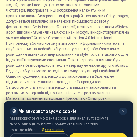
людей, тренди і все, що цікаво читати поза новинами.
Фотографії, ілюстрації та інші зображення належать їхнім
правовласникам. Використання фотографій, позначених Getty Images,
допускається виключно за наявності письмового дозволу
фотоагентства Getty Images. Фотографії, позначені логотипом «Styler»
або підписані «Styler» чи «РБК-Україна», можуть використовуватися на
умовах ліцензії Creative Commons Attribution 4.0 International.
При повному або частковому відтворенні інформаційних матеріалів,
опублікованих на вебсайті «Styler» (styler.rbc.ua), обов'язковим є
розміщення активного гіперпосилання на styler.rbc.ua, відкритого для
індексації пошуковими системами. Таке гіперпосилання має бути
розміщене безпосередньо в тексті матеріалу не нижче другого абзацу.
Редакція «Styler» може не поділяти точку зору авторів публікацій.
Оціночні судження, відповідно до законодавства України, не
підлягають спростуванню та доведенню їх правдивості.
За достовірність, зміст і відповідність вимогам законодавства
рекламних матеріалів відповідальність несе рекламодавець.
Матеріали, позначені плашками «Прес-реліз», «Спецпроєкт»,
«Партнерський матеріал», «Promo», «Благодійність» та «Резонанс»,
розміщуються на правах реклами.
🍪
Ми використовуємо cookie
✕
Рубрика «Новини компаній» є інформаційним форматом, що містить
Ми використовуємо файли cookie для аналізу трафіку та
новини, повідомлення та оголошення, пов'язані з діяльністю
персоналізації контенту. Прочитайте нашу Політику
компаній, і ґрунтується на інформації, наданій відповідними
конфіденційності.
Детальніше
компаніями. Редакція не несе відповідальності за достовірність такої