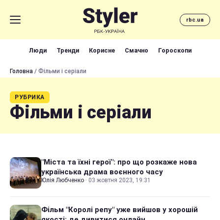
rbc.ua
Люди
Тренди
Корисне
Смачно
Гороскопи
Головна
/ Фільми і серіали
РУБРИКА
Фільми і серіали
"Міста та їхні герої": про що розкаже нова
українська драма воєнного часу
Юлія Любченко
·
03 жовтня 2023, 19:31
Фільм "Королі репу" уже вийшов у хорошій
якості: де дивитися онлайн