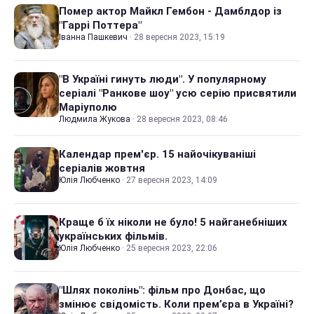
Помер актор Майкл Гембон - Дамблдор із
"Гаррі Поттера"
Іванна Пашкевич
·
28 вересня 2023, 15:19
"В Україні гинуть люди". У популярному
серіалі "Ранкове шоу" усю серію присвятили
Маріуполю
Людмила Жукова
·
28 вересня 2023, 08:46
Календар прем'єр. 15 найочікуваніші
серіалів жовтня
Юлія Любченко
·
27 вересня 2023, 14:09
Краще б їх ніколи не було! 5 найганебніших
українських фільмів.
Юлія Любченко
·
25 вересня 2023, 22:06
"Шлях поколінь": фільм про Донбас, що
змінює свідомість. Коли прем’єра в Україні?