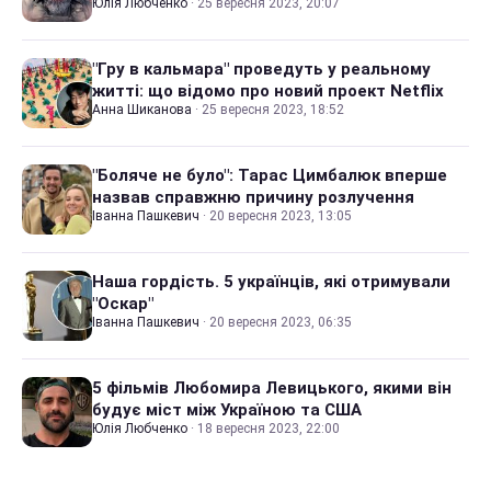
Юлія Любченко
·
25 вересня 2023, 20:07
"Гру в кальмара" проведуть у реальному
житті: що відомо про новий проект Netflix
Анна Шиканова
·
25 вересня 2023, 18:52
"Боляче не було": Тарас Цимбалюк вперше
назвав справжню причину розлучення
Іванна Пашкевич
·
20 вересня 2023, 13:05
Наша гордість. 5 українців, які отримували
"Оскар"
Іванна Пашкевич
·
20 вересня 2023, 06:35
5 фільмів Любомира Левицького, якими він
будує міст між Україною та США
Юлія Любченко
·
18 вересня 2023, 22:00