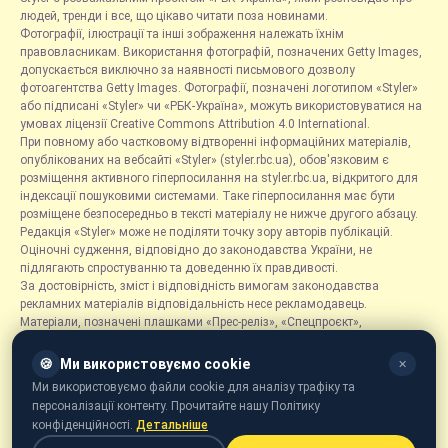
людей, тренди і все, що цікаво читати поза новинами.
Фотографії, ілюстрації та інші зображення належать їхнім
правовласникам. Використання фотографій, позначених Getty Images,
допускається виключно за наявності письмового дозволу
фотоагентства Getty Images. Фотографії, позначені логотипом «Styler»
або підписані «Styler» чи «РБК-Україна», можуть використовуватися на
умовах ліцензії Creative Commons Attribution 4.0 International.
При повному або частковому відтворенні інформаційних матеріалів,
опублікованих на вебсайті «Styler» (styler.rbc.ua), обов'язковим є
розміщення активного гіперпосилання на styler.rbc.ua, відкритого для
індексації пошуковими системами. Таке гіперпосилання має бути
розміщене безпосередньо в тексті матеріалу не нижче другого абзацу.
Редакція «Styler» може не поділяти точку зору авторів публікацій.
Оціночні судження, відповідно до законодавства України, не
підлягають спростуванню та доведенню їх правдивості.
За достовірність, зміст і відповідність вимогам законодавства
рекламних матеріалів відповідальність несе рекламодавець.
Матеріали, позначені плашками «Прес-реліз», «Спецпроєкт»,
«Партнерський матеріал», «Promo», «Благодійність» та «Резонанс»,
розміщуються на правах реклами.
🍪
Ми використовуємо cookie
✕
Рубрика «Новини компаній» є інформаційним форматом, що містить
Ми використовуємо файли cookie для аналізу трафіку та
новини, повідомлення та оголошення, пов'язані з діяльністю
персоналізації контенту. Прочитайте нашу Політику
компаній, і ґрунтується на інформації, наданій відповідними
конфіденційності.
Детальніше
компаніями. Редакція не несе відповідальності за достовірність такої