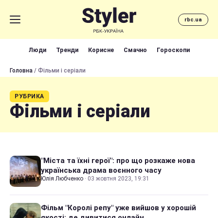
rbc.ua
Люди
Тренди
Корисне
Смачно
Гороскопи
Головна
/ Фільми і серіали
РУБРИКА
Фільми і серіали
"Міста та їхні герої": про що розкаже нова
українська драма воєнного часу
Юлія Любченко
·
03 жовтня 2023, 19:31
Фільм "Королі репу" уже вийшов у хорошій
якості: де дивитися онлайн