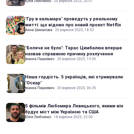
Юлія Любченко
·
25 вересня 2023, 20:07
"Гру в кальмара" проведуть у реальному
житті: що відомо про новий проект Netflix
Анна Шиканова
·
25 вересня 2023, 18:52
"Боляче не було": Тарас Цимбалюк вперше
назвав справжню причину розлучення
Іванна Пашкевич
·
20 вересня 2023, 13:05
Наша гордість. 5 українців, які отримували
"Оскар"
Іванна Пашкевич
·
20 вересня 2023, 06:35
5 фільмів Любомира Левицького, якими він
будує міст між Україною та США
Юлія Любченко
·
18 вересня 2023, 22:00