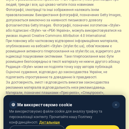
людей, тренди і все, що цікаво читати поза новинами.
Фотографії, ілюстрації та інші зображення належать їхнім
правовласникам. Використання фотографій, позначених Getty Images,
допускається виключно за наявності письмового дозволу
фотоагентства Getty Images. Фотографії, позначені логотипом «Styler»
або підписані «Styler» чи «РБК-Україна», можуть використовуватися на
умовах ліцензії Creative Commons Attribution 4.0 International.
При повному або частковому відтворенні інформаційних матеріалів,
опублікованих на вебсайті «Styler» (styler.rbc.ua), обов'язковим є
розміщення активного гіперпосилання на styler.rbc.ua, відкритого для
індексації пошуковими системами. Таке гіперпосилання має бути
розміщене безпосередньо в тексті матеріалу не нижче другого абзацу.
Редакція «Styler» може не поділяти точку зору авторів публікацій.
Оціночні судження, відповідно до законодавства України, не
підлягають спростуванню та доведенню їх правдивості.
За достовірність, зміст і відповідність вимогам законодавства
рекламних матеріалів відповідальність несе рекламодавець.
Матеріали, позначені плашками «Прес-реліз», «Спецпроєкт»,
«Партнерський матеріал», «Promo», «Благодійність» та «Резонанс»,
розміщуються на правах реклами.
🍪
Ми використовуємо cookie
✕
Рубрика «Новини компаній» є інформаційним форматом, що містить
Ми використовуємо файли cookie для аналізу трафіку та
новини, повідомлення та оголошення, пов'язані з діяльністю
персоналізації контенту. Прочитайте нашу Політику
компаній, і ґрунтується на інформації, наданій відповідними
конфіденційності.
Детальніше
компаніями. Редакція не несе відповідальності за достовірність такої