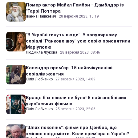
Помер актор Майкл Гембон - Дамблдор із
"Гаррі Поттера"
Іванна Пашкевич
·
28 вересня 2023, 15:19
"В Україні гинуть люди". У популярному
серіалі "Ранкове шоу" усю серію присвятили
Маріуполю
Людмила Жукова
·
28 вересня 2023, 08:46
Календар прем'єр. 15 найочікуваніші
серіалів жовтня
Юлія Любченко
·
27 вересня 2023, 14:09
Краще б їх ніколи не було! 5 найганебніших
українських фільмів.
Юлія Любченко
·
25 вересня 2023, 22:06
"Шлях поколінь": фільм про Донбас, що
змінює свідомість. Коли прем’єра в Україні?