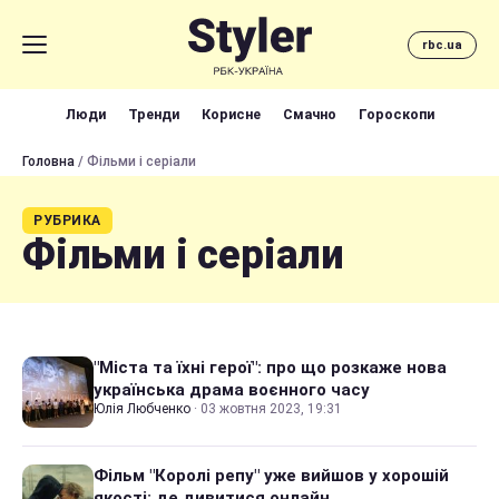
rbc.ua
Люди
Тренди
Корисне
Смачно
Гороскопи
Головна
/ Фільми і серіали
РУБРИКА
Фільми і серіали
"Міста та їхні герої": про що розкаже нова
українська драма воєнного часу
Юлія Любченко
·
03 жовтня 2023, 19:31
Фільм "Королі репу" уже вийшов у хорошій
якості: де дивитися онлайн