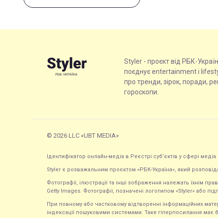
Styler - проєкт від РБК-Украї
поєднує entertainment і lifes
про тренди, зірок, поради, р
гороскопи.
© 2026 LLC «UBT MEDIA»
Ідентифікатор онлайн-медіа в Реєстрі суб’єктів у сфері медіа 
Styler є розважальним проєктом «РБК-Україна», який розповід
Фотографії, ілюстрації та інші зображення належать їхнім п
Getty Images. Фотографії, позначені логотипом «Styler» або підп
При повному або частковому відтворенні інформаційних матеріал
індексації пошуковими системами. Таке гіперпосилання має б