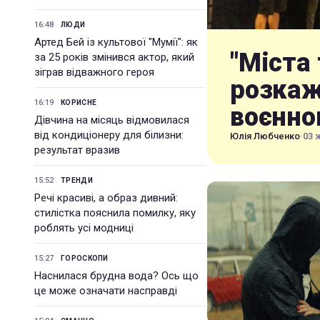
16:48
ЛЮДИ
Артед Бей із культової "Мумії": як
"Міста 
за 25 років змінився актор, який
зіграв відважного героя
розкаж
16:19
КОРИСНЕ
воєнно
Дівчина на місяць відмовилася
від кондиціонеру для білизни:
Юлія Любченко
·
03 
результат вразив
15:52
ТРЕНДИ
Речі красиві, а образ дивний:
стилістка пояснила помилку, яку
роблять усі модниці
15:27
ГОРОСКОПИ
Наснилася брудна вода? Ось що
це може означати насправді