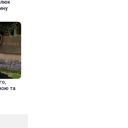
алюк
ину
го,
їною та