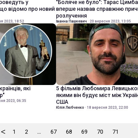
проведуть у
"Боляче не було": Тарас Цимб
 що відомо про новий
вперше назвав справжню прич
розлучення
я 2023, 18:52
Іванна Пашкевич
·
20 вересня 2023, 13:05
раїнців, які
5 фільмів Любомира Левицько
р"
якими він будує міст між Укра
ня 2023, 06:35
США
Юлія Любченко
·
18 вересня 2023, 22:00
<
1
2
...
67
68
69
70
71