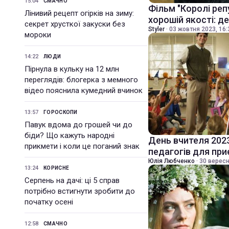
15:04
СМАЧНО
Фільм "Королі реп
Лінивий рецепт огірків на зиму:
хорошій якості: д
секрет хрусткої закуски без
Styler
·
03 жовтня 2023, 16:
мороки
14:22
ЛЮДИ
Пірнула в кульку на 12 млн
переглядів: блогерка з мемного
відео пояснила кумедний вчинок
13:57
ГОРОСКОПИ
Павук вдома до грошей чи до
біди? Що кажуть народні
День вчителя 202
прикмети і коли це поганий знак
педагогів для пр
Юлія Любченко
·
30 вересн
13:24
КОРИСНЕ
Серпень на дачі: ці 5 справ
потрібно встигнути зробити до
початку осені
12:58
СМАЧНО