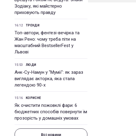
Зодіаку, які майстерно
приховують правду
16:12
ТРЕНДИ
Топ-автори, фентезі-вечірка та
Жан Рено: чому треба піти на
масштабний BestsellerFest у
Львові
15:53
ЛЮДИ
Анк-Су-Намун у "Мумії": як зараз
виглядає акторка, яка стала
легендою 90-х
15:16
КОРИСНЕ
Як очистити пожовклі фари: 6
бюджетних способів повернути їм
прозорість у домашніх умовах
Всі новини