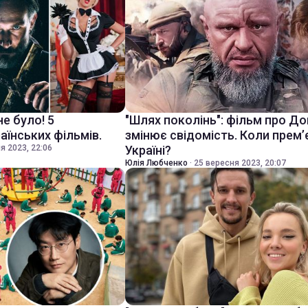
не було! 5
"Шлях поколінь": фільм про Д
аїнських фільмів.
змінює свідомість. Коли прем’
я 2023, 22:06
Україні?
Юлія Любченко
·
25 вересня 2023, 20:07