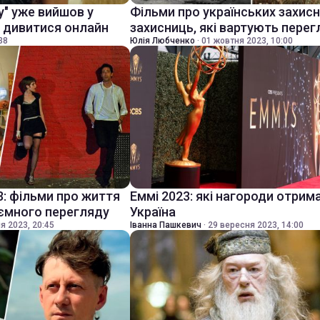
у" уже вийшов у
Фільми про українських захисни
е дивитися онлайн
захисниць, які вартують перег
38
Юлія Любченко
·
01 жовтня 2023, 10:00
3: фільми про життя
Еммі 2023: які нагороди отрим
иємного перегляду
Україна
я 2023, 20:45
Іванна Пашкевич
·
29 вересня 2023, 14:00