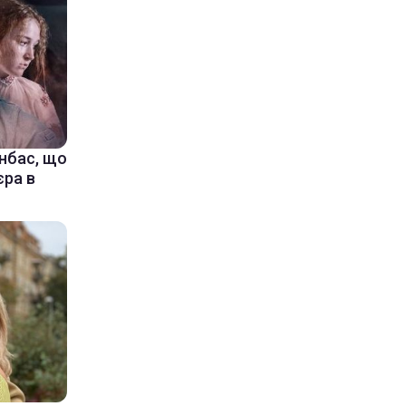
онбас, що
єра в