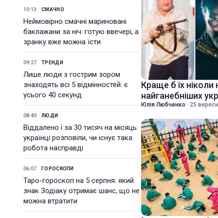
10:13
СМАЧНО
Неймовірно смачні мариновані
баклажани за ніч: готую ввечері, а
зранку вже можна їсти
09:27
ТРЕНДИ
Лише люди з гострим зором
Краще б їх ніколи 
знаходять всі 5 відмінностей: є
усього 40 секунд
найганебніших укр
Юлія Любченко
·
25 вересн
08:40
ЛЮДИ
Віддалено і за 30 тисяч на місяць:
українці розповіли, чи існує така
робота насправді
06:07
ГОРОСКОПИ
Таро-гороскоп на 5 серпня: який
знак Зодіаку отримає шанс, що не
можна втратити