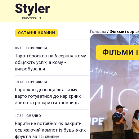
Головна
/ Фільми і серіа
ОСТАННІ НОВИНИ
06:15
ГОРОСКОПИ
ФІЛЬМИ І
Таро-гороскоп на 6 серпня: кому
обіцяють успіх, а кому -
випробування
18:13
ГОРОСКОПИ
Гороскоп до кінця літа: кому
варто готуватися до кар'єрних
злетів та розкриття таємниць
17:34
СМАЧНО
Варити не потрібно: як закрити
освіжаючий компот із будь-яких
фруктів за 15 хвилин