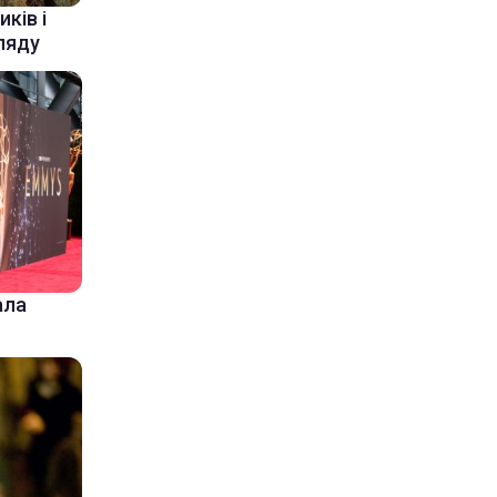
ків і
ляду
ала