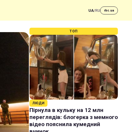
UA
/
RU
rbc.ua
ТОП
ЛЮДИ
Пірнула в кульку на 12 млн
переглядів: блогерка з мемного
відео пояснила кумедний
вчинок