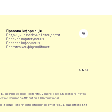
Правова інформація
FB
Редакційна політика і стандарти
Правила користування
Правова інформація
Політика конфіденційності
UA
RU
ься виключно за наявності письмового дозволу фотоагентства
tive Commons Attribution 4.0 International.
ння активного гіперпосилання на styler.rbc.ua, відкритого для