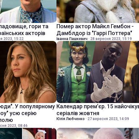
ладовище, гори та
Помер актор Майкл Гембон -
раїнських акторів
Дамблдор із "Гаррі Поттера"
я 2023, 15:22
Іванна Пашкевич
·
28 вересня 2023, 15:19
 люди". У популярному
Календар прем'єр. 15 найочіку
шоу" усю серію
серіалів жовтня
уполю
Юлія Любченко
·
27 вересня 2023, 14:09
сня 2023, 08:46