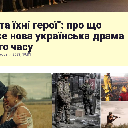
та їхні герої": про що
е нова українська драма
го часу
жовтня 2023, 19:31