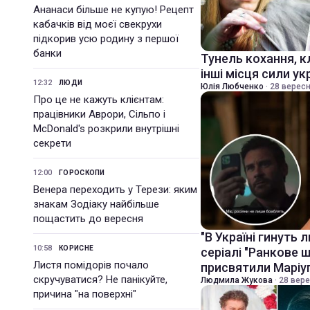
Ананаси більше не купую! Рецепт
кабачків від моєї свекрухи
підкорив усю родину з першої
банки
Тунель кохання, к
інші місця сили ук
12:32
ЛЮДИ
Юлія Любченко
·
28 вересн
Про це не кажуть клієнтам:
працівники Аврори, Сільпо і
McDonald's розкрили внутрішні
секрети
12:00
ГОРОСКОПИ
Венера переходить у Терези: яким
знакам Зодіаку найбільше
пощастить до вересня
"В Україні гинуть
10:58
КОРИСНЕ
серіалі "Ранкове 
Листя помідорів почало
присвятили Марі
скручуватися? Не панікуйте,
Людмила Жукова
·
28 вере
причина "на поверхні"