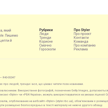
Рубрики
Про Styler
на, який
Люди
Про проєкт
tyle. Пишемо
Тренди
Контакти
ецепти й
Корисне
Команда
Смачно
Про компанію
Гороскопи
Реклама
— R40-05347
ає про людей, тренди і все, що цікаво читати поза новинами.
равовласникам. Використання фотографій, позначених Getty Images, допускаєт
исані «Styler» чи «РБК-Україна», можуть використовуватися на умовах ліцензії Crea
ів, опублікованих на вебсайті «Styler» (styler.rbc.ua), обов'язковим є розміще
ути розміщене безпосередньо в тексті матеріалу не нижче другого абзацу.