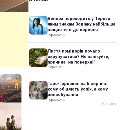
Венера переходить у Терези:
яким знакам Зодіаку найбільше
пощастить до вересня
Гороскопи
Листя помідорів почало
скручуватися? Не панікуйте,
причина "на поверхні"
Корисне
Таро-гороскоп на 6 серпня:
кому обіцяють успіх, а кому -
випробування
Гороскопи