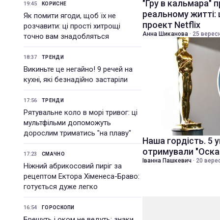
"Гру в кальмара" 
19:45
КОРИСНЕ
реальному житті:
Як помити ягоди, щоб їх не
проект Netflix
розчавити: ці прості хитрощі
Анна Шиканова
·
25 вересн
точно вам знадобляться
18:37
ТРЕНДИ
Викиньте це негайно! 9 речей на
кухні, які безнадійно застаріли
17:56
ТРЕНДИ
Рятувальне коло в морі тривог: ці
мультфільми допоможуть
дорослим триматись "на плаву"
Наша гордість. 5 ук
отримували "Оска
17:23
СМАЧНО
Іванна Пашкевич
·
20 верес
Ніжний абрикосовий пиріг за
рецептом Ектора Хіменеса-Браво:
готується дуже легко
16:54
ГОРОСКОПИ
Брешуть і оком не ведуть: знаки