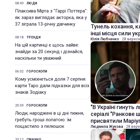
08:49
ЛЮДИ
Плаксива Мірта з "Гаррі Поттера":
як зараз виглядає акторка, яка у
37 зіграла 13-річну дівчинку
Тунель кохання, к
інші місця сили ук
08:18
ТРЕНДИ
Юлія Любченко
·
28 вересн
На цій картинці є щось зайве:
знайди за 20 секунд і дізнайся,
наскільки ти уважний
06:02
ГОРОСКОПИ
Кому усміхнеться доля 7 серпня:
карти Таро дали підказки для всіх
знаків Зодіаку
20:59
ГОРОСКОПИ
"В Україні гинуть
Люди, народжені в ці дні тижня,
серіалі "Ранкове 
гребуть гроші лопатою: їм
присвятили Марі
пощастило з пелюшок
Людмила Жукова
·
28 вере
20:12
СМАЧНО