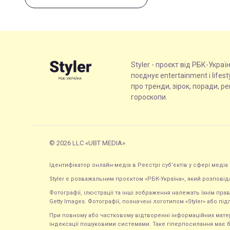
Styler - проєкт від РБК-Украї
поєднує entertainment і lifes
про тренди, зірок, поради, р
гороскопи.
© 2026 LLC «UBT MEDIA»
Ідентифікатор онлайн-медіа в Реєстрі суб’єктів у сфері медіа 
Styler є розважальним проєктом «РБК-Україна», який розповід
Фотографії, ілюстрації та інші зображення належать їхнім п
Getty Images. Фотографії, позначені логотипом «Styler» або підп
При повному або частковому відтворенні інформаційних матеріал
індексації пошуковими системами. Таке гіперпосилання має б