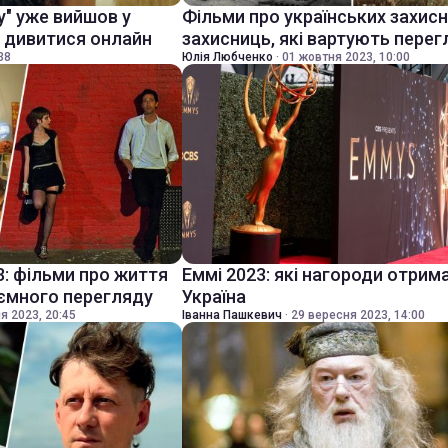
у" уже вийшов у
Фільми про українських захисни
е дивитися онлайн
захисниць, які вартують перег
38
Юлія Любченко
·
01 жовтня 2023, 10:00
3: фільми про життя
Еммі 2023: які нагороди отрим
иємного перегляду
Україна
я 2023, 20:45
Іванна Пашкевич
·
29 вересня 2023, 14:00