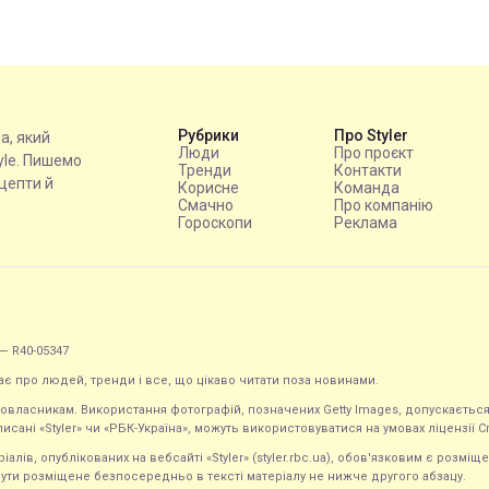
Рубрики
Про Styler
на, який
Люди
Про проєкт
tyle. Пишемо
Тренди
Контакти
ецепти й
Корисне
Команда
Смачно
Про компанію
Гороскопи
Реклама
— R40-05347
ає про людей, тренди і все, що цікаво читати поза новинами.
равовласникам. Використання фотографій, позначених Getty Images, допускаєт
исані «Styler» чи «РБК-Україна», можуть використовуватися на умовах ліцензії Crea
ів, опублікованих на вебсайті «Styler» (styler.rbc.ua), обов'язковим є розміще
ути розміщене безпосередньо в тексті матеріалу не нижче другого абзацу.