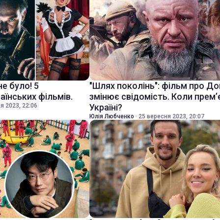
не було! 5
"Шлях поколінь": фільм про Д
аїнських фільмів.
змінює свідомість. Коли прем’
я 2023, 22:06
Україні?
Юлія Любченко
·
25 вересня 2023, 20:07