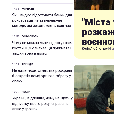
14:36
КОРИСНЕ
Як швидко підготувати банки для
"Міста 
консервації: легкі перевірені
методи, які зекономлять ваш час
розкаж
13:55
ГОРОСКОПИ
воєнно
Чому не можна мити підлогу після
гостей: що означає ця прикмета і
Юлія Любченко
·
03 
звідки вона взялася
13:14
ТРЕНДИ
Не лише льон: стилістка розкрила
6 секретів комфортного образу у
спеку
12:30
ЛЮДИ
Українці відповіли, чому не їдуть у
відпустку цього року: справа не
лише у грошах