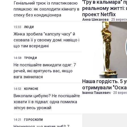
"Гру в кальмара" 
Геніальний трюк із пластиковою
реальному житті:
пляшкою: як охолодити кімнату в
проект Netflix
спеку без кондиціонера
Анна Шиканова
·
25 вересн
15:33
ЛЮДИ
Жінка зробила "капсулу часу" й
сховала її у своєму домі: навіщо і
що там всередині
14:58
ТРЕНДИ
Не поспішайте викидати одяг: 7
речей, які врятують вас, якщо
вага змінилася
Наша гордість. 5 ук
отримували "Оска
14:53
КОРИСНЕ
Іванна Пашкевич
·
20 верес
Викопали цибулю? Не поспішайте
ховати її в підвал: одна помилка
зіпсує весь урожай
14:21
ГОРОСКОПИ
Наснилося, що випав зуб? 7