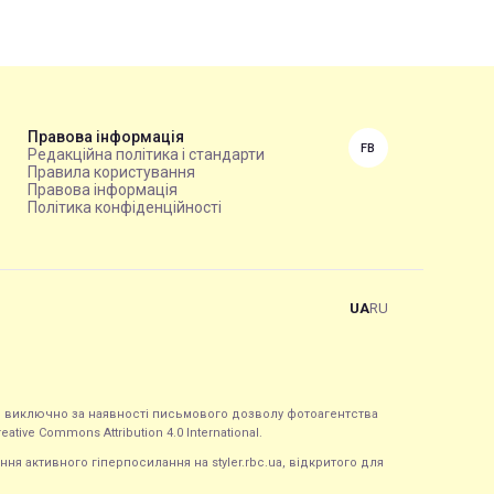
Правова інформація
FB
Редакційна політика і стандарти
Правила користування
Правова інформація
Політика конфіденційності
UA
RU
ься виключно за наявності письмового дозволу фотоагентства
tive Commons Attribution 4.0 International.
ння активного гіперпосилання на styler.rbc.ua, відкритого для