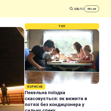
UA
/
RU
rbc.ua
ТОП
КОРИСНЕ
Пекельна поїздка
скасовується: як вижити в
потязі без кондиціонера у
сильну спеку