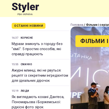
Головна
/ Фільми і серіа
ОСТАННІ НОВИНИ
16:37
КОРИСНЕ
ФІЛЬМИ І
Мурахи зникнуть з городу без
"хімії": 5 простих способів, які
справді працюють
15:55
СМАЧНО
Ажурні млинці, які не рвуться:
рецепт із секретним інгредієнтом
для ідеальних дірочок
15:19
ЛЮДИ
Як виглядають кохані Дантеса,
Пономарьова і Боржемської:
рідкісні фото зірок