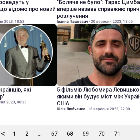
проведуть у
"Боляче не було": Тарас Цимб
 що відомо про новий
вперше назвав справжню прич
розлучення
я 2023, 18:52
Іванна Пашкевич
·
20 вересня 2023, 13:05
раїнців, які
5 фільмів Любомира Левицько
р"
якими він будує міст між Укра
ня 2023, 06:35
США
Юлія Любченко
·
18 вересня 2023, 22:00
<
1
2
...
67
68
69
70
71