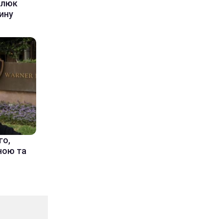
алюк
ину
го,
їною та