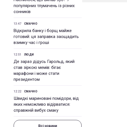
популярних тлумачень із різних
сонників
13:47
СМАЧНО
Відкрила банку і борщ майже
готовий: ця заправка заощадить
взимку час і гроші
12:51
ЛЮДИ
Де зараз дідусь Гарольд, який
став зіркою мемів: бігає
марафони і може стати
президентом
12:22
СМАЧНО
Швидкі мариновані помідори, від
яких неможливо відірватися:
справжній вибух смаку
Всі новини