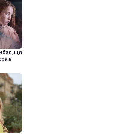
онбас, що
єра в