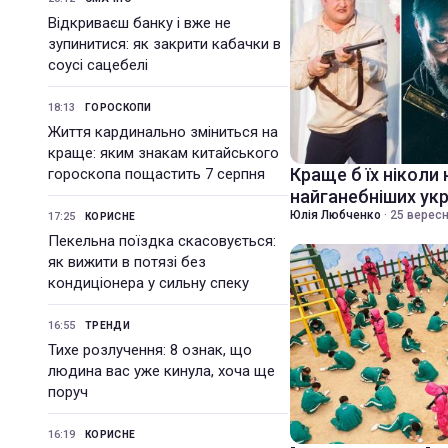
Відкриваєш банку і вже не
зупинитися: як закрити кабачки в
соусі сацебелі
18:13
ГОРОСКОПИ
Життя кардинально зміниться на
краще: яким знакам китайського
Краще б їх ніколи 
гороскопа пощастить 7 серпня
найганебніших укр
Юлія Любченко
·
25 вересн
17:25
КОРИСНЕ
Пекельна поїздка скасовується:
як вижити в потязі без
кондиціонера у сильну спеку
16:55
ТРЕНДИ
Тихе розлучення: 8 ознак, що
людина вас уже кинула, хоча ще
поруч
16:19
КОРИСНЕ