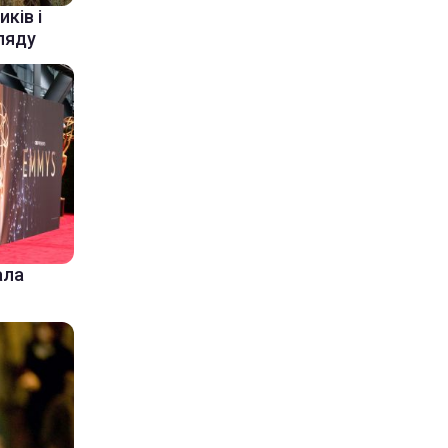
ків і
ляду
ала