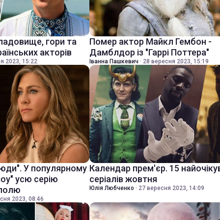
ладовище, гори та
Помер актор Майкл Гембон -
раїнських акторів
Дамблдор із "Гаррі Поттера"
я 2023, 15:22
Іванна Пашкевич
·
28 вересня 2023, 15:19
 люди". У популярному
Календар прем'єр. 15 найочіку
шоу" усю серію
серіалів жовтня
уполю
Юлія Любченко
·
27 вересня 2023, 14:09
сня 2023, 08:46