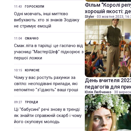
Фільм "Королі реп
11:43
ГОРОСКОПИ
хорошій якості: д
Одні мовчать, інші миттєво
Styler
·
03 жовтня 2023, 16:
вибухають: хто зі знаків Зодіаку
не стримує емоцій
11:04
СМАЧНО
Смак літа в тарілці: це гаспачо від
учасниці "МастерШеф" підкорює з
першої ложки
10:15
КОРИСНЕ
Чому у вас ростуть рахунки за
День вчителя 202
світло: несподівані прилади, які
педагогів для пр
непомітно "з'їдають" ваші гроші
Юлія Любченко
·
30 вересн
09:27
ТРЕНДИ
Ці "бабусині" речі знову в тренді:
як знайти справжній скарб і чому
його скуповує молодь