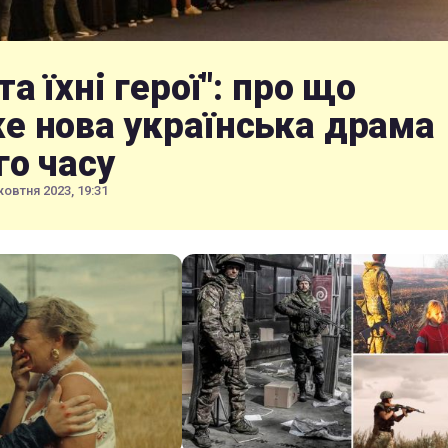
та їхні герої": про що
е нова українська драма
го часу
жовтня 2023, 19:31