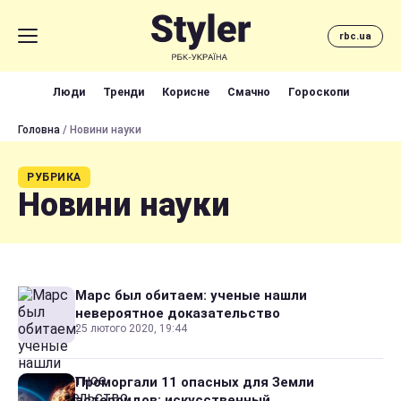
rbc.ua
Люди
Тренди
Корисне
Смачно
Гороскопи
Головна
/ Новини науки
РУБРИКА
Новини науки
Марс был обитаем: ученые нашли
невероятное доказательство
25 лютого 2020, 19:44
Проморгали 11 опасных для Земли
астероидов: искусственный