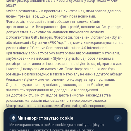
Ідентифікатор онлайн-медіа в Реєстрі суб’єктів у сфері медіа — R40-
05347
Styler є розважальним проєктом «РБК-Україна», який розповідає про
людей, тренди і все, що цікаво читати поза новинами.
Фотографії, ілюстрації та інші зображення належать їхнім
правовласникам. Використання фотографій, позначених Getty Images,
допускається виключно за наявності письмового дозволу
фотоагентства Getty Images. Фотографії, позначені логотипом «Styler»
або підписані «Styler» чи «РБК-Україна», можуть використовуватися на
умовах ліцензії Creative Commons Attribution 4.0 International.
При повному або частковому відтворенні інформаційних матеріалів,
опублікованих на вебсайті «Styler» (styler.rbc.ua), обов'язковим є
розміщення активного гіперпосилання на styler.rbc.ua, відкритого для
індексації пошуковими системами. Таке гіперпосилання має бути
розміщене безпосередньо в тексті матеріалу не нижче другого абзацу.
Редакція «Styler» може не поділяти точку зору авторів публікацій.
Оціночні судження, відповідно до законодавства України, не
підлягають спростуванню та доведенню їх правдивості.
За достовірність, зміст і відповідність вимогам законодавства
рекламних матеріалів відповідальність несе рекламодавець.
Матеріали, позначені плашками «Прес-реліз», «Спецпроєкт»,
«Партнерський матеріал», «Promo», «Благодійність» та «Резонанс»,
розміщуються на правах реклами.
🍪
Ми використовуємо cookie
✕
Рубрика «Новини компаній» є інформаційним форматом, що містить
Ми використовуємо файли cookie для аналізу трафіку та
новини, повідомлення та оголошення, пов'язані з діяльністю
персоналізації контенту. Прочитайте нашу Політику