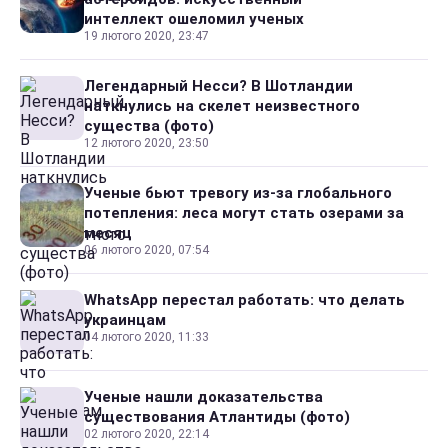
интеллект ошеломил ученых
19 лютого 2020, 23:47
Легендарный Несси? В Шотландии
наткнулись на скелет неизвестного
существа (фото)
12 лютого 2020, 23:50
Ученые бьют тревогу из-за глобального
потепления: леса могут стать озерами за
месяц
06 лютого 2020, 07:54
WhatsApp перестал работать: что делать
украинцам
04 лютого 2020, 11:33
Ученые нашли доказательства
существования Атлантиды (фото)
02 лютого 2020, 22:14