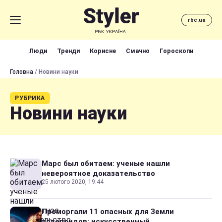
rbc.ua
Люди
Тренди
Корисне
Смачно
Гороскопи
Головна
/ Новини науки
РУБРИКА
Новини науки
Марс был обитаем: ученые нашли
невероятное доказательство
25 лютого 2020, 19:44
Проморгали 11 опасных для Земли
астероидов: искусственный