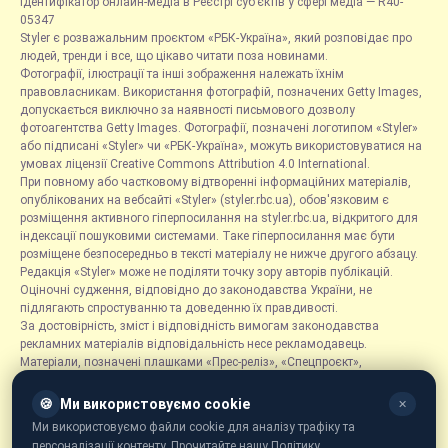
Ідентифікатор онлайн-медіа в Реєстрі суб’єктів у сфері медіа — R40-
05347
Styler є розважальним проєктом «РБК-Україна», який розповідає про
людей, тренди і все, що цікаво читати поза новинами.
Фотографії, ілюстрації та інші зображення належать їхнім
правовласникам. Використання фотографій, позначених Getty Images,
допускається виключно за наявності письмового дозволу
фотоагентства Getty Images. Фотографії, позначені логотипом «Styler»
або підписані «Styler» чи «РБК-Україна», можуть використовуватися на
умовах ліцензії Creative Commons Attribution 4.0 International.
При повному або частковому відтворенні інформаційних матеріалів,
опублікованих на вебсайті «Styler» (styler.rbc.ua), обов'язковим є
розміщення активного гіперпосилання на styler.rbc.ua, відкритого для
індексації пошуковими системами. Таке гіперпосилання має бути
розміщене безпосередньо в тексті матеріалу не нижче другого абзацу.
Редакція «Styler» може не поділяти точку зору авторів публікацій.
Оціночні судження, відповідно до законодавства України, не
підлягають спростуванню та доведенню їх правдивості.
За достовірність, зміст і відповідність вимогам законодавства
рекламних матеріалів відповідальність несе рекламодавець.
Матеріали, позначені плашками «Прес-реліз», «Спецпроєкт»,
«Партнерський матеріал», «Promo», «Благодійність» та «Резонанс»,
розміщуються на правах реклами.
🍪
Ми використовуємо cookie
✕
Рубрика «Новини компаній» є інформаційним форматом, що містить
Ми використовуємо файли cookie для аналізу трафіку та
новини, повідомлення та оголошення, пов'язані з діяльністю
персоналізації контенту. Прочитайте нашу Політику