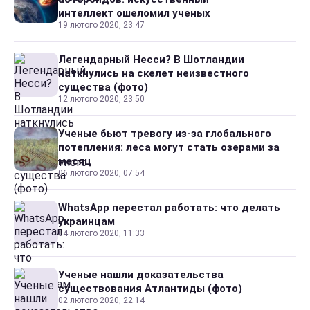
интеллект ошеломил ученых
19 лютого 2020, 23:47
Легендарный Несси? В Шотландии
наткнулись на скелет неизвестного
существа (фото)
12 лютого 2020, 23:50
Ученые бьют тревогу из-за глобального
потепления: леса могут стать озерами за
месяц
06 лютого 2020, 07:54
WhatsApp перестал работать: что делать
украинцам
04 лютого 2020, 11:33
Ученые нашли доказательства
существования Атлантиды (фото)
02 лютого 2020, 22:14