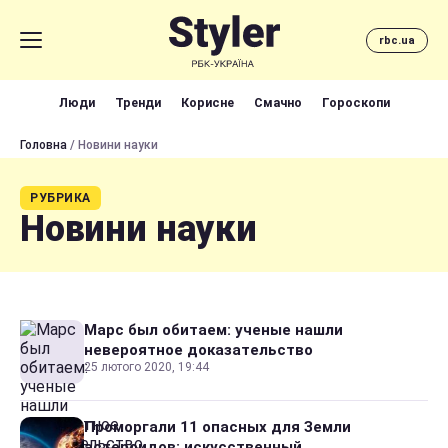
rbc.ua
Люди
Тренди
Корисне
Смачно
Гороскопи
Головна
/ Новини науки
РУБРИКА
Новини науки
Марс был обитаем: ученые нашли
невероятное доказательство
25 лютого 2020, 19:44
Проморгали 11 опасных для Земли
астероидов: искусственный