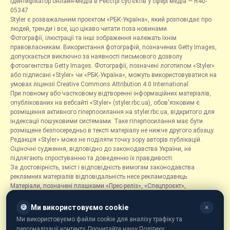
Ідентифікатор онлайн-медіа в Реєстрі суб’єктів у сфері медіа — R40-
05347
Styler є розважальним проєктом «РБК-Україна», який розповідає про
людей, тренди і все, що цікаво читати поза новинами.
Фотографії, ілюстрації та інші зображення належать їхнім
правовласникам. Використання фотографій, позначених Getty Images,
допускається виключно за наявності письмового дозволу
фотоагентства Getty Images. Фотографії, позначені логотипом «Styler»
або підписані «Styler» чи «РБК-Україна», можуть використовуватися на
умовах ліцензії Creative Commons Attribution 4.0 International.
При повному або частковому відтворенні інформаційних матеріалів,
опублікованих на вебсайті «Styler» (styler.rbc.ua), обов'язковим є
розміщення активного гіперпосилання на styler.rbc.ua, відкритого для
індексації пошуковими системами. Таке гіперпосилання має бути
розміщене безпосередньо в тексті матеріалу не нижче другого абзацу.
Редакція «Styler» може не поділяти точку зору авторів публікацій.
Оціночні судження, відповідно до законодавства України, не
підлягають спростуванню та доведенню їх правдивості.
За достовірність, зміст і відповідність вимогам законодавства
рекламних матеріалів відповідальність несе рекламодавець.
Матеріали, позначені плашками «Прес-реліз», «Спецпроєкт»,
«Партнерський матеріал», «Promo», «Благодійність» та «Резонанс»,
розміщуються на правах реклами.
🍪
Ми використовуємо cookie
✕
Рубрика «Новини компаній» є інформаційним форматом, що містить
Ми використовуємо файли cookie для аналізу трафіку та
новини, повідомлення та оголошення, пов'язані з діяльністю
персоналізації контенту. Прочитайте нашу Політику