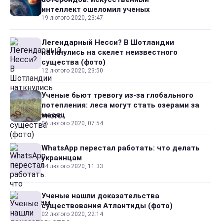
интеллект ошеломил ученых
19 лютого 2020, 23:47
Легендарный Несси? В Шотландии
наткнулись на скелет неизвестного
существа (фото)
12 лютого 2020, 23:50
Ученые бьют тревогу из-за глобального
потепления: леса могут стать озерами за
месяц
06 лютого 2020, 07:54
WhatsApp перестал работать: что делать
украинцам
04 лютого 2020, 11:33
Ученые нашли доказательства
существования Атлантиды (фото)
02 лютого 2020, 22:14