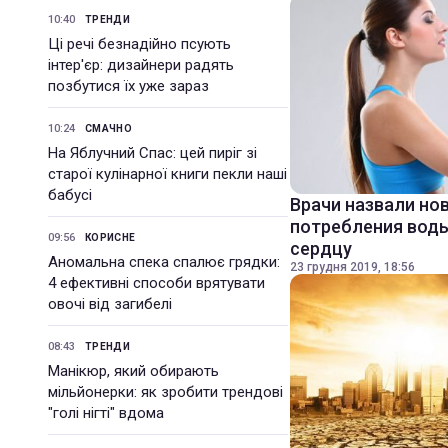
10:40
ТРЕНДИ
Ці речі безнадійно псують
інтер'єр: дизайнери радять
позбутися їх уже зараз
10:24
СМАЧНО
На Яблучний Спас: цей пиріг зі
старої кулінарної книги пекли наші
бабусі
Врачи назвали но
потребления воды
09:56
КОРИСНЕ
сердцу
Аномальна спека спалює грядки:
23 грудня 2019, 18:56
4 ефективні способи врятувати
овочі від загибелі
08:43
ТРЕНДИ
Манікюр, який обирають
мільйонерки: як зробити трендові
"голі нігті" вдома