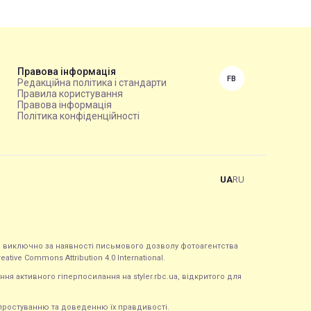
Правова інформація
FB
Редакційна політика і стандарти
Правила користування
Правова інформація
Політика конфіденційності
UA
RU
ься виключно за наявності письмового дозволу фотоагентства
tive Commons Attribution 4.0 International.
ння активного гіперпосилання на styler.rbc.ua, відкритого для
 спростуванню та доведенню їх правдивості.