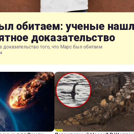
ыл обитаем: ученые наш
ятное доказательство
 доказательство того, что Марс был обитаем
4