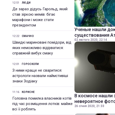
12:51
ЛЮДИ
Де зараз дідусь Гарольд, який
став зіркою мемів: бігає
марафони і може стати
президентом
Ученые нашли до
существования А
12:22
СМАЧНО
02 лютого 2020, 22:14
Швидкі мариновані помідори, від
яких неможливо відірватися:
справжній вибух смаку
12:01
ГОРОСКОПИ
З ними краще не сваритися:
астрологи назвали наймстивіші
знаки Зодіаку
11:16
КОРИСНЕ
В космосе нашли 
Головна помилка власників котів
невероятное фот
під час розміщення лотків: майже
26 січня 2020, 21:33
всі її роблять