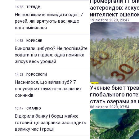
Проморгали 11 оп
астероидов: иску
14:58
ТРЕНДИ
интеллект ошело
Не поспішайте викидати одяг: 7
19 лютого 2020, 23:47
речей, які врятують вас, якщо
вага змінилася
14:53
КОРИСНЕ
Викопали цибулю? Не поспішайте
ховати її в підвал: одна помилка
зіпсує весь урожай
14:21
ГОРОСКОПИ
Наснилося, що випав зуб? 7
Ученые бьют трев
популярних тлумачень із різних
глобального поте
сонників
стать озерами за
06 лютого 2020, 07:54
13:47
СМАЧНО
Відкрила банку і борщ майже
готовий: ця заправка заощадить
взимку час і гроші