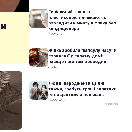
Геніальний трюк із
пластиковою пляшкою: як
ли
охолодити кімнату в спеку без
кондиціонера
Корисне
Жінка зробила "капсулу часу" й
сховала її у своєму домі:
навіщо і що там всередині
Люди
Люди, народжені в ці дні
тижня, гребуть гроші лопатою:
їм пощастило з пелюшок
Гороскопи