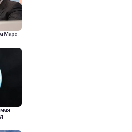
а Марс:
емая
од