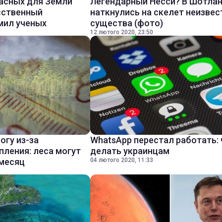
асных для Земли
Легендарный Несси? В Шотла
сственный
наткнулись на скелет неизвес
мил ученых
существа (фото)
12 лютого 2020, 23:50
огу из-за
WhatsApp перестал работать: 
пления: леса могут
делать украинцам
 месяц
04 лютого 2020, 11:33