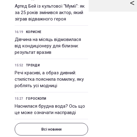
<
Артед Бей із культової "Мумії": як
за 25 років змінився актор, який
зіграв відважного героя
16:19
КОРИСНЕ
Дівчина на місяць відмовилася
від кондиціонеру для білизни:
результат вразив
15:52
ТРЕНДИ
Речі красиві, а образ дивний:
стилістка пояснила помилку, яку
роблять усі модниці
15:27
ГОРОСКОПИ
Наснилася брудна вода? Ось що
це може означати насправді
Всі новини