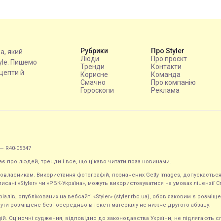
Рубрики
Про Styler
на, який
Люди
Про проєкт
tyle. Пишемо
Тренди
Контакти
ецепти й
Корисне
Команда
Смачно
Про компанію
Гороскопи
Реклама
— R40-05347
ає про людей, тренди і все, що цікаво читати поза новинами.
равовласникам. Використання фотографій, позначених Getty Images, допускаєт
исані «Styler» чи «РБК-Україна», можуть використовуватися на умовах ліцензії Crea
ів, опублікованих на вебсайті «Styler» (styler.rbc.ua), обов'язковим є розміще
ути розміщене безпосередньо в тексті матеріалу не нижче другого абзацу.
кацій. Оціночні судження, відповідно до законодавства України, не підлягають