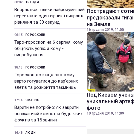
08:02
ТРЕНДИ
Впорається тільки найрозумніший:
Пострадают сотн
переставте один сірник і виправте
предсказали гига
рівняння за 30 секунд
на Земле
16 грудня 2019, 11:55
06:15
ГОРОСКОПИ
Таро-гороскоп на 6 серпня: кому
обіцяють успіх, а кому -
випробування
18:13
ГОРОСКОПИ
Гороскоп до кінця літа: кому
варто готуватися до кар'єрних
злетів та розкриття таємниць
Под Киевом учен
17:34
уникальный артеф
СМАЧНО
Варити не потрібно: як закрити
фото
освіжаючий компот із будь-яких
10 грудня 2019, 11:09
фруктів за 15 хвилин
16:48
ЛЮДИ