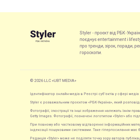
Styler - проєкт від РБК-Украї
поєднує entertainment і lifes
про тренди, зірок, поради, р
гороскопи.
© 2026 LLC «UBT MEDIA»
Ідентифікатор онлайн-медіа в Реєстрі суб’єктів у сфері медіа 
Styler є розважальним проєктом «РБК-Україна», який розповід
Фотографії, ілюстрації та інші зображення належать їхнім п
Getty Images. Фотографії, позначені логотипом «Styler» або підп
При повному або частковому відтворенні інформаційних матеріал
індексації пошуковими системами. Таке гіперпосилання має б
Редакція «Styler» може не поділяти точку зору авторів публі