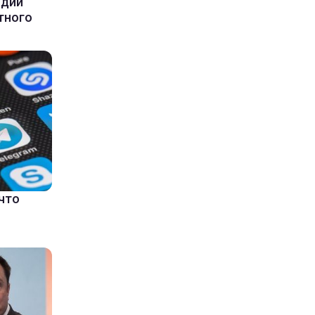
ндии
тного
что