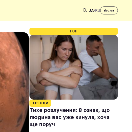
UA
/
RU
rbc.ua
ТОП
ТРЕНДИ
Тихе розлучення: 8 ознак, що
людина вас уже кинула, хоча
ще поруч