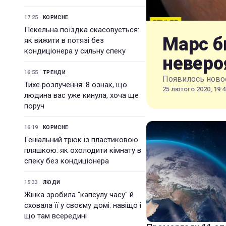
17:25
КОРИСНЕ
Пекельна поїздка скасовується:
Марс б
як вижити в потязі без
кондиціонера у сильну спеку
неверо
16:55
ТРЕНДИ
Появилось новое
Тихе розлучення: 8 ознак, що
25 лютого 2020, 19:4
людина вас уже кинула, хоча ще
поруч
16:19
КОРИСНЕ
Геніальний трюк із пластиковою
пляшкою: як охолодити кімнату в
спеку без кондиціонера
15:33
ЛЮДИ
Жінка зробила "капсулу часу" й
сховала її у своєму домі: навіщо і
що там всередині