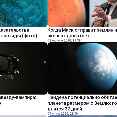
казательства
Когда Маск отправит землян н
тлантиды (фото)
эксперт дал ответ
02 лютого 2020, 19:39
звезду-вампира:
Найдена потенциально обита
о
планета размером с Землю: г
длится 37 дней
07 січня 2020, 21:39