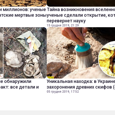
и миллионов: ученые
Тайна возникновения вселенн
нтские мертвые зоны
ученые сделали открытие, ко
перевернет науку
15 грудня 2019, 21:29
ые обнаружили
Уникальная находка: в Украин
акт: все детали и
захоронения древних скифов 
05 грудня 2019, 17:52