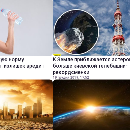
вую норму
К Земле приближается астеро
: излишек вредит
больше киевской телебашни-
рекордсменки
19 грудня 2019, 17:52