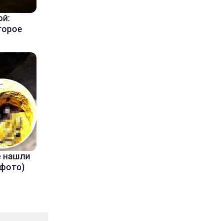
ой:
торое
е нашли
(фото)