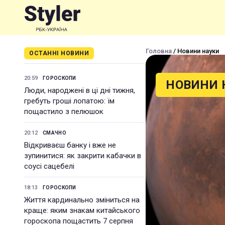
Головна
/ Новини науки
ОСТАННІ НОВИНИ
20:59
ГОРОСКОПИ
НОВИНИ 
Люди, народжені в ці дні тижня,
гребуть гроші лопатою: їм
пощастило з пелюшок
20:12
СМАЧНО
Відкриваєш банку і вже не
зупинитися: як закрити кабачки в
соусі сацебелі
18:13
ГОРОСКОПИ
Життя кардинально зміниться на
краще: яким знакам китайського
гороскопа пощастить 7 серпня