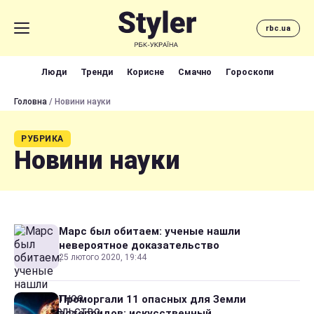
rbc.ua
Люди
Тренди
Корисне
Смачно
Гороскопи
Головна
/ Новини науки
РУБРИКА
Новини науки
Марс был обитаем: ученые нашли
невероятное доказательство
25 лютого 2020, 19:44
Проморгали 11 опасных для Земли
астероидов: искусственный