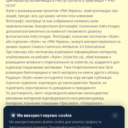
Ідентифікатор онлайн-медіа в Реєстрі суб’єктів у сфері медіа — R40-
05347
Styler є розважальним проєктом «РБК-Україна», який розповідає про
людей, тренди і все, що цікаво читати поза новинами.
Фотографії, ілюстрації та інші зображення належать їхнім
правовласникам. Використання фотографій, позначених Getty Images,
допускається виключно за наявності письмового дозволу
фотоагентства Getty Images. Фотографії, позначені логотипом «Styler»
або підписані «Styler» чи «РБК-Україна», можуть використовуватися на
умовах ліцензії Creative Commons Attribution 4.0 International.
При повному або частковому відтворенні інформаційних матеріалів,
опублікованих на вебсайті «Styler» (styler.rbc.ua), обов'язковим є
розміщення активного гіперпосилання на styler.rbc.ua, відкритого для
індексації пошуковими системами. Таке гіперпосилання має бути
розміщене безпосередньо в тексті матеріалу не нижче другого абзацу.
Редакція «Styler» може не поділяти точку зору авторів публікацій.
Оціночні судження, відповідно до законодавства України, не
підлягають спростуванню та доведенню їх правдивості.
За достовірність, зміст і відповідність вимогам законодавства
рекламних матеріалів відповідальність несе рекламодавець.
Матеріали, позначені плашками «Прес-реліз», «Спецпроєкт»,
«Партнерський матеріал», «Promo», «Благодійність» та «Резонанс»,
розміщуються на правах реклами.
🍪
Ми використовуємо cookie
✕
Рубрика «Новини компаній» є інформаційним форматом, що містить
Ми використовуємо файли cookie для аналізу трафіку та
новини, повідомлення та оголошення, пов'язані з діяльністю
персоналізації контенту. Прочитайте нашу Політику