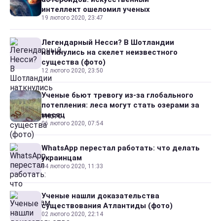
интеллект ошеломил ученых
19 лютого 2020, 23:47
Легендарный Несси? В Шотландии
наткнулись на скелет неизвестного
существа (фото)
12 лютого 2020, 23:50
Ученые бьют тревогу из-за глобального
потепления: леса могут стать озерами за
месяц
06 лютого 2020, 07:54
WhatsApp перестал работать: что делать
украинцам
04 лютого 2020, 11:33
Ученые нашли доказательства
существования Атлантиды (фото)
02 лютого 2020, 22:14