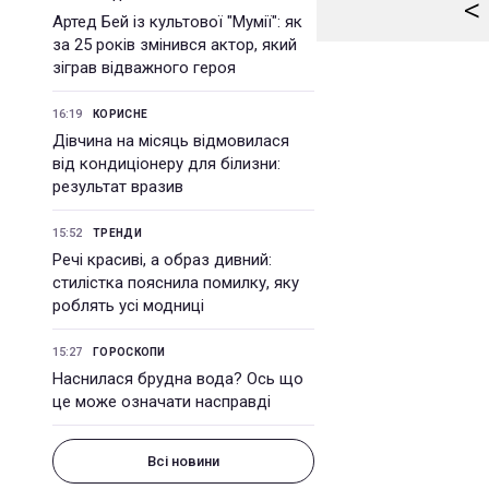
<
Артед Бей із культової "Мумії": як
за 25 років змінився актор, який
зіграв відважного героя
16:19
КОРИСНЕ
Дівчина на місяць відмовилася
від кондиціонеру для білизни:
результат вразив
15:52
ТРЕНДИ
Речі красиві, а образ дивний:
стилістка пояснила помилку, яку
роблять усі модниці
15:27
ГОРОСКОПИ
Наснилася брудна вода? Ось що
це може означати насправді
Всі новини