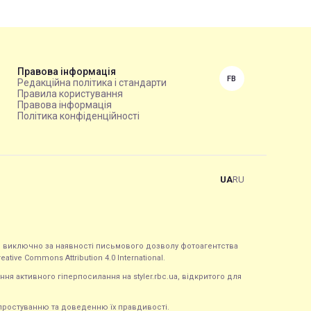
Правова інформація
FB
Редакційна політика і стандарти
Правила користування
Правова інформація
Політика конфіденційності
UA
RU
ься виключно за наявності письмового дозволу фотоагентства
tive Commons Attribution 4.0 International.
ння активного гіперпосилання на styler.rbc.ua, відкритого для
 спростуванню та доведенню їх правдивості.