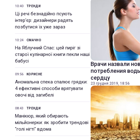
10:40
ТРЕНДИ
Ці речі безнадійно псують
інтер'єр: дизайнери радять
позбутися їх уже зараз
10:24
СМАЧНО
На Яблучний Спас: цей пиріг зі
старої кулінарної книги пекли наші
бабусі
Врачи назвали но
потребления воды
09:56
КОРИСНЕ
сердцу
Аномальна спека спалює грядки:
23 грудня 2019, 18:56
4 ефективні способи врятувати
овочі від загибелі
08:43
ТРЕНДИ
Манікюр, який обирають
мільйонерки: як зробити трендові
"голі нігті" вдома