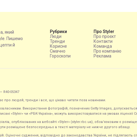
Рубрики
Про Styler
на, який
Люди
Про проєкт
tyle. Пишемо
Тренди
Контакти
ецепти й
Корисне
Команда
Смачно
Про компанію
Гороскопи
Реклама
— R40-05347
ає про людей, тренди і все, що цікаво читати поза новинами.
равовласникам. Використання фотографій, позначених Getty Images, допускаєт
исані «Styler» чи «РБК-Україна», можуть використовуватися на умовах ліцензії Crea
ів, опублікованих на вебсайті «Styler» (styler.rbc.ua), обов'язковим є розміще
ути розміщене безпосередньо в тексті матеріалу не нижче другого абзацу.
кацій. Оціночні судження, відповідно до законодавства України, не підлягають