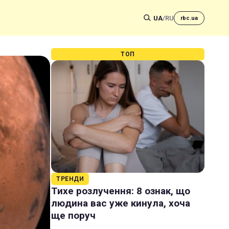
UA
/
RU
rbc.ua
ТОП
ТРЕНДИ
Тихе розлучення: 8 ознак, що
людина вас уже кинула, хоча
ще поруч