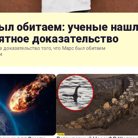
ыл обитаем: ученые наш
ятное доказательство
 доказательство того, что Марс был обитаем
4