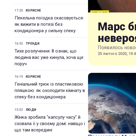
17:25
КОРИСНЕ
Пекельна поїздка скасовується:
Марс б
як вижити в потязі без
кондиціонера у сильну спеку
неверо
16:55
ТРЕНДИ
Появилось новое
Тихе розлучення: 8 ознак, що
25 лютого 2020, 19:4
людина вас уже кинула, хоча ще
поруч
16:19
КОРИСНЕ
Геніальний трюк із пластиковою
пляшкою: як охолодити кімнату в
спеку без кондиціонера
15:33
ЛЮДИ
Жінка зробила "капсулу часу" й
сховала її у своєму домі: навіщо і
що там всередині