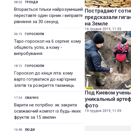
08:02
ТРЕНДИ
Впорається тільки найрозумніший:
Пострадают сотн
переставте один сірник і виправте
предсказали гига
рівняння за 30 секунд
на Земле
16 грудня 2019, 11:55
06:15
ГОРОСКОПИ
Таро-гороскоп на 6 серпня: кому
обіцяють успіх, а кому -
випробування
18:13
ГОРОСКОПИ
Гороскоп до кінця літа: кому
варто готуватися до кар'єрних
злетів та розкриття таємниць
Под Киевом учен
17:34
уникальный артеф
СМАЧНО
Варити не потрібно: як закрити
фото
освіжаючий компот із будь-яких
10 грудня 2019, 11:09
фруктів за 15 хвилин
16:48
ЛЮДИ