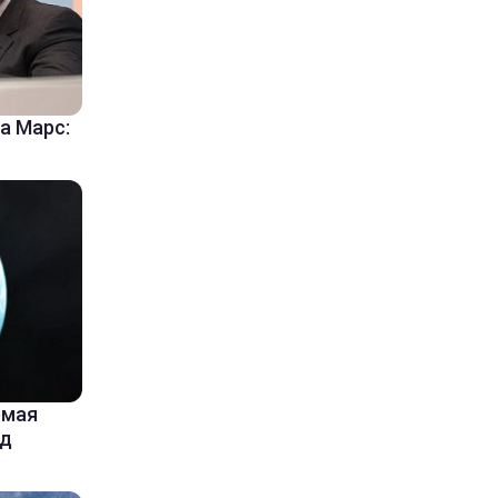
а Марс:
емая
од