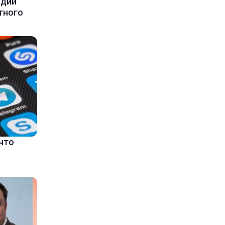
ндии
тного
что