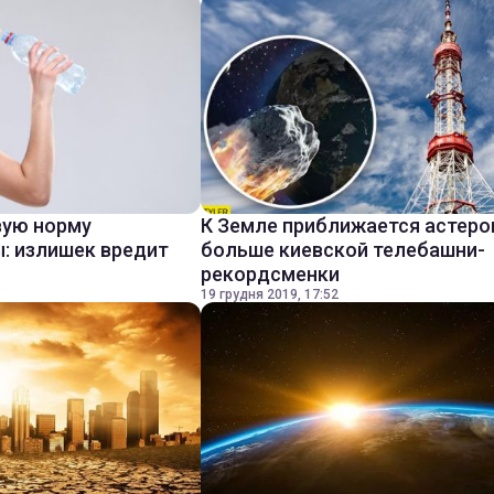
вую норму
К Земле приближается астеро
: излишек вредит
больше киевской телебашни-
рекордсменки
19 грудня 2019, 17:52