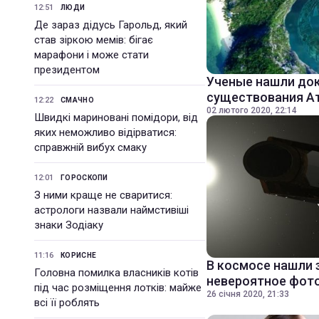
12:51
ЛЮДИ
Де зараз дідусь Гарольд, який
став зіркою мемів: бігає
марафони і може стати
президентом
Ученые нашли до
существования А
12:22
СМАЧНО
02 лютого 2020, 22:14
Швидкі мариновані помідори, від
яких неможливо відірватися:
справжній вибух смаку
12:01
ГОРОСКОПИ
З ними краще не сваритися:
астрологи назвали наймстивіші
знаки Зодіаку
11:16
КОРИСНЕ
В космосе нашли 
Головна помилка власників котів
невероятное фот
під час розміщення лотків: майже
26 січня 2020, 21:33
всі її роблять