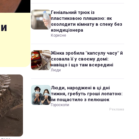
Геніальний трюк із
пластиковою пляшкою: як
ли
охолодити кімнату в спеку без
кондиціонера
Корисне
Жінка зробила "капсулу часу" й
сховала її у своєму домі:
навіщо і що там всередині
Люди
Люди, народжені в ці дні
тижня, гребуть гроші лопатою:
їм пощастило з пелюшок
Гороскопи