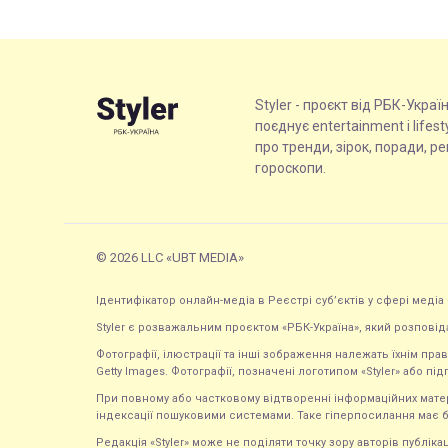
Styler - проєкт від РБК-Украї
поєднує entertainment і lifes
про тренди, зірок, поради, р
гороскопи.
© 2026 LLC «UBT MEDIA»
Ідентифікатор онлайн-медіа в Реєстрі суб’єктів у сфері медіа 
Styler є розважальним проєктом «РБК-Україна», який розповід
Фотографії, ілюстрації та інші зображення належать їхнім п
Getty Images. Фотографії, позначені логотипом «Styler» або підп
При повному або частковому відтворенні інформаційних матеріал
індексації пошуковими системами. Таке гіперпосилання має б
Редакція «Styler» може не поділяти точку зору авторів публі