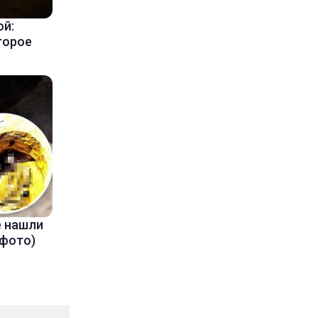
ой:
торое
е нашли
(фото)