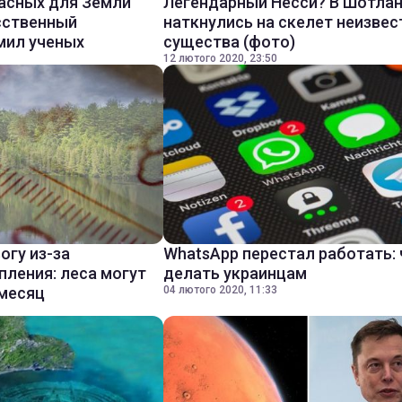
асных для Земли
Легендарный Несси? В Шотла
сственный
наткнулись на скелет неизвес
мил ученых
существа (фото)
12 лютого 2020, 23:50
огу из-за
WhatsApp перестал работать: 
пления: леса могут
делать украинцам
 месяц
04 лютого 2020, 11:33