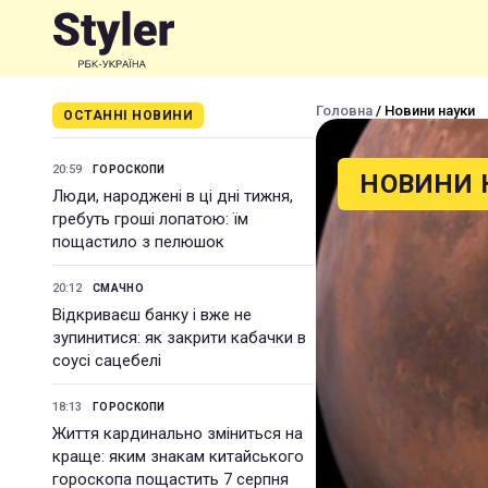
Головна
/ Новини науки
ОСТАННІ НОВИНИ
20:59
ГОРОСКОПИ
НОВИНИ 
Люди, народжені в ці дні тижня,
гребуть гроші лопатою: їм
пощастило з пелюшок
20:12
СМАЧНО
Відкриваєш банку і вже не
зупинитися: як закрити кабачки в
соусі сацебелі
18:13
ГОРОСКОПИ
Життя кардинально зміниться на
краще: яким знакам китайського
гороскопа пощастить 7 серпня