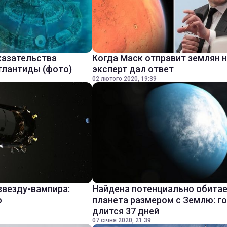
казательства
Когда Маск отправит землян н
тлантиды (фото)
эксперт дал ответ
02 лютого 2020, 19:39
звезду-вампира:
Найдена потенциально обита
о
планета размером с Землю: г
длится 37 дней
07 січня 2020, 21:39