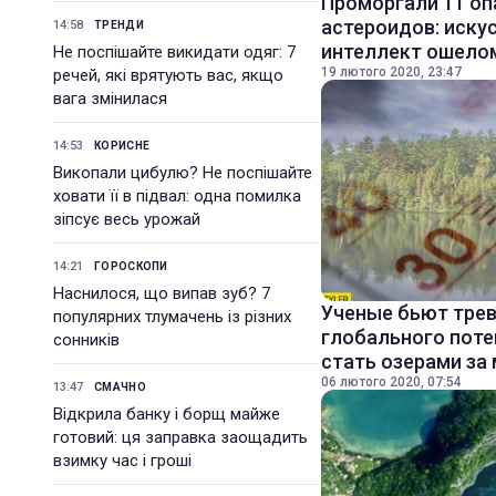
Проморгали 11 оп
астероидов: иску
14:58
ТРЕНДИ
интеллект ошело
Не поспішайте викидати одяг: 7
19 лютого 2020, 23:47
речей, які врятують вас, якщо
вага змінилася
14:53
КОРИСНЕ
Викопали цибулю? Не поспішайте
ховати її в підвал: одна помилка
зіпсує весь урожай
14:21
ГОРОСКОПИ
Наснилося, що випав зуб? 7
Ученые бьют трев
популярних тлумачень із різних
глобального поте
сонників
стать озерами за
06 лютого 2020, 07:54
13:47
СМАЧНО
Відкрила банку і борщ майже
готовий: ця заправка заощадить
взимку час і гроші