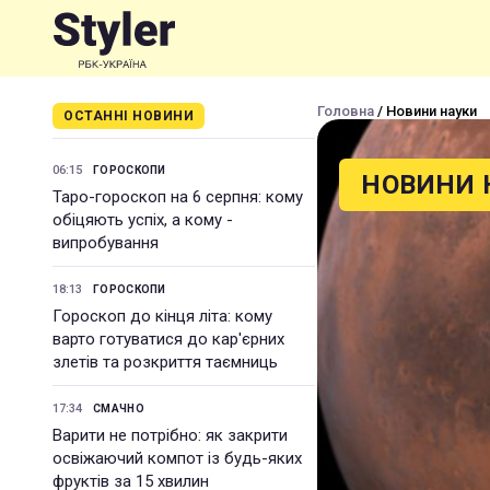
Головна
/ Новини науки
ОСТАННІ НОВИНИ
06:15
ГОРОСКОПИ
НОВИНИ 
Таро-гороскоп на 6 серпня: кому
обіцяють успіх, а кому -
випробування
18:13
ГОРОСКОПИ
Гороскоп до кінця літа: кому
варто готуватися до кар'єрних
злетів та розкриття таємниць
17:34
СМАЧНО
Варити не потрібно: як закрити
освіжаючий компот із будь-яких
фруктів за 15 хвилин