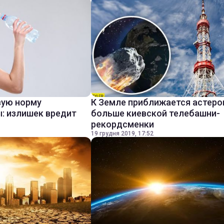
вую норму
К Земле приближается астеро
: излишек вредит
больше киевской телебашни-
рекордсменки
19 грудня 2019, 17:52