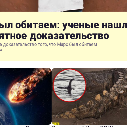
ыл обитаем: ученые наш
ятное доказательство
 доказательство того, что Марс был обитаем
4