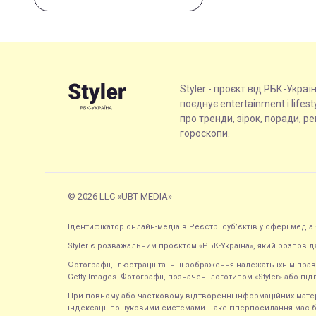
Styler - проєкт від РБК-Украї
поєднує entertainment і lifes
про тренди, зірок, поради, р
гороскопи.
© 2026 LLC «UBT MEDIA»
Ідентифікатор онлайн-медіа в Реєстрі суб’єктів у сфері медіа 
Styler є розважальним проєктом «РБК-Україна», який розповід
Фотографії, ілюстрації та інші зображення належать їхнім п
Getty Images. Фотографії, позначені логотипом «Styler» або підп
При повному або частковому відтворенні інформаційних матеріал
індексації пошуковими системами. Таке гіперпосилання має б