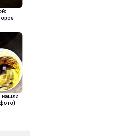
ой:
торое
е нашли
(фото)