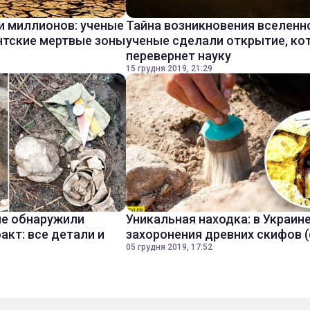
и миллионов: ученые
Тайна возникновения вселенн
нтские мертвые зоны
ученые сделали открытие, ко
перевернет науку
15 грудня 2019, 21:29
ые обнаружили
Уникальная находка: в Украин
акт: все детали и
захоронения древних скифов 
05 грудня 2019, 17:52