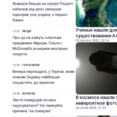
Ананаси більше не купую! Рецепт
кабачків від моєї свекрухи
підкорив усю родину з першої
банки
Ученые нашли до
12:32
ЛЮДИ
существования А
Про це не кажуть клієнтам:
02 лютого 2020, 22:14
працівники Аврори, Сільпо і
McDonald's розкрили внутрішні
секрети
12:00
ГОРОСКОПИ
Венера переходить у Терези: яким
знакам Зодіаку найбільше
пощастить до вересня
10:58
КОРИСНЕ
В космосе нашли 
Листя помідорів почало
невероятное фот
скручуватися? Не панікуйте,
26 січня 2020, 21:33
причина "на поверхні"