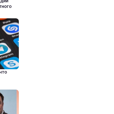
ндии
тного
что