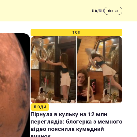
UA
/
RU
rbc.ua
ТОП
ЛЮДИ
Пірнула в кульку на 12 млн
переглядів: блогерка з мемного
відео пояснила кумедний
вчинок