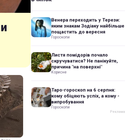
Венера переходить у Терези:
ли
яким знакам Зодіаку найбільше
пощастить до вересня
Гороскопи
Листя помідорів почало
скручуватися? Не панікуйте,
причина "на поверхні"
Корисне
Таро-гороскоп на 6 серпня:
кому обіцяють успіх, а кому -
випробування
Гороскопи