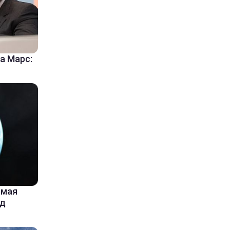
а Марс:
емая
од