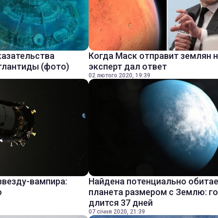
казательства
Когда Маск отправит землян н
тлантиды (фото)
эксперт дал ответ
02 лютого 2020, 19:39
звезду-вампира:
Найдена потенциально обита
о
планета размером с Землю: г
длится 37 дней
07 січня 2020, 21:39