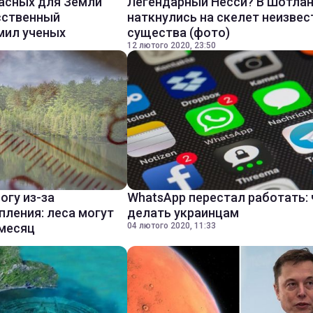
асных для Земли
Легендарный Несси? В Шотла
сственный
наткнулись на скелет неизвес
мил ученых
существа (фото)
12 лютого 2020, 23:50
огу из-за
WhatsApp перестал работать: 
пления: леса могут
делать украинцам
 месяц
04 лютого 2020, 11:33