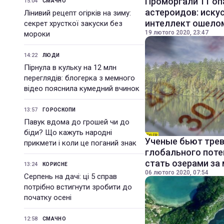
Проморгали 11 оп
15:04
СМАЧНО
астероидов: иску
Лінивий рецепт огірків на зиму:
интеллект ошело
секрет хрусткої закуски без
19 лютого 2020, 23:47
мороки
14:22
ЛЮДИ
Пірнула в кульку на 12 млн
переглядів: блогерка з мемного
відео пояснила кумедний вчинок
13:57
ГОРОСКОПИ
Павук вдома до грошей чи до
біди? Що кажуть народні
Ученые бьют трев
прикмети і коли це поганий знак
глобального поте
стать озерами за
13:24
КОРИСНЕ
06 лютого 2020, 07:54
Серпень на дачі: ці 5 справ
потрібно встигнути зробити до
початку осені
12:58
СМАЧНО