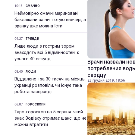
10:13
СМАЧНО
Неймовірно смачні мариновані
баклажани за ніч: готую ввечері, а
зранку вже можна їсти
09:27
ТРЕНДИ
Лише люди з гострим зором
знаходять всі 5 відмінностей: є
усього 40 секунд
Врачи назвали но
потребления воды
08:40
ЛЮДИ
сердцу
Віддалено і за 30 тисяч на місяць:
23 грудня 2019, 18:56
українці розповіли, чи існує така
робота насправді
06:07
ГОРОСКОПИ
Таро-гороскоп на 5 серпня: який
знак Зодіаку отримає шанс, що не
можна втратити