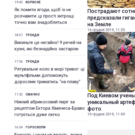
19:45
КОРИСНЕ
Як помити ягоди, щоб їх не
Пострадают сотн
розчавити: ці прості хитрощі
предсказали гига
точно вам знадобляться
на Земле
16 грудня 2019, 11:55
18:37
ТРЕНДИ
Викиньте це негайно! 9 речей на
кухні, які безнадійно застаріли
17:56
ТРЕНДИ
Рятувальне коло в морі тривог: ці
мультфільми допоможуть
дорослим триматись "на плаву"
Под Киевом учен
17:23
СМАЧНО
уникальный артеф
Ніжний абрикосовий пиріг за
рецептом Ектора Хіменеса-Браво:
фото
готується дуже легко
10 грудня 2019, 11:09
16:54
ГОРОСКОПИ
Брешуть і оком не ведуть: знаки