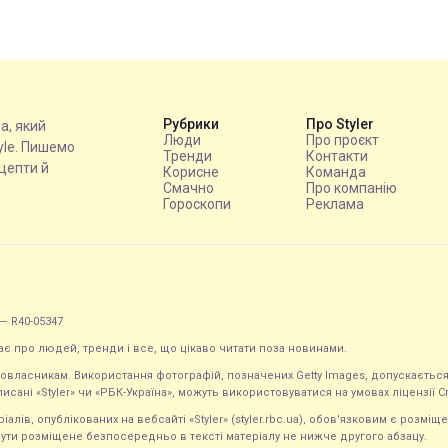
Рубрики
Про Styler
на, який
Люди
Про проєкт
tyle. Пишемо
Тренди
Контакти
ецепти й
Корисне
Команда
Смачно
Про компанію
Гороскопи
Реклама
— R40-05347
ає про людей, тренди і все, що цікаво читати поза новинами.
равовласникам. Використання фотографій, позначених Getty Images, допускаєт
исані «Styler» чи «РБК-Україна», можуть використовуватися на умовах ліцензії Crea
ів, опублікованих на вебсайті «Styler» (styler.rbc.ua), обов'язковим є розміще
ути розміщене безпосередньо в тексті матеріалу не нижче другого абзацу.