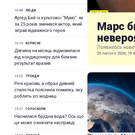
16:48
ЛЮДИ
Артед Бей із культової "Мумії": як
Марс б
за 25 років змінився актор, який
зіграв відважного героя
неверо
16:19
КОРИСНЕ
Появилось новое
Дівчина на місяць відмовилася
25 лютого 2020, 19:4
від кондиціонеру для білизни:
результат вразив
15:52
ТРЕНДИ
Речі красиві, а образ дивний:
стилістка пояснила помилку, яку
роблять усі модниці
15:27
ГОРОСКОПИ
Наснилася брудна вода? Ось що
це може означати насправді