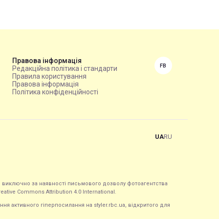
Правова інформація
FB
Редакційна політика і стандарти
Правила користування
Правова інформація
Політика конфіденційності
UA
RU
ься виключно за наявності письмового дозволу фотоагентства
tive Commons Attribution 4.0 International.
ння активного гіперпосилання на styler.rbc.ua, відкритого для